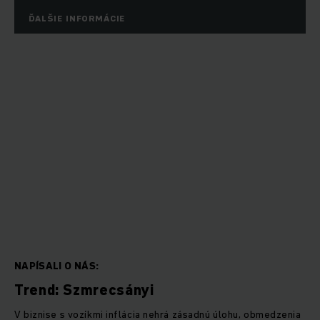
ĎALŠIE INFORMÁCIE
NAPÍSALI O NÁS:
Trend: Szmrecsányi
V biznise s vozíkmi inflácia nehrá zásadnú úlohu, obmedzenia