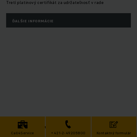
Tretí platinový certifikát za udržateľnosť v rade
ĎALŠIE INFORMÁCIE
Chomutov otvorenie
Call4Service
+421-2-49205800
Kontaktný formulár