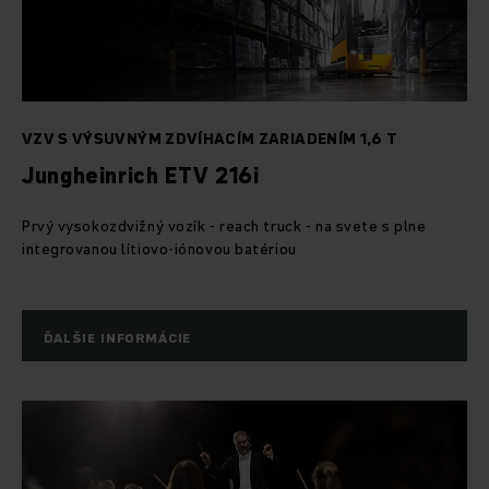
VZV S VÝSUVNÝM ZDVÍHACÍM ZARIADENÍM 1,6 T
Jungheinrich ETV 216i
Prvý vysokozdvižný vozík - reach truck - na svete s plne
integrovanou lítiovo-iónovou batériou
ĎALŠIE INFORMÁCIE