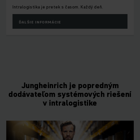
vedený paletový vozík AME 18 presvedčili sv
estetikou, ergonómiou a výkonnosťou na najv
úrovni.
ĎALŠIE INFORMÁCIE
Jungheinrich je popredným
dodávateľom systémových riešení
v intralogistike