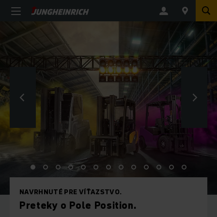
Red Dot Design Award 2026
Reach truck ETV 216i, mobilný robot EAE 212a