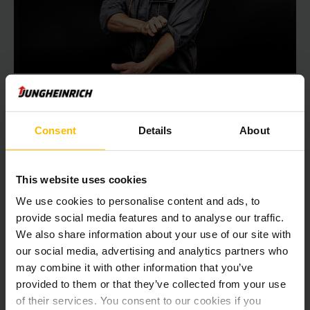
Jungheinrich Service
Skutočné partnerstvo a lojalita tvoria kľúčový prvok vzťahov
Consent
Details
About
so zákazníkmi s pridanou hodnotou. Za tým sa ukrýva postoj,
ktorý je hlboko zakorenený do filozofie spol. Jungheinrich:
Angažovanou prácou na seba preberáme zodpovednosť za
This website uses cookies
našich zákazníkov aj nás samých.
We use cookies to personalise content and ads, to
provide social media features and to analyse our traffic.
ĎALŠIE INFORMÁCIE
We also share information about your use of our site with
our social media, advertising and analytics partners who
may combine it with other information that you’ve
provided to them or that they’ve collected from your use
of their services. You consent to our cookies if you