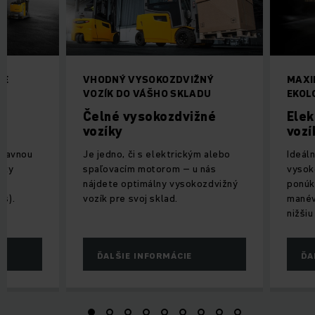
NE
VHODNÝ VYSOKOZDVIŽNÝ
MAXI
VOZÍK DO VÁŠHO SKLADU
EKOL
Čelné vysokozdvižné
Elek
vozíky
vozí
e
hlavnou
Je jedno, či s elektrickým alebo
Ideáln
cky
spaľovacím motorom – u nás
vysok
-
nájdete optimálny vysokozdvižný
ponúk
s).
vozík pre svoj sklad.
manév
nižšiu
ĎALŠIE INFORMÁCIE
ĎA