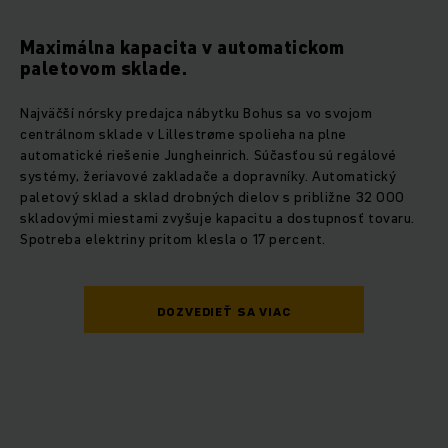
Maximálna kapacita v automatickom
paletovom sklade.
Najväčší nórsky predajca nábytku Bohus sa vo svojom
centrálnom sklade v Lillestrøme spolieha na plne
automatické riešenie Jungheinrich. Súčasťou sú regálové
systémy, žeriavové zakladače a dopravníky. Automatický
paletový sklad a sklad drobných dielov s približne 32 000
skladovými miestami zvyšuje kapacitu a dostupnosť tovaru.
Spotreba elektriny pritom klesla o 17 percent.
DOZVEDIEŤ SA VIAC