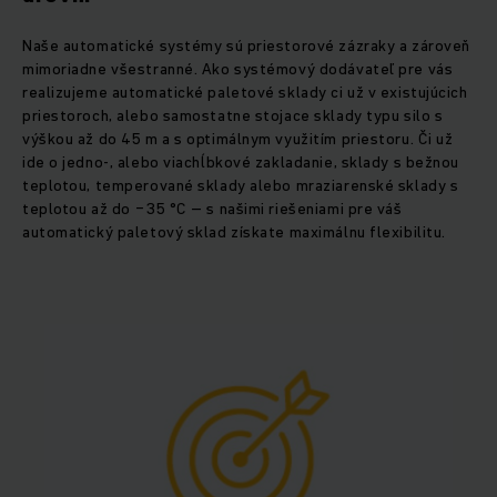
Naše automatické systémy sú priestorové zázraky a zároveň
mimoriadne všestranné. Ako systémový dodávateľ pre vás
realizujeme automatické paletové sklady ci už v existujúcich
priestoroch, alebo samostatne stojace sklady typu silo s
výškou až do 45 m a s optimálnym využitím priestoru. Či už
ide o jedno-, alebo viachĺbkové zakladanie, sklady s bežnou
teplotou, temperované sklady alebo mraziarenské sklady s
teplotou až do −35 °C – s našimi riešeniami pre váš
automatický paletový sklad získate maximálnu flexibilitu.