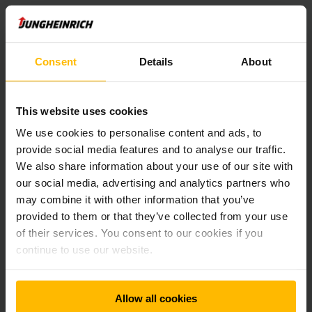
Consent
Details
About
This website uses cookies
We use cookies to personalise content and ads, to
provide social media features and to analyse our traffic.
We also share information about your use of our site with
our social media, advertising and analytics partners who
Všestranný hráč medzi automatickými
may combine it with other information that you’ve
skladmi
provided to them or that they’ve collected from your use
of their services. You consent to our cookies if you
Automatické paletové sklady sú prvou voľbou, keď treba v
continue to use our website.
obmedzenom priestore spracovať veľké množstvo položiek
alebo zabezpečiť maximálnu dostupnosť v nepretržitej
prevádzke 24/7. Vďaka škálovateľným riešeniam paletových
Allow all cookies
shuttle systémov podporíme vaše strednodobé aj dlhodobé