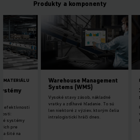
Produkty a komponenty
Warehouse Management
REGÁLOVÝ ZAK
Systems (WMS)
3D shuttle s
systémy pre 
Vysoké stavy zásob, nákladné
vratky a zdĺhavé hľadanie. To sú
Chcete optimálne 
len niektoré z výziev, ktorým čelia
vo vašom sklade a
intralogistickí hráči dnes.
flexibilitu a zvýš