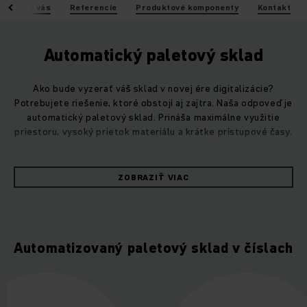
hody pre vás
Referencie
Produktové komponenty
Kontakt
Automatický paletový sklad
Ako bude vyzerať váš sklad v novej ére digitalizácie?
Potrebujete riešenie, ktoré obstojí aj zajtra. Naša odpoveď je
automatický paletový sklad. Prináša maximálne využitie
priestoru, vysoký prietok materiálu a krátke prístupové časy.
Vďaka modularite a škálovateľnosti je náš automatický
ZOBRAZIŤ VIAC
paletový sklad mimoriadne univerzálny pri skladovaní paliet.
Získate vyššiu spoľahlivosť, rýchlosť materiálového toku a
jednoduchšiu obsluhu rôznych nosičov nákladu.
Automatizovaný paletový sklad v číslach