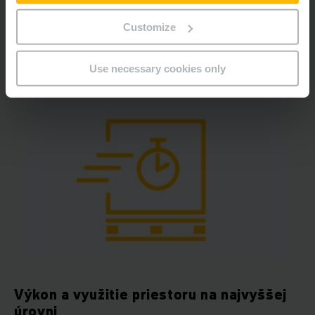
ciele. Pomôžeme vám navrhnúť riešenie automatizácie na
mieru vašim potrebám, ktoré vás pripraví na výzvy
Customize
budúcnosti.
Use necessary cookies only
Výkon a využitie priestoru na najvyššej
úrovni