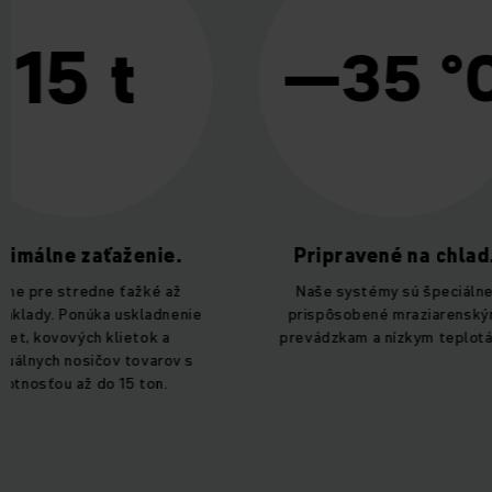
5 t
—35 °C
ne zaťaženie.
Pripravené na chlad.
e stredne ťažké až
Naše systémy sú špeciálne
. Ponúka uskladnenie
prispôsobené mraziarenským
ovových klietok a
prevádzkam a nízkym teplotám.
ch nosičov tovarov s
ou až do 15 ton.