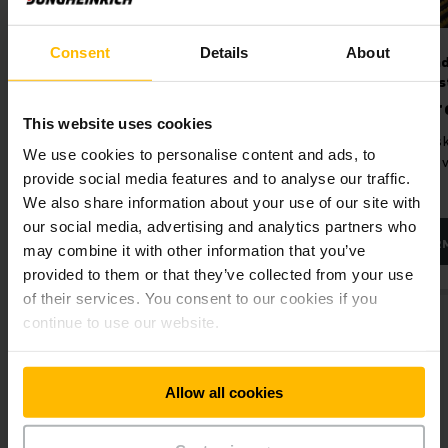
vysokou rýchlosťou a silným vychystávacím výkonom.
Consent
Details
About
Hore do výšky pomocou výťahového regála
Dynamické skladovanie
Dynamické skla
LRK
drobných súčiastok
drobných súčias
Pojazdný policový regál
Priechodný r
This website uses cookies
Ak máte k dispozícii málo odkladacieho priestoru, optimálnu
Efektívne využitie priestoru
Vysoká hustota sk
skladovaciu plochu ponúka vám náš vertikálny výťahový regál
We use cookies to personalise content and ads, to
ušetrením regálových uličiek
malými priestoro
LRK. Na základe jeho modulovej konštrukcie ho môžete pred
provide social media features and to analyse our traffic.
požiadavkami
aj po montáži kedykoľvek prispôsobiť príslušnej potrebnej
We also share information about your use of our site with
výške. Navyše včlenenie výťahového regála LRK do
our social media, advertising and analytics partners who
ľubovolných systémov na správu skladu maximalizuje jeho
ĎALŠIE INFORMÁCIE
ĎALŠIE INFOR
efektivitu.
may combine it with other information that you’ve
provided to them or that they’ve collected from your use
of their services. You consent to our cookies if you
continue to use our website.
Allow all cookies
Newsletter
Sociálne siete