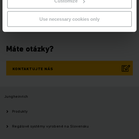
Customize
PRIHLÁSIŤ SA
TERAZ
Use necessary cookies only
Máte otázky?
KONTAKTUJTE NÁS
Jungheinrich
Produkty
Regálové systémy vyrobené na Slovensku