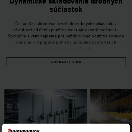
Dynamické skladovanie drobných
súčiastok
Čo sa týka skladovania vašich drobných súčiastok, v
závislosti od účelu použitia existujú viaceré možnosti.
Spoločne s vami nájdeme pre každý prípad použitia správne
riešenie – v prípade potreby upravené podľa vašich
individuálnych požiadaviek.
ZOBRAZIŤ VIAC
Na oddelenie naskladňovania a vyskladňovania podľa metódy
First-in-first-out (FIFO) sa najlepšie hodí náš priechodný regál
Jungheinrich KTL s prechodnými rezervnými zónami. Možno
ho zabudovať aj neskôr.
Efektívny obežný regál
Náš obežný regál boduje predovšetkým svojou efektivitou.
Vďaka svojmu flexibilnému konceptu nosníkov sa dokáže
prispôsobiť vašim individuálnym požiadavkám a presviedča