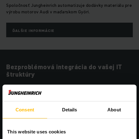
Spoločnosť Jungheinrich automatizuje dodávky materiálu pre
výrobu motorov Audi v maďarskom Györi.
ĎALŠIE INFORMÁCIE
Bezproblémová integrácia do vašej IT
štruktúry
Consent
Details
About
This website uses cookies