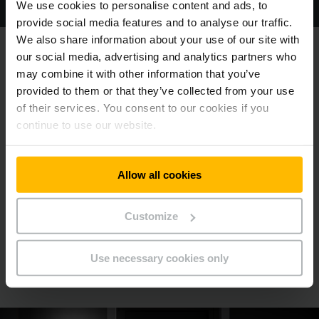
We use cookies to personalise content and ads, to
provide social media features and to analyse our traffic.
We also share information about your use of our site with
our social media, advertising and analytics partners who
Integrované do vášho IT prostredia
may combine it with other information that you’ve
provided to them or that they’ve collected from your use
Mobilné roboty Jungheinrich možno používať ako samostatný
of their services. You consent to our cookies if you
systém, ale aj ako sieťové riešenie. V samostatnom systéme
komunikujú vozíky so svojimi perifériami cez systém
continue to use our website.
mobilných robotov, napríklad s protipožiarnymi a
rýchlobránami, inak fungujú autonómne. Ak chcete pokryť
kompletné procesy, vieme naše sieťové riešenie pripojiť k
Allow all cookies
WMS/ERP systému a integrovať ho do vášho IT prostredia.
Umožňuje to oceňované logistické rozhranie Jungheinrich.
Ak už máte vo firme skúsenosť s automatickými vozíkmi
Customize
(AGV) alebo automatickými mobilnými robotmi (AMR), vieme
naše mobilné roboty pripojiť k príslušným systémom cez
Use necessary cookies only
štandardizované rozhranie VDA 5050.