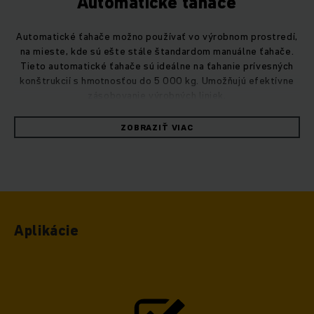
Automatické ťahače
Automatické ťahače možno používať vo výrobnom prostredí,
na mieste, kde sú ešte stále štandardom manuálne ťahače.
Tieto automatické ťahače sú ideálne na ťahanie prívesných
konštrukcií s hmotnosťou do 5 000 kg. Umožňujú efektívne
zásobovanie výrobných liniek.
ZOBRAZIŤ VIAC
Vďaka efektívnej vnúropodnikovej preprave na dlhé
vzdialenosti a zásobovaniu podľa distribučného princípu „milk
run“ automatické ťahače zabezpečujú spoľahlivé plnenie
rutinných úloh. Ťahač zastaví na definovaných miestach a
prívesy sa následne ručne nakladajú a vykladajú. Ťahače sú
vhodné pre rôzne typy nákladov a prívesov. Voliteľné
automatické pripájanie a odpájanie prívesov zabezpečuje
Aplikácie
plynulé zásobovanie výroby.