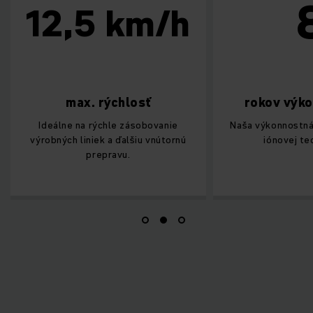
8
,5 km/h
ax. rýchlosť
rokov výkonu batérie
na rýchle zásobovanie
Naša výkonnostná garancia lítiovo
liniek a ďalšiu vnútornú
iónovej technológie.
prepravu.