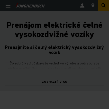
Prenájom elektrické čelné
vysokozdvižné vozíky
Prenajmite si čelný elektrický vysokozdvižný
vozík
Čo robiť, keď očakávate vrchol vo výrobe a potrebujete
rýchlo rozšíriť flotilu elektrických vozíkov, aby ste zvládli
zvýšenú záťaž v sklade? V takýchto situáciách je vám k
dispozícii prenájmová flotila Jungheinrich, ktorá zabezpečí
ZOBRAZIŤ VIAC
plynulý chod prevádzky bez straty efektivity. Naše
elektrické čelné vysokozdvižné vozíky bezpečne prepravia
náklady až do 5 ton a zvládnu zdvih až do výšky 7,5 metra.
Prenájom čelných elektrických