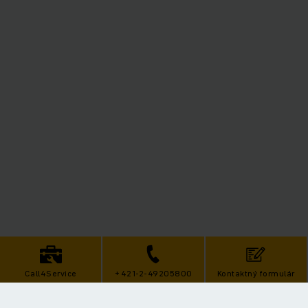
Call4Service
+421-2-49205800
Kontaktný formulár