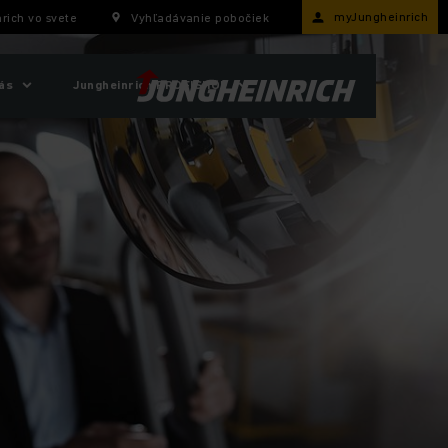
myJungheinrich
rich vo svete
Vyhľadávanie pobočiek
ás
Jungheinrich PROFISHOP