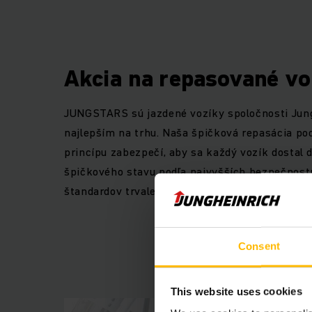
Akcia na repasované vo
JUNGSTARS sú jazdené vozíky spoločnosti Jungh
najlepším na trhu. Naša špičková repasácia po
princípu zabezpečí, aby sa každý vozík dostal 
špičkového stavu podľa najvyšších bezpečnost
štandardov trvalej udržateľnosti.
Consent
This website uses cookies