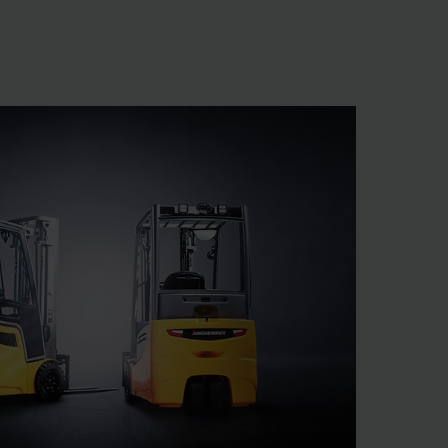
stávanie svojho toku
ovede nájdete v
 jazdené a nájomné
vé systémy.
mov a zásielkového
 repasácii a predaju
žieb údržby, opráv a
ážeme zastrešiť celý