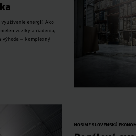
ika
využívanie energií. Ako
ielen vozíky a riadenia,
aša výhoda – komplexný
NOSÍME SLOVENSKÚ EKONOM