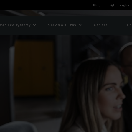
Blog
Junghein
matické systémy
Servis a služby
Kariéra
O n