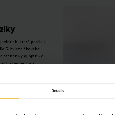
zíky
einrich, ktoré patria k
dľa 5-hviezdičkového
do technicky aj opticky
ných štandardov a
Details