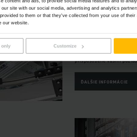
e content and ads, to provide social media features and to analy
MODULY NA ÚSPECH V LOGIS
 our site with our social media, advertising and analytics partn
 provided to them or that they’ve collected from your use of their
Automatizov
e our website.
Takto funguje logistika:
integrovaného obchodného
 only
Customize
komponentov cez plánovanie
prispôsobené vašim požiad
ĎALŠIE INFORMÁCIE