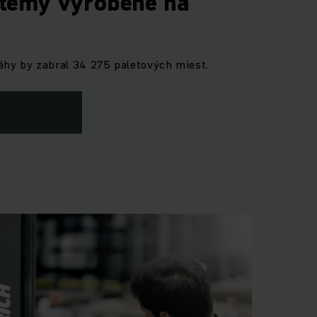
témy vyrobené na
váhy by zabral 34 275 paletových miest.