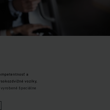
kompetentnosť a
ysokozdvižné vozíky,
u vyrobené špeciálne