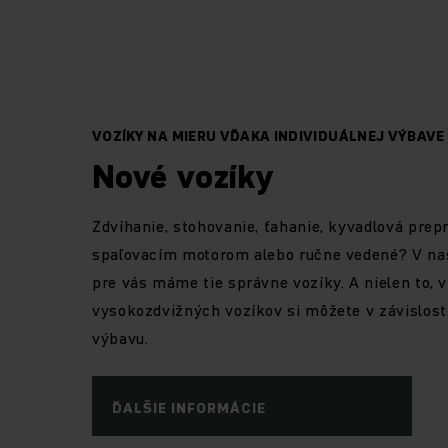
Potrebujete preprav
materiálu a to
našom portfóliu p
zariadenia
VOZÍKY NA MIERU VĎAKA INDIVIDUÁLNEJ VÝBAVE
Nové vozíky
Okrem vývoja, výr
obchodu sa venujeme
Zdvíhanie, stohovanie, ťahanie, kyvadlová prepr
jazdených vysokozdv
spaľovacím motorom alebo ručne vedené? V na
náhradných dielov. 
pre vás máme tie správne vozíky. A nielen to, 
vysokozdvižných vozíkov si môžete v závislost
výbavu.
ĎALŠIE INFORMÁCIE