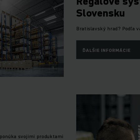
Regálové sys
Slovensku
Bratislavský hrad? Podľa 
ĎALŠIE INFORMÁCIE
h ponúka svojimi produktami