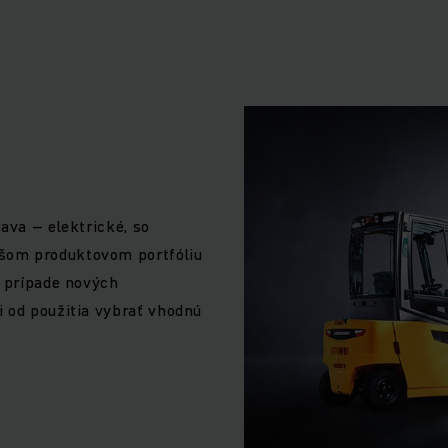
ovať palety, stohovať tovary a zabezpečiť spoľahlivé vychy
varu? A to maximálne efektívne, bezpečne a spoľahlivo? Odp
roduktov. Siaha od najnovších vysokozdvižných vozíkov cez
 až po automatizované vozíky, dômyselné regálové a sklado
oby a predaja nových zariadení vrátane logistických systé
 aj prenájmu nových a jazdených vysokozdvižných vozíkov,
ava – elektrické, so
ižných vozíkov či obchodovaniu v oblasti poskytovania slu
šom produktovom portfóliu
V kombinácii s rozsiahlou ponukou služieb financovania dok
v prípade nových
životný cyklus určitého produktu.
i od použitia vybrať vhodnú