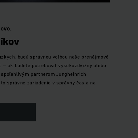
TOVO.
íkov
 úzkych, budú správnou voľbou naše prenájmové
ok – ak budete potrebovať vysokozdvižný alebo
m spoľahlivým partnerom Jungheinrich
to správne zariadenie v správny čas a na