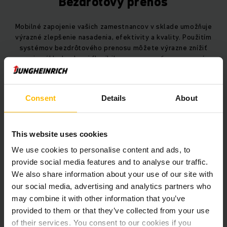
Bezdrôtový prenos
Mobilné zapojenie vašich zamestnancov v sklade umožňuje
výrazné zlepšenie nasadenia, efektivity a kvality. Použitím
systémov bezdrôtového prenosu môžete výrazne znížiť
svoje náklady, ako aj flexibilne zareagovať na zmenené
priority týkajúce sa zákaziek. Z jednej ruky pre vás
naplánujeme a integrujeme komplexné infraštruktúry
bezdrôtového prenosu – vrát. terminálov vozíka, ručných
ZOBRAZIŤ VIAC
Consent
Details
About
terminálov, skenerov čiarových kódov, tlačiarní etikiet,
mobilných pracovných vozíkov, WLAN infraštruktúry a viac –
pomocou našich vysokokvalitných produktov a služieb, ako
sú uvedenie do prevádzky či podpora, čím vám zaručíme
This website uses cookies
spoľahlivý proces bez výpadkov.
We use cookies to personalise content and ads, to
Newsletter
Sociálne siete
provide social media features and to analyse our traffic.
We also share information about your use of our site with
PRIHLÁSIŤ SA
our social media, advertising and analytics partners who
TERAZ
may combine it with other information that you’ve
provided to them or that they’ve collected from your use
of their services. You consent to our cookies if you