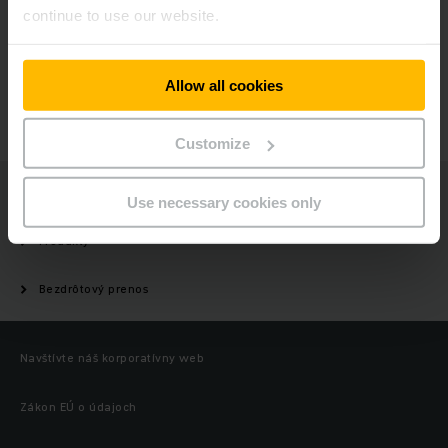
continue to use our website.
Máte otázky?
Allow all cookies
KONTAKTUJTE NÁS
Customize
Jungheinrich
Use necessary cookies only
Produkty
Bezdrôtový prenos
Navštívte náš korporatívny web
Zákon EÚ o údajoch