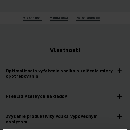
Vlastnosti
Mediatéka
Na stiahnutie
Vlastnosti
Optimalizácia vyťaženia vozíka a zníženie miery
opotrebovania
Prehľad všetkých nákladov
Zvýšenie produktivity vďaka výpovedným
analýzam