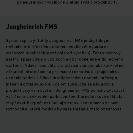
priemyselných vozíkov s cieľom zvýšiť produktivitu.
Jungheinrich FMS
Systém správy flotily Jungheinrich FMS je digitálnym
riešením pre efektívne riadenie vozíkového parku na
viacerých lokalitách (nezávislé od výrobcu). Tento webový
nástroj spája údaje o vozíkoch a obchodné údaje do jedného
systému. Vďaka rozsiahlym analýzam vám ponúka konkrétne
základné informácie na prijímanie rozhodnutí týkajúcich sa
riadenia podniku. Vďaka inteligentnému riadeniu prístupu,
hláseniu otrasov, ako aj údajom týkajúcim sa nákladov a
produktivity vám systém Jungheinrich FMS pomáha zvyšovať
vyťaženie vozíkového parku, znižovať prevádzkové náklady a
zlepšovať bezpečnosť ľudí aj strojov. Jednoducho sa sami
rozhodnite, ktoré moduly by vaše riešenie malo obsahovať.