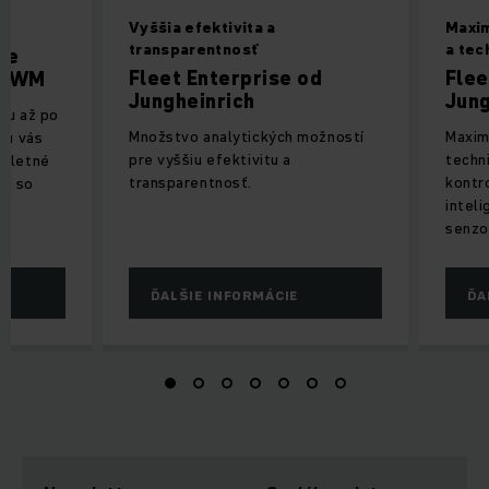
Vyššia efektivita a
Maxim
transparentnosť
a tec
ie
Fleet Enterprise od
Flee
 EWM
Jungheinrich
Jung
ciu až po
Množstvo analytických možností
Maxim
 u vás
pre vyššiu efektivitu a
techn
pletné
transparentnosť.
kontr
ne so
intel
senzo
ĎALŠIE INFORMÁCIE
ĎA