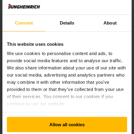
Monitorovanie stavu nabitia vášho vozíkového
parku
Consent
Details
About
Znižovanie rizík, znižovanie nákladov
This website uses cookies
We use cookies to personalise content and ads, to
Maximálna bezpečnosť vo vašom sklade vďaka
provide social media features and to analyse our traffic.
manažmentu otrasov
We also share information about your use of our site with
our social media, advertising and analytics partners who
may combine it with other information that you’ve
Vysoká bezpečnosť údajov
provided to them or that they’ve collected from your use
of their services. You consent to our cookies if you
continue to use our website.
Individuálne prispôsobený systém manažmentu
vozíkového parku
Allow all cookies
Nepretržitý ďalší vývoj a investícia do