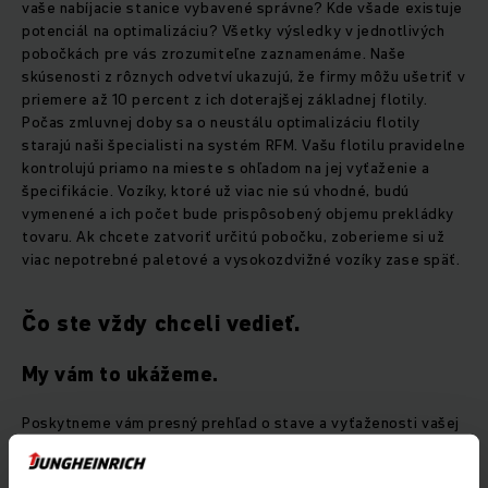
vaše nabíjacie stanice vybavené správne? Kde všade existuje
potenciál na optimalizáciu? Všetky výsledky v jednotlivých
pobočkách pre vás zrozumiteľne zaznamenáme. Naše
skúsenosti z rôznych odvetví ukazujú, že firmy môžu ušetriť v
priemere až 10 percent z ich doterajšej základnej flotily.
Počas zmluvnej doby sa o neustálu optimalizáciu flotily
starajú naši špecialisti na systém RFM. Vašu flotilu pravidelne
kontrolujú priamo na mieste s ohľadom na jej vyťaženie a
špecifikácie. Vozíky, ktoré už viac nie sú vhodné, budú
vymenené a ich počet bude prispôsobený objemu prekládky
tovaru. Ak chcete zatvoriť určitú pobočku, zoberieme si už
viac nepotrebné paletové a vysokozdvižné vozíky zase späť.
Čo ste vždy chceli vedieť.
My vám to ukážeme.
Poskytneme vám presný prehľad o stave a vyťaženosti vašej
flotily – na regionálnej, národnej alebo aj medzinárodnej
úrovni. Tak sa rýchlo odhalia potenciály na optimalizáciu.