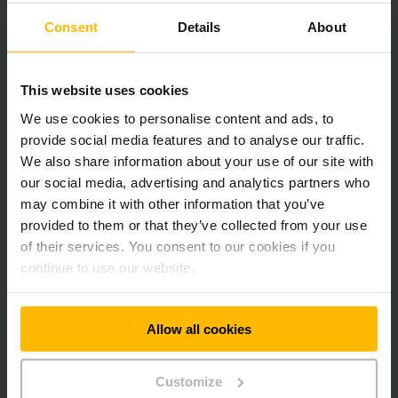
Na začiatku: analýza pobočiek
Consent
Details
About
Náš tím zistí rozsah, typ a vek vašej flotily s ohľadom na danú
pobočku, skontroluje vaše procesy aj vyťaženie každého
This website uses cookies
jednotlivého vozíka a zistené údaje spracuje do grafickej
podoby. Naše nástroje na získanie údajov a analýzu flotily
We use cookies to personalise content and ads, to
umožňujú jednoduché snímanie a vizualizáciu vašich údajov.
provide social media features and to analyse our traffic.
Tak sa rýchlo ukáže, v čom spočívajú príležitosti na
We also share information about your use of our site with
optimalizáciu. To všetko pre vás zaznamenáme vo forme
our social media, advertising and analytics partners who
rozsiahlej dokumentácie.
may combine it with other information that you’ve
provided to them or that they’ve collected from your use
Po stopách nákladov
of their services. You consent to our cookies if you
Naše analýzy jednotlivých pobočiek často odhalia nielen
continue to use our website.
používanie nevhodných alebo dokonca úplne zbytočných
vozíkov, ale aj príliš vysoké administratívne náklady.
Odovzdaním správy vašej flotily môžete tieto náklady
Allow all cookies
výrazne znížiť. Možno tak ušetriť až do 50 percent interných
nákladov. Vaši zamestnanci budú mať menej starostí a uvoľní
sa im čas na výkon iných pracovných úloh. Okrem toho vám
Customize
ukážeme, koľko platíte za údržbu, opravy a poškodenia pri