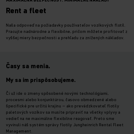
MAXIMÁLNA BEZPEČNOSŤ. MINIMÁLNE NÁKLADY
Rent a fleet
Naša odpoveď na požiadavky používateľov vozíkových flotíl.
Pracujte nadnárodne a flexibilne, pričom môžete profitovať z
vyššej miery bezpečnosti a prehľadu za znížených nákladov.
Časy sa menia.
My sa im prispôsobujeme.
Či už ide o zmeny spôsobené novými technológiami,
procesmi alebo konjunktúrou, časovo obmedzené alebo
špecifické pre určitú krajinu – ako prevádzkovateľ flotily
paletových vozíkov sa musíte pripraviť na všetky vplyvy a
vedieť na ne maximálne flexibilne reagovať. Preto sme
vyvinuli náš systém správy flotily Jungheinrich Rental Fleet
Management.