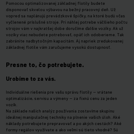
Pomocou optimalizovanej základnej flotily budete
disponovať skvelou výbavou na bežný pracovný deň. Už
vopred sa naplánujú prevádzkové špičky, na ktoré budú včas
vyčlenené príslušné stroje. Pri náhlej potrebe väčšieho počtu
strojov vám v najkratšej dobe doručíme ďalšie vozíky. Ak už
vozíky viac nebudete potrebovať, opäť ich odoberieme. Tak
zabránite nadbytočným kapacitám. Aj napriek zredukovanej
základnej flotile vám zaručujeme vysokú dostupnosť.
Presne to, čo potrebujete.
Urobíme to za vás.
Individuálne riešenia pre vašu správu flotily – vrátane
optimalizácie, servisu a výmeny – za fixnú cenu za jeden
vozík.
Na základe našich analýz používania zostavíme skupinu
ideálnej manipulačnej techniky na plnenie vašich úloh. Aké
náklady potrebujete prepravovať a po akých cestách? Aké
formy regálov využívate a ako veľmi sú tieto vhodné? Sú