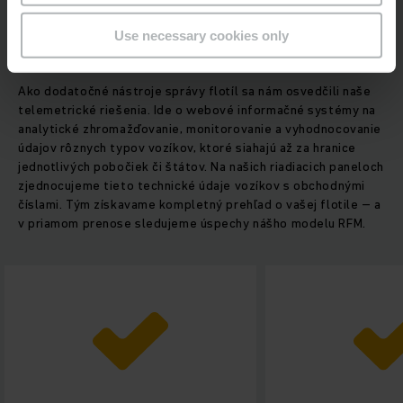
nehodách.
Use necessary cookies only
Viac údajov – viac možností
Ako dodatočné nástroje správy flotíl sa nám osvedčili naše
telemetrické riešenia. Ide o webové informačné systémy na
analytické zhromažďovanie, monitorovanie a vyhodnocovanie
údajov rôznych typov vozíkov, ktoré siahajú až za hranice
jednotlivých pobočiek či štátov. Na našich riadiacich paneloch
zjednocujeme tieto technické údaje vozíkov s obchodnými
číslami. Tým získavame kompletný prehľad o vašej flotile – a
v priamom prenose sledujeme úspechy nášho modelu RFM.