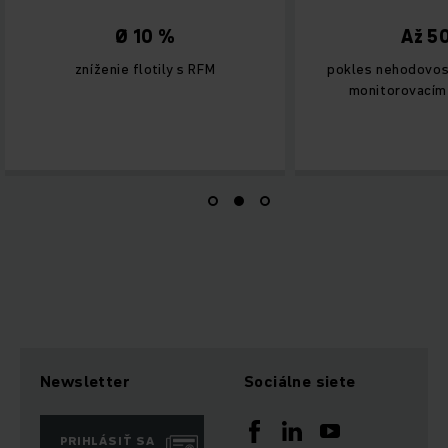
Ø 10 %
Až 5
zníženie flotily s RFM
pokles nehodovos
monitorovacím
Newsletter
Sociálne siete
PRIHLÁSIŤ SA