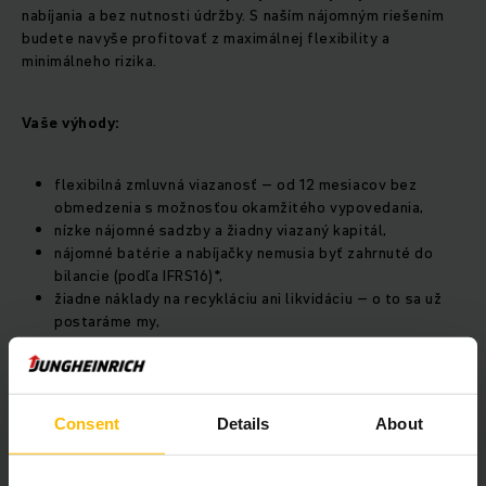
nabíjania a bez nutnosti údržby. S naším nájomným riešením
budete navyše profitovať z maximálnej flexibility a
minimálneho rizika.
Vaše výhody:
flexibilná zmluvná viazanosť – od 12 mesiacov bez
obmedzenia s možnosťou okamžitého vypovedania,
nízke nájomné sadzby a žiadny viazaný kapitál,
nájomné batérie a nabíjačky nemusia byť zahrnuté do
bilancie (podľa IFRS16)*,
žiadne náklady na recykláciu ani likvidáciu – o to sa už
postaráme my,
trvalá dostupnosť vášho vozíkového parku – riziko
výpadkov preberá Jungheinrich,
váš komplexný balík služieb po dobu celej životnosti.
Consent
Details
About
* Vyžaduje sa potvrdenie audítora zákazníka.