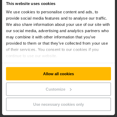
This website uses cookies
Vyžiadajte si svoju ponuku na
mieru. Kontaktujte nás.
We use cookies to personalise content and ads, to
provide social media features and to analyse our traffic.
We also share information about your use of our site with
our social media, advertising and analytics partners who
may combine it with other information that you’ve
provided to them or that they’ve collected from your use
of their services. You consent to our cookies if you
continue to use our website.
Allow all cookies
Customize
Use necessary cookies only
Servis
Telefón