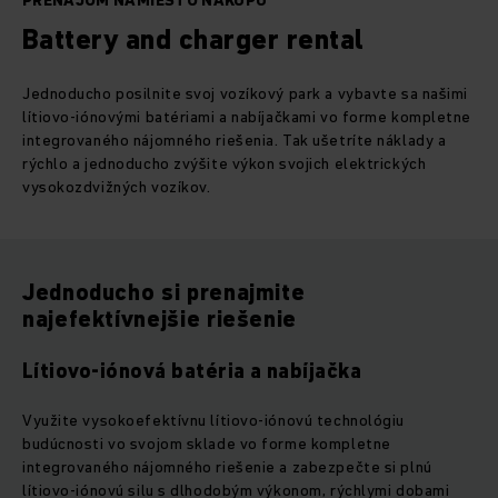
PRENÁJOM NAMIESTO NÁKUPU
Battery and charger rental
Jednoducho posilnite svoj vozíkový park a vybavte sa našimi
lítiovo-iónovými batériami a nabíjačkami vo forme kompletne
integrovaného nájomného riešenia. Tak ušetríte náklady a
rýchlo a jednoducho zvýšite výkon svojich elektrických
vysokozdvižných vozíkov.
Jednoducho si prenajmite
najefektívnejšie riešenie
Lítiovo-iónová batéria a nabíjačka
Využite vysokoefektívnu lítiovo-iónovú technológiu
budúcnosti vo svojom sklade vo forme kompletne
integrovaného nájomného riešenie a zabezpečte si plnú
lítiovo-iónovú silu s dlhodobým výkonom, rýchlymi dobami