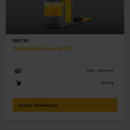
nové štandardy v odvetví. Modulárny systém Jungheinrich
ponúka množstvo úprav, ktoré vás pripravia na budúcnosť.
Vďaka integrovanej skladovej navigácii (voliteľná výbava)
komunikujú riadiace jednotky vozíkov priamo so systémom
správy skladu (Warehouse Management System). V kabíne má
vodič k dispozícii priestorné pracovisko s vynikajúcou
EKS 110
viditeľnosťou.
Vychystávací vozík 1,0 t
Vybavené aj na plnoautomatizované použitie
1000 - 2800 mm
Vďaka inteligentným automatizačným komponentom sa naše
v praxi osvedčené sériové vozíky premenia na bezobslužné
1000 kg
vozíky (AGV). V kombinácii s inteligentným softvérom tak
svoj sklad pripravíte na budúcnosť, zjednodušíte procesy a
efektivitu pozdvihnete na úplne novú úroveň. Ako
kompetentný partner automatizácie naplánujeme a
ĎALŠIE INFORMÁCIE
zrealizujeme systém bezobslužných vozíkov (AGV)
prispôsobený vašim potrebám, pomocou ktorého celkom
automaticky zvýšite hospodárnosť svojho skladu.