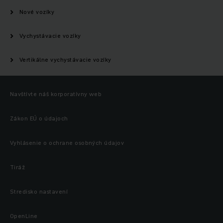
Nové vozíky
Vychystávacie vozíky
Vertikálne vychystávacie vozíky
Navštívte náš korporatívny web
Zákon EÚ o údajoch
Vyhlásenie o ochrane osobných údajov
Tiráž
Stredisko nastavení
OpenLine