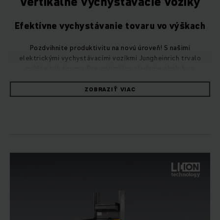
Vertikálne vychystávacie vozíky
Efektívne vychystávanie tovaru vo výškach
Pozdvihnite produktivitu na novú úroveň! S našimi
elektrickými vychystávacími vozíkmi Jungheinrich trvalo
zvýšte tok tovaru. Pre optimálne zladenie obsluhy s
vozíkom, staviame aj pri našich vertikálnych vychystávacích
vozíkoch na najvyššiu jazdnú bezpečnosť a vyššiu efektivitu.
ZOBRAZIŤ VIAC
Najvyšší výkon pri prekládke tovaru vo
vysokoregálovom sklade
Vaša individuálna situácia a jednotlivé prevádzky si vyžadujú
riešenia na mieru. Vyberte si z množstva praktických
prispôsobení vo forme voliteľnej výbavy! Naše vertikálne
vychystávacie vozíky sa vyznačujú najvyšším výkonom pri
prekládke tovaru v sklade s výškovými regálmi.
V otázke flexibility, hospodárnosti a ergonómie stanovujú