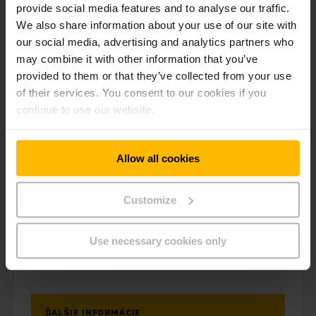
provide social media features and to analyse our traffic.
We also share information about your use of our site with
our social media, advertising and analytics partners who
may combine it with other information that you’ve
provided to them or that they’ve collected from your use
of their services. You consent to our cookies if you
continue to use our website.
EKS 310/ 412
Allow all cookies
Medium/ high level order picker 1.0 -
1.2t
Customize
7000 - 9000 mm
Use necessary cookies only
1200 kg
ĎALŠIE INFORMÁCIE