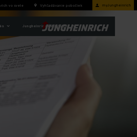
myJungheinrich
rich vo svete
Vyhľadávanie pobočiek
ás
Jungheinrich PROFISHOP