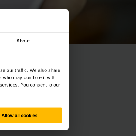
About
se our traffic. We also share
ers who may combine it with
 services. You consent to our
ájdite správny tovar.
Allow all cookies