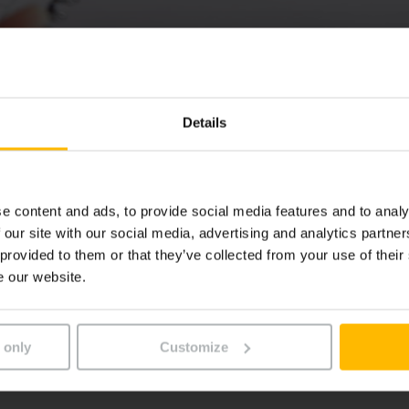
Details
Návody na obsluhu
e content and ads, to provide social media features and to analy
 our site with our social media, advertising and analytics partn
 provided to them or that they’ve collected from your use of their
ly pre svoj výrobok Jungheinrich? Použite vyhľadávanie a n
e our website.
 only
Customize