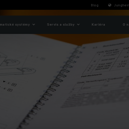
Blog
Junghein
matické systémy
Servis a služby
Kariéra
O n