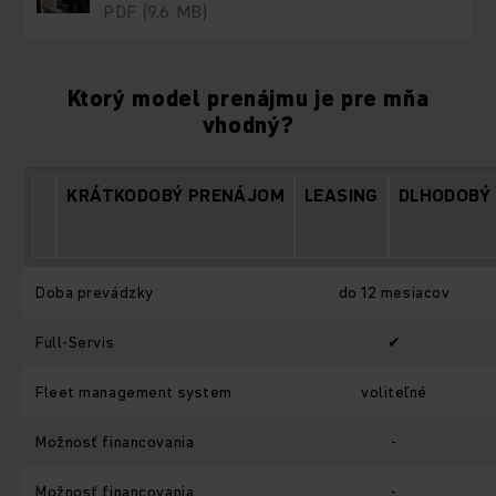
PDF
(9,6 MB)
Ktorý model prenájmu je pre mňa
vhodný?
KRÁTKODOBÝ PRENÁJOM
LEASING
DLHODOBÝ
Doba prevádzky
do 12 mesiacov
Full-Servis
✔
Fleet management system
voliteľné
Možnosť financovania
-
Možnosť financovania
-