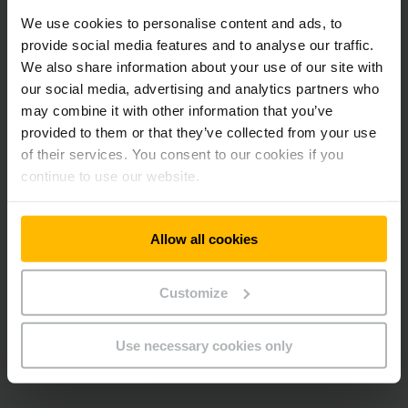
We use cookies to personalise content and ads, to
Ako si môžu zákazníci vybrať správne produkty
na prenájom?
provide social media features and to analyse our traffic.
We also share information about your use of our site with
our social media, advertising and analytics partners who
may combine it with other information that you’ve
Nekupuj, prenajmi! Jednoduchý prenájom
provided to them or that they’ve collected from your use
of their services. You consent to our cookies if you
Vždy ten správny vozík: Prenajmi.
continue to use our website.
Premiestni. Hotovo.
Náhle výpadky, sezónne kolísania vyťaženia alebo
Allow all cookies
neočakávane veľká zákazka: Zostaňte flexibilní a prenajmite
si presne tie manipulačné kapacity, aké práve potrebujete.
Zabránite tak nadbytočným kapacitám a nebudete zbytočne
Customize
viazať kapitál. Na to vám na celom svete ponúkame viac ako
600 rôznych variantov vysokozdvižných vozíkov a celkovo
60 000 okamžite dostupných prenájmových zariadení.
Use necessary cookies only