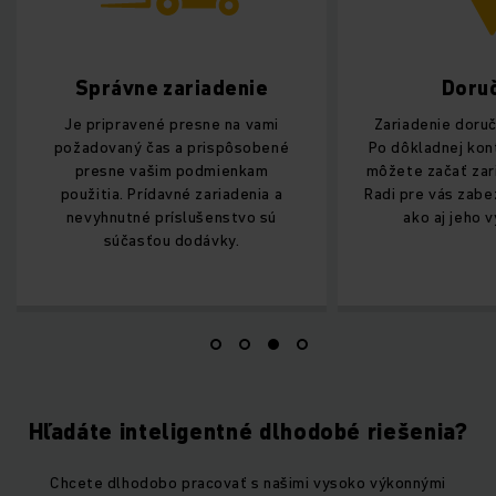
Správne zariadenie
Doru
Je pripravené presne na vami
Zariadenie doru
požadovaný čas a prispôsobené
Po dôkladnej kon
presne vašim podmienkam
môžete začať zar
použitia. Prídavné zariadenia a
Radi pre vás zab
nevyhnutné príslušenstvo sú
ako aj jeho 
súčasťou dodávky.
Hľadáte inteligentné dlhodobé riešenia?
Chcete dlhodobo pracovať s našimi vysoko výkonnými