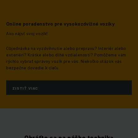
Či už ide o náročné vonkajšie použitie alebo klasické
ukladanie v sklade, spoločnosť Jungheinrich má pre vás ten
správny vysokozdvižný vozík na prenájom. Ak si prenajmete
Online poradenstvo pre vysokozdvižné vozíky
vysokozdvižný vozík, budete pripravení na všetky dočasné
Ako nájsť svoj vozík!
prepravné situácie. Ak si chcete byť istí, že si prenajmete
ten správny vysokozdvižný vozík pre vaše potreby, obráťte
Objednávka na vyzdvihnutie alebo prepravu? Interiér alebo
sa na nás a my vám pomôžeme so všetkým od plánovania až
exteriéri? Krátke alebo dlhé vzdialenosti? Pomôžeme vám
po realizáciu vášho projektu.
rýchlo vybrať správny vozík pre vás. Niekoľko otázok vás
bezpečne dovedie k cieľu.
ZISTIŤ VIAC