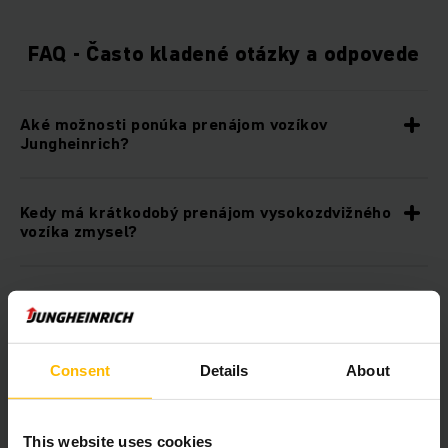
FAQ - Často kladené otázky a odpovede
Aké možnosti ponúka prenájom vozíkov
Jungheinrich?
Kedy má krátkodobý prenájom vysokozdvižného
vozíka zmysel?
Aké sú výhody dlhodobého prenájmu
vysokozdvižného vozíka v porovnaní s kúpou?
Consent
Details
About
Aké vozíky a zariadenia prenajíma spoločnosť
Jungheinrich?
This website uses cookies