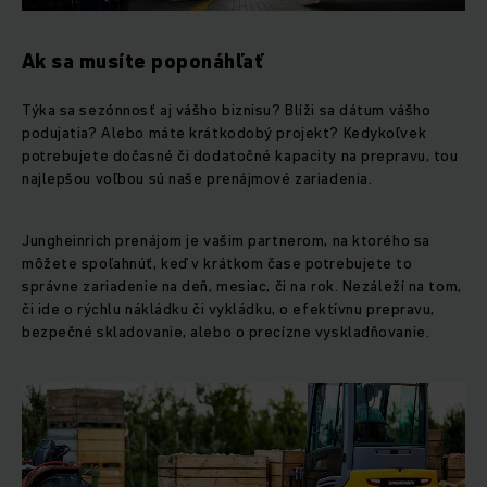
Ak sa musíte poponáhľať
Týka sa sezónnosť aj vášho biznisu? Blíži sa dátum vášho
podujatia? Alebo máte krátkodobý projekt? Kedykoľvek
potrebujete dočasné či dodatočné kapacity na prepravu, tou
najlepšou voľbou sú naše prenájmové zariadenia.
Jungheinrich prenájom je vašim partnerom, na ktorého sa
môžete spoľahnúť, keď v krátkom čase potrebujete to
správne zariadenie na deň, mesiac, či na rok. Nezáleží na tom,
či ide o rýchlu nákládku či vykládku, o efektívnu prepravu,
bezpečné skladovanie, alebo o precízne vyskladňovanie.