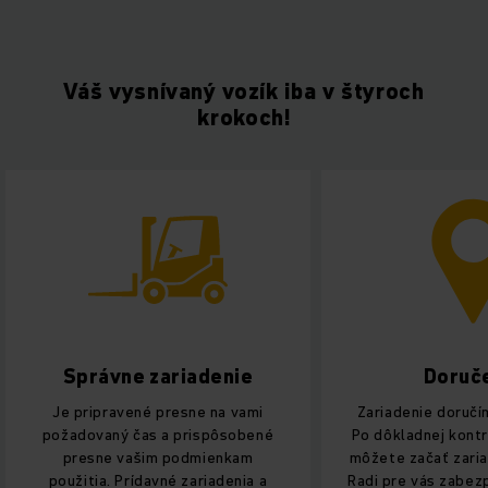
Váš vysnívaný vozík iba v štyroch
krokoch!
Správne zariadenie
Doruč
Je pripravené presne na vami
Zariadenie doručí
požadovaný čas a prispôsobené
Po dôkladnej kontr
presne vašim podmienkam
môžete začať zaria
použitia. Prídavné zariadenia a
Radi pre vás zabe