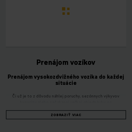
Prenájom vozíkov
Prenájom vysokozdvižného vozíka do každej
situácie
Či už je to z dôvodu náhlej poruchy, sezónnych výkyvov
kapacity alebo nečakanej veľkej objednávky, so
spoločnosťou Jungheinrich môžete zostať flexibilní tým, že
si kedykoľvek prenajmete vysokozdvižné vozíky, ktoré
ZOBRAZIŤ VIAC
potrebujete. Prenájom vysokozdvižných vozíkov Jungheinrich
je vám k dispozícii na celom svete v mnohých variantoch.