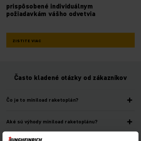
prispôsobené individuálnym
požiadavkám vášho odvetvia
ZISTITE VIAC
Často kladené otázky od zákazníkov
Čo je to miniload raketoplán?
Aké sú výhody miniload raketoplánu?