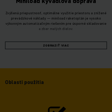
Miniload kyvadlová doprava
Zvýšená priepustnosť, optimálne využitie priestoru a znížené
prevádzkové náklady — miniload raketoplán je vysoko
výkonným automatizačným riešením pre úsporné skladovanie
a zber malých dielov.
Systém raketoplánu naplní svoj skutočný potenciál tam, kde
ZOBRAZIŤ VIAC
sú vysoké požiadavky na výkon: počet raketoplánov sa môže
líšiť, takže je ľahké pridať ďalšie v čase špičky. Váš
vysokovýkonný sklad je preto možné optimalizovať tak, aby
vyhovoval vašim individuálnym potrebám, keď sa vaše
požiadavky menia.
Oblasti použitia