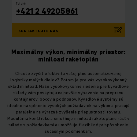
Telefón
+421 2 49205861
KONTAKTUJTE NÁS
Maximálny výkon, minimálny priestor:
miniload raketoplán
Chcete zvýšiť efektivitu vašej plne automatizovanej
logistiky malých dielov? Potom je pre vás vysokovýkonný
sklad miniload. Naše vysokovýkonné riešenia pre kyvadlové
sklady vám poskytujú najnovšie vybavenie na prepravu
kontajnerov, boxov a podnosov. Kyvadlové systémy sú
ideálne na splnenie vysokých požiadaviek na výkon a pracujú
paralelne na výrazné zvýšenie priepustnosti tovaru.
Modulárna konštrukcia umožňuje miniload raketoplánu rásť v
súlade s požiadavkami a umožňuje flexibilné prispôsobenie
súčasným podmienkam.