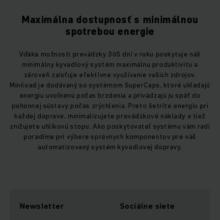
Maximálna dostupnosť s minimálnou
spotrebou energie
Vďaka možnosti prevádzky 365 dní v roku poskytuje náš
minimálny kyvadlový systém maximálnu produktivitu a
zároveň zaisťuje efektívne využívanie vašich zdrojov.
Miniload je dodávaný so systémom SuperCaps, ktoré ukladajú
energiu uvoľnenú počas brzdenia a privádzajú ju späť do
pohonnej sústavy počas zrýchlenia. Preto šetríte energiu pri
každej doprave, minimalizujete prevádzkové náklady a tiež
znižujete uhlíkovú stopu. Ako poskytovateľ systému vám radi
poradíme pri výbere správnych komponentov pre váš
automatizovaný systém kyvadlovej dopravy.
Newsletter
Sociálne siete