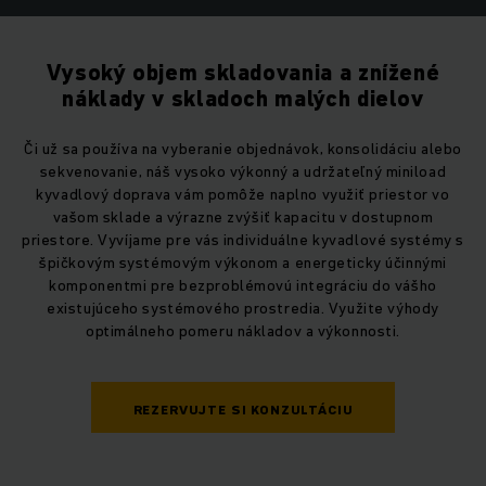
Vysoký objem skladovania a znížené
náklady v skladoch malých dielov
Či už sa používa na vyberanie objednávok, konsolidáciu alebo
sekvenovanie, náš vysoko výkonný a udržateľný miniload
kyvadlový doprava vám pomôže naplno využiť priestor vo
vašom sklade a výrazne zvýšiť kapacitu v dostupnom
priestore. Vyvíjame pre vás individuálne kyvadlové systémy s
špičkovým systémovým výkonom a energeticky účinnými
komponentmi pre bezproblémovú integráciu do vášho
existujúceho systémového prostredia. Využite výhody
optimálneho pomeru nákladov a výkonnosti.
REZERVUJTE SI KONZULTÁCIU