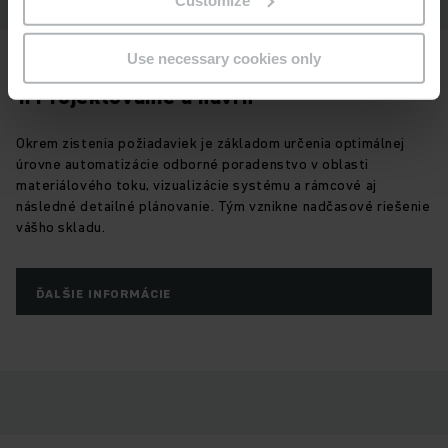
Use necessary cookies only
1. Projektovanie a návrh
Okrem zistenia požiadaviek je základom určenia optimálnej
úrovne automatizácie odborné poradenstvo v oblasti
materiálového toku, vizualizácie systému a rámcové aj
následné detailné plánovanie. Tým vznikne nadčasové riešenie
vášho skladu.
ĎALŠIE INFORMÁCIE