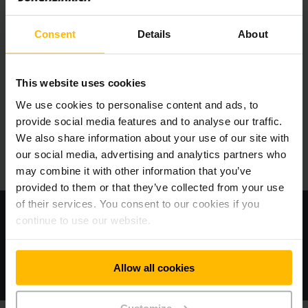
Pre ktoré typy skladov je miniload kyvadlová
doprava vhodná?
Consent
Details
About
Bude sa miniload kyvadlová doprava
bezproblémovo integrovať do mojej IT
This website uses cookies
infraštruktúry?
We use cookies to personalise content and ads, to
provide social media features and to analyse our traffic.
We also share information about your use of our site with
Aký udržateľný je miniload raketoplán?
our social media, advertising and analytics partners who
may combine it with other information that you’ve
provided to them or that they’ve collected from your use
of their services. You consent to our cookies if you
continue to use our website.
Ako automatizujeme váš sklad v troch
krokoch
Allow all cookies
Customize