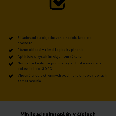
Skladovanie a objednávanie nádob, krabíc a
podnosov
Rôzne oblasti v rámci logistiky plnenia
Aplikácie s vysokým objemom výkonu
Normálne teplotné podmienky a hlboké mraziace
oblasti až do -30 °C
Vhodné aj do extrémnych podmienok, napr. v zónach
zemetrasenia
Miniload raketoplán v číslach