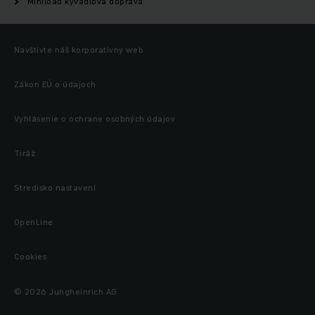
Miniload kyvadlová doprava
Navštívte náš korporatívny web
Zákon EÚ o údajoch
Vyhlásenie o ochrane osobných údajov
Tiráž
Stredisko nastavení
OpenLine
Cookies
© 2026 Jungheinrich AG