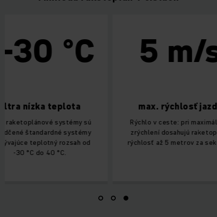
0 °C
5 m/s
nízka teplota
max. rýchlosť jazdy
plánové systémy sú
Rýchlo v ceste: pri maximálnom
štandardné systémy
zrýchlení dosahujú raketoplány
 teplotný rozsah od
rýchlosť až 5 metrov za sekundu.
°C do 40 °C.