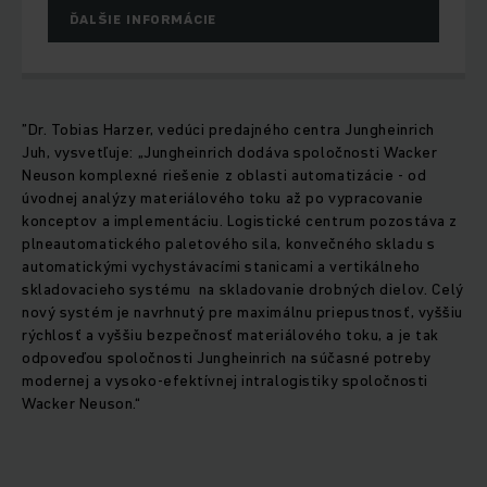
ĎALŠIE INFORMÁCIE
”Dr. Tobias Harzer, vedúci predajného centra Jungheinrich
Juh, vysvetľuje: „Jungheinrich dodáva spoločnosti Wacker
Neuson komplexné riešenie z oblasti automatizácie - od
úvodnej analýzy materiálového toku až po vypracovanie
konceptov a implementáciu. Logistické centrum pozostáva z
plneautomatického paletového sila, konvečného skladu s
automatickými vychystávacími stanicami a vertikálneho
skladovacieho systému na skladovanie drobných dielov. Celý
nový systém je navrhnutý pre maximálnu priepustnosť, vyššiu
rýchlosť a vyššiu bezpečnosť materiálového toku, a je tak
odpoveďou spoločnosti Jungheinrich na súčasné potreby
modernej a vysoko-efektívnej intralogistiky spoločnosti
Wacker Neuson.“