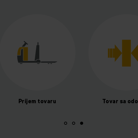
m tovaru
Tovar sa odoberá