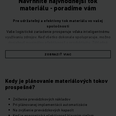
Navrhnite najvhodnejší tok
materiálu - poradíme vám
Pre udržateľný a efektívny tok materiálu vo vašej
spoločnosti
Vaše logistické zariadenie prosperuje vďaka inteligentnému
využívaniu zdrojov. Keď všetko dokonale spolupracuje, možno
dosiahnuť maximálnu efektívnosť a produktivitu. Základné
podmienky pre najlepší možný tok materiálu sa však môžu
časom meniť: Rastú požiadavky zákazníkov, mení sa
ZOBRAZIŤ VIAC
sortiment výrobkov - preto je potrebné prispôsobiť aj
plánovanie materiálového toku pre intralogistiku. Zažili ste
takéto zmeny? Potom využite možnosti, ktoré ponúkajú
profesionálne poradenské služby na optimalizáciu procesu
Kedy je plánovanie materiálových tokov
materiálového toku a pripravte svoj podnik na budúcnosť!
prospešné?
Zníženie prevádzkových nákladov
Pri plánovanej implementácii automatizácie
Na zvýšenie prevádzkových kapacít
Keď je energetická efektívnosť hlavným cieľom