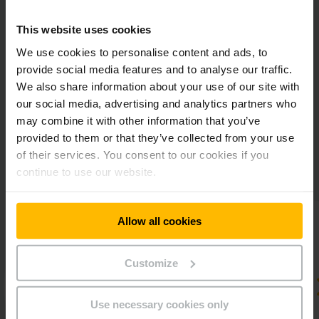
This website uses cookies
We use cookies to personalise content and ads, to
provide social media features and to analyse our traffic.
Ako funguje poradenstvo v oblasti
We also share information about your use of our site with
materiálových tokov?
our social media, advertising and analytics partners who
Ponúkame niekoľko možností - od úvodného globálneho
may combine it with other information that you’ve
pohľadu až po podrobnejší koncept optimalizácie vášho
provided to them or that they’ve collected from your use
materiálového toku, ako aj kombináciu oboch.
of their services. You consent to our cookies if you
continue to use our website.
Allow all cookies
Customize
Use necessary cookies only