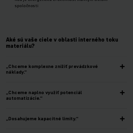
spoločnosti
Aké sú vaše ciele v oblasti interného toku
materiálu?
„Chceme komplexne znížiť prevádzkové
náklady.“
„Chceme naplno využiť potenciál
automatizácie.“
„Dosahujeme kapacitné limity.“