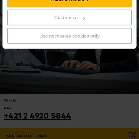
Customize
Use necessary cookies only
Servis
Telefón
+421 2 4920 5844
KONTAKTUJTE NÁS