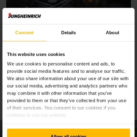
PRE VŠETKY TYPY ELEKTRICKÝCH VOZÍKOV
Consent
Details
About
Oloveno-kyselinové batérie
Profitujte z osvedčenej technológie vo vyhotoveniach s
This website uses cookies
výkonom 24, 48 a 80 V na každé použitie.
We use cookies to personalise content and ads, to
provide social media features and to analyse our traffic.
ĎALŠIE INFORMÁCIE
We also share information about your use of our site with
our social media, advertising and analytics partners who
may combine it with other information that you’ve
Radi vám poradíme
provided to them or that they’ve collected from your use
of their services. You consent to our cookies if you
Neváhajte a dohodnite si stretnutie!
continue to use our website.
Allow all cookies