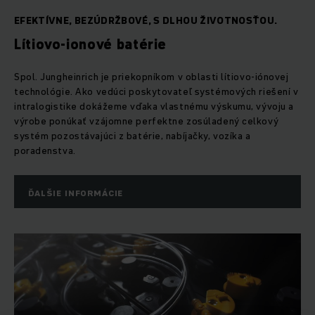
EFEKTÍVNE, BEZÚDRŽBOVÉ, S DLHOU ŽIVOTNOSŤOU.
Lítiovo-ionové batérie
Spol. Jungheinrich je priekopníkom v oblasti lítiovo-iónovej
technológie. Ako vedúci poskytovateľ systémových riešení v
intralogistike dokážeme vďaka vlastnému výskumu, vývoju a
výrobe ponúkať vzájomne perfektne zosúladený celkový
systém pozostávajúci z batérie, nabíjačky, vozíka a
poradenstva.
ĎALŠIE INFORMÁCIE