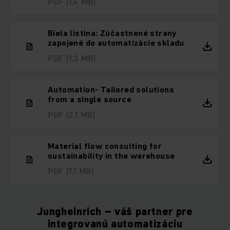
PDF
(1,4 MB)
Biela listina: Zúčastnené strany
zapojené do automatizácie skladu
PDF
(1,3 MB)
Automation- Tailored solutions
from a single source
PDF
(2,1 MB)
Material flow consulting for
sustainability in the warehouse
PDF
(7,1 MB)
Jungheinrich – váš partner pre
integrovanú automatizáciu