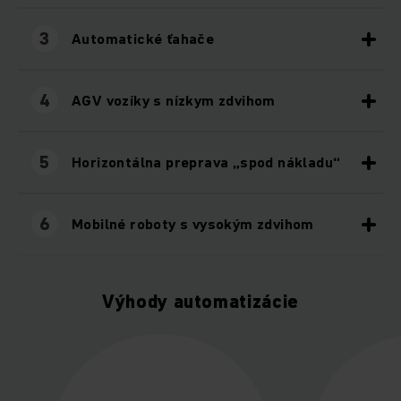
3
Automatické ťahače
4
AGV vozíky s nízkym zdvihom
5
Horizontálna preprava „spod nákladu“
6
Mobilné roboty s vysokým zdvihom
Výhody automatizácie