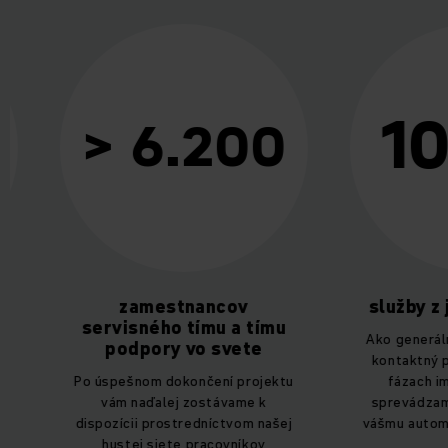
10
> 6.200
zamestnancov
služby z je
servisného tímu a tímu
Ako generálny d
podpory vo svete
kontaktný part
Po úspešnom dokončení projektu
fázach imple
vám naďalej zostávame k
sprevádzame kr
dispozícii prostredníctvom našej
vášmu automatiz
hustej siete pracovníkov