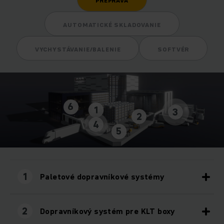
PREPRAVA
AUTOMATICKÉ SKLADOVANIE
VYCHYSTÁVANIE/BALENIE
SOFTVÉR
6
1
3
2
4
5
1
Paletové dopravníkové systémy
2
Dopravníkový systém pre KLT boxy