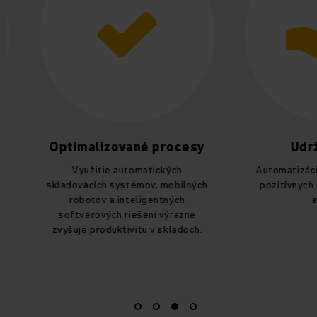
Optimalizované procesy
Udržat
Využitie automatických
Automatizácia p
skladovacích systémov, mobilných
pozitívnych en
robotov a inteligentných
aspe
softvérových riešení výrazne
zvyšuje produktivitu v skladoch.