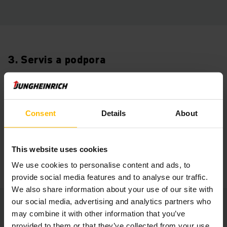
3. Servis a podpora
Po ukončení projektu sme vám naďalej k dispozícii s naším
komplexným servisom a podporou pre vaše automatické
systémy, širokou sieťou zákazníckeho servisu a našou hotline
Consent
Details
About
podporou.
ĎALŠIE INFORMÁCIE
This website uses cookies
We use cookies to personalise content and ads, to
provide social media features and to analyse our traffic.
We also share information about your use of our site with
our social media, advertising and analytics partners who
may combine it with other information that you’ve
provided to them or that they’ve collected from your use