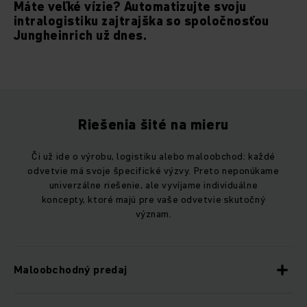
Máte veľké vízie? Automatizujte svoju
intralogistiku zajtrajška so spoločnosťou
Jungheinrich už dnes.
Riešenia šité na mieru
Či už ide o výrobu, logistiku alebo maloobchod: každé
odvetvie má svoje špecifické výzvy. Preto neponúkame
univerzálne riešenie, ale vyvíjame individuálne
koncepty, ktoré majú pre vaše odvetvie skutočný
význam.
Maloobchodný predaj