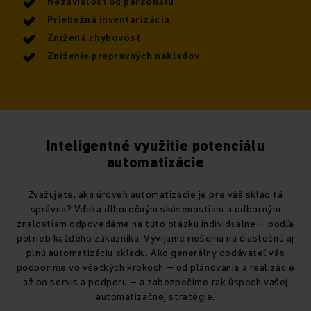
Nezávislosť od personálu
Priebežná inventarizácia
Znížená chybovosť
Zníženie prepravných nákladov
Inteligentné využitie potenciálu
automatizácie
Zvažujete, aká úroveň automatizácie je pre váš sklad tá
správna? Vďaka dlhoročným skúsenostiam a odborným
znalostiam odpovedáme na túto otázku individuálne – podľa
potrieb každého zákazníka. Vyvíjame riešenia na čiastočnú aj
plnú automatizáciu skladu. Ako generálny dodávateľ vás
podporíme vo všetkých krokoch – od plánovania a realizácie
až po servis a podporu – a zabezpečíme tak úspech vašej
automatizačnej stratégie.