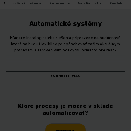
Automatické riešenia
Referencie
Na stiahnutie
Kontakt
Automatické systémy
Hľadáte intralogistické riešenia pripravené na budúcnosť,
ktoré sa budú flexibilne prispôsobovať vašim aktuálnym
potrebám a zároveň vám poskytnú priestor pre rast?
Využite naše všestranné riešenia z oblasti automatizácie –
od mobilných robotov a vysokoregálových zakladačov až po
ZOBRAZIŤ VIAC
softvérové aplikácie – a efektívne optimalizujte svoje
procesy a materiálové toky.
Či už ako samostatné, alebo plne integrované riešenia do
Ktoré procesy je možné v sklade
vašej systémovej architektúry – ako špecializovaný partner
automatizovať?
pre komplexnú automatizáciu a digitalizáciu vám dokážeme
navrhnúť a implementovať riešenie na mieru, ktoré
automaticky zvýši efektivitu vašej prevádzky.