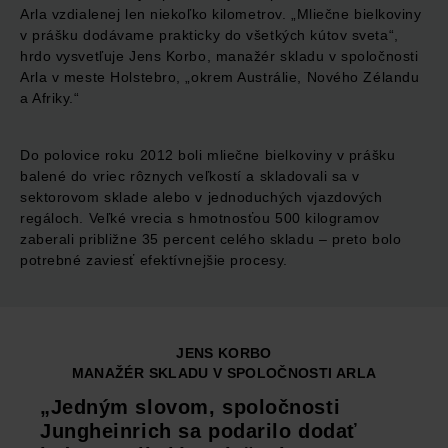
Arla vzdialenej len niekoľko kilometrov. „Mliečne bielkoviny
v prášku dodávame prakticky do všetkých kútov sveta“,
hrdo vysvetľuje Jens Korbo, manažér skladu v spoločnosti
Arla v meste Holstebro, „okrem Austrálie, Nového Zélandu
a Afriky.“
Do polovice roku 2012 boli mliečne bielkoviny v prášku
balené do vriec rôznych veľkostí a skladovali sa v
sektorovom sklade alebo v jednoduchých vjazdových
regáloch. Veľké vrecia s hmotnosťou 500 kilogramov
zaberali približne 35 percent celého skladu – preto bolo
potrebné zaviesť efektívnejšie procesy.
JENS KORBO
MANAŽÉR SKLADU V SPOLOČNOSTI ARLA
„Jedným slovom, spoločnosti
Jungheinrich sa podarilo dodať