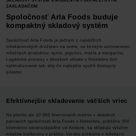
SKLADOVÝ SYSTÉM S MOBILNÝM PODPALETOVÝM
ZAKLADAČOM
Spoločnosť Arla Foods buduje
kompaktný skladový systém
Spoločnosť Arla Foods je jedným z najväčších
mliekárenských družstiev na svete, so širokým sortimentom
mliečnych produktov, syrov, jogurtov, masla a margarínu.
Logistické procesy v dánskom sklade v Holstebre boli
optimalizované tak, aby čo najlepšie využili dostupný
priestor.
Efektívnejšie skladovanie väčších vriec
Na ploche asi 10 000 štvorcových metrov v skladoch
patriacich spoločnosti Arla Foods v Holstebre, približne 300
kilometrov severozápadne od Kodane, sa skladujú výlučne
mliečne bielkoviny v prášku. Výroba prebieha v mliekárni