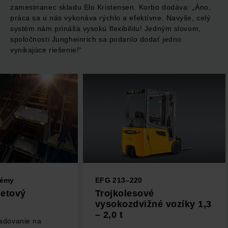
zamestnanec skladu Elo Kristensen. Korbo dodáva: „Áno,
práca sa u nás vykonáva rýchlo a efektívne. Navyše, celý
systém nám prináša vysokú flexibilitu! Jedným slovom,
spoločnosti Jungheinrich sa podarilo dodať jedno
vynikajúce riešenie!“
témy
EFG 213–220
letový
Trojkolesové
vysokozdvižné vozíky 1,3
– 2,0 t
adovanie na