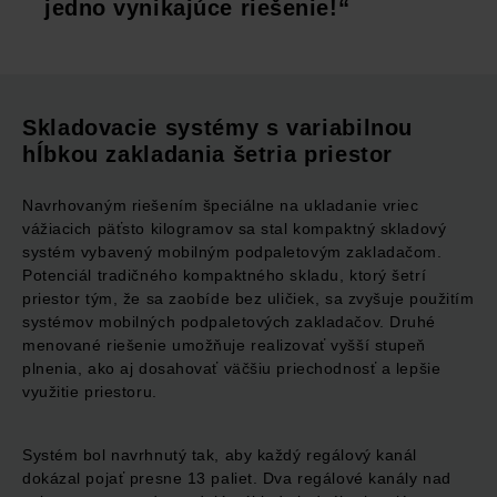
jedno vynikajúce riešenie!“
Skladovacie systémy s variabilnou
hĺbkou zakladania šetria priestor
Navrhovaným riešením špeciálne na ukladanie vriec
vážiacich päťsto kilogramov sa stal kompaktný skladový
systém vybavený mobilným podpaletovým zakladačom.
Potenciál tradičného kompaktného skladu, ktorý šetrí
priestor tým, že sa zaobíde bez uličiek, sa zvyšuje použitím
systémov mobilných podpaletových zakladačov. Druhé
menované riešenie umožňuje realizovať vyšší stupeň
plnenia, ako aj dosahovať väčšiu priechodnosť a lepšie
využitie priestoru.
Systém bol navrhnutý tak, aby každý regálový kanál
dokázal pojať presne 13 paliet. Dva regálové kanály nad