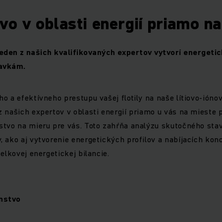
o v oblasti energií priamo n
jeden z našich kvalifikovaných expertov vytvorí energeti
davkám.
o a efektívneho prestupu vašej flotily na naše lítiovo-iónov
z našich expertov v oblasti energií priamo u vás na miest
stvo na mieru pre vás. Toto zahŕňa analýzu skutočného stav
 ako aj vytvorenie energetických profilov a nabíjacích kon
celkovej energetickej bilancie.
enstvo