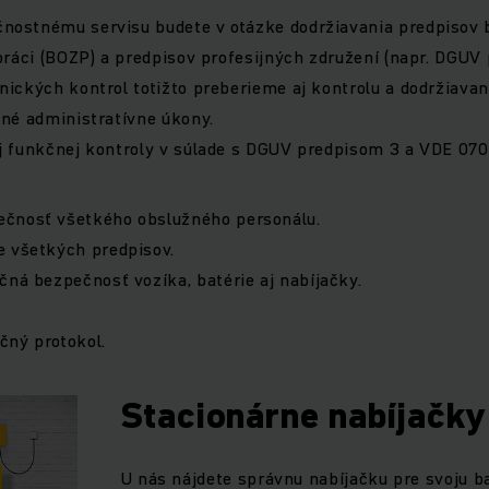
ostnému servisu budete v otázke dodržiavania predpisov 
práci (BOZP) a predpisov profesijných združení (napr. DGUV 
ických kontrol totižto preberieme aj kontrolu a dodržiavan
ené administratívne úkony.
j funkčnej kontroly v súlade s DGUV predpisom 3 a VDE 070
čnosť všetkého obslužného personálu.
e všetkých predpisov.
čná bezpečnosť vozíka, batérie aj nabíjačky.
čný protokol.
Stacionárne nabíjačky
U nás nájdete správnu nabíjačku pre svoju ba