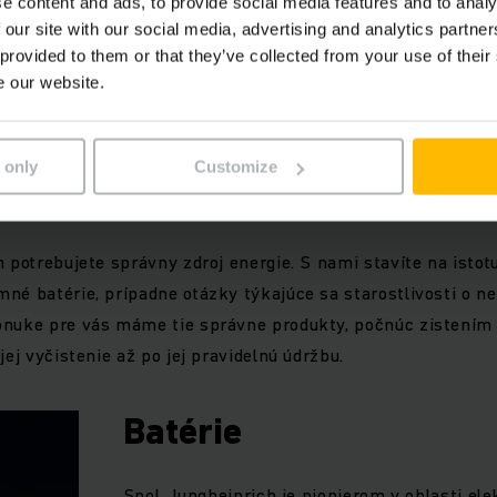
e content and ads, to provide social media features and to analy
 our site with our social media, advertising and analytics partn
 provided to them or that they’ve collected from your use of their
e our website.
 only
Customize
érií
 potrebujete správny zdroj energie. S nami stavíte na istotu
né batérie, prípadne otázky týkajúce sa starostlivosti o ne
onuke pre vás máme tie správne produkty, počnúc zistením
jej vyčistenie až po jej pravidelnú údržbu.
Batérie
Spol. Jungheinrich je pionierom v oblasti ele