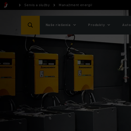
Servis a služby
Manažment energií
Naše riešenia
Produkty
Auto