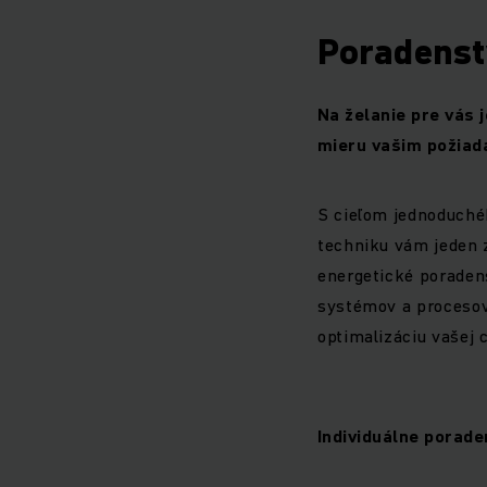
Poradenstv
Na želanie pre vás 
mieru vašim požia
S cieľom jednoduchéh
techniku vám jeden 
energetické poraden
systémov a procesov,
optimalizáciu vašej 
Individuálne porad