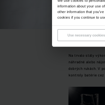
We use cookies to personalis
information about your use of
other information that you’ve
cookies if you continue to us
Use necessary cookies
Servis bat
Na trvalo stály výkon
náhradné alebo nájom
dobrých rukách. V p
kontroly batérie cez 