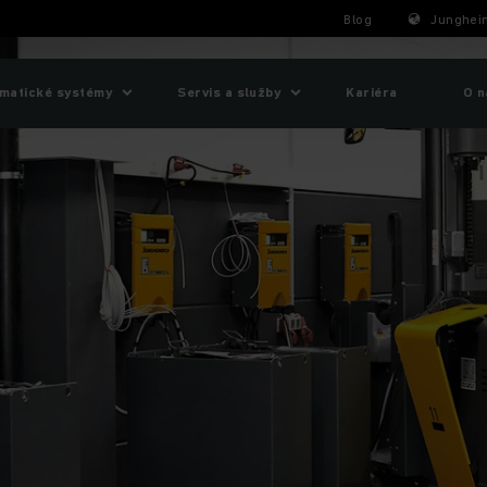
Blog
Junghein
matické systémy
Servis a služby
Kariéra
O n