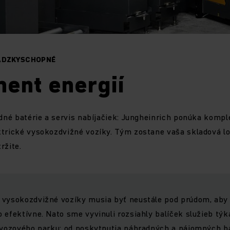
VÁDZKYSCHOPNÉ
ent energií
adné batérie a servis nabíjačiek: Jungheinrich ponúka kompl
trické vysokozdvižné vozíky. Tým zostane vaša skladová log
ržite.
 vysokozdvižné vozíky musia byť neustále pod prúdom, aby
 efektívne. Nato sme vyvinuli rozsiahly balíček služieb týk
o vozového parku: od poskytnutia náhradných a nájomných ba