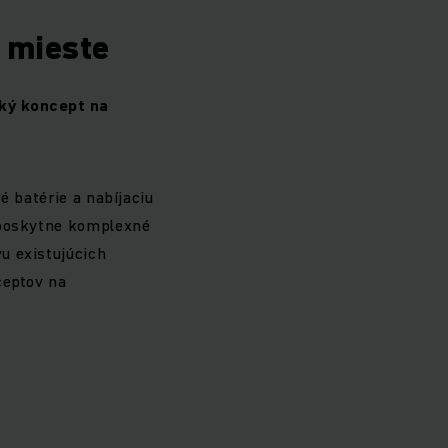
a mieste
cký koncept na
é batérie a nabíjaciu
e poskytne komplexné
u existujúcich
ceptov na