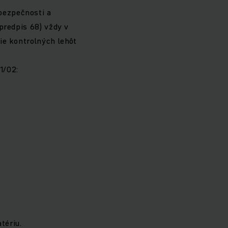
bezpečnosti a
predpis 68) vždy v
ie kontrolných lehôt
1/02:
tériu.