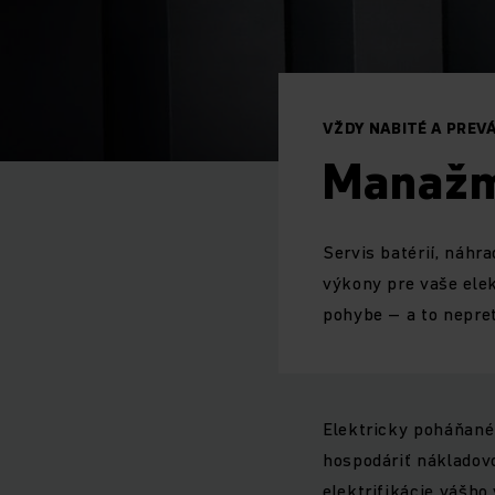
VŽDY NABITÉ A PRE
Manažm
Servis batérií, náhr
výkony pre vaše elek
pohybe – a to nepret
Elektricky poháňané
hospodáriť nákladovo
elektrifikácie vášh