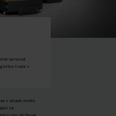
etné servisné
istika trvalo v
 sa v sklade mohlo
ajúci sa
térií cez údržbové