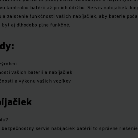
avu kontrolou batérií až po ich údržbu. Servis nabíjačiek Jun
 a zaistenie funkčnosti vašich nabíjačiek, aby batérie poča
 byť aj dlhodobo plne funkčné.
dy:
výrobcu
osti vašich batérií a nabíjačiek
čnosti a výkonu vašich vozíkov
íjačiek
otu?
 bezpečnostný servis nabíjačiek batérií to správne riešenie