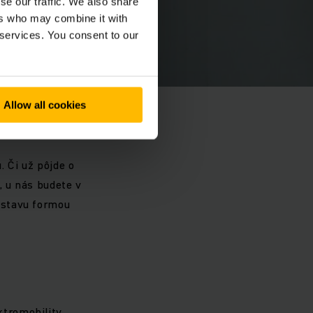
se our traffic. We also share
ers who may combine it with
 services. You consent to our
Allow all cookies
. Či už pôjde o
, u nás budete v
 stavu formou
ktromobility.