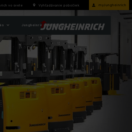
myJungheinrich
rich vo svete
Vyhľadávanie pobočiek
ás
Jungheinrich PROFISHOP