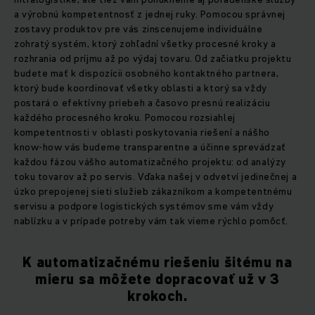
a výrobnú kompetentnosť z jednej ruky. Pomocou správnej
zostavy produktov pre vás zinscenujeme individuálne
zohratý systém, ktorý zohľadní všetky procesné kroky a
rozhrania od príjmu až po výdaj tovaru. Od začiatku projektu
budete mať k dispozícii osobného kontaktného partnera,
ktorý bude koordinovať všetky oblasti a ktorý sa vždy
postará o efektívny priebeh a časovo presnú realizáciu
každého procesného kroku. Pomocou rozsiahlej
kompetentnosti v oblasti poskytovania riešení a nášho
know-how vás budeme transparentne a účinne sprevádzať
každou fázou vášho automatizačného projektu: od analýzy
toku tovarov až po servis. Vďaka našej v odvetví jedinečnej a
úzko prepojenej sieti služieb zákazníkom a kompetentnému
servisu a podpore logistických systémov sme vám vždy
nablízku a v prípade potreby vám tak vieme rýchlo pomôcť.
K automatizačnému riešeniu šitému na
mieru sa môžete dopracovať už v 3
krokoch.