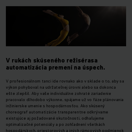
V rukách skúseného režisérasa
automatizácia premení na úspech.
V profesionálnom tanci ide rovnako ako v sklade o to, aby sa
výkon pohyboval na udržateľnej úrovni alebo sa dokonca
ešte zlepšil. Aby vaše individuálne zohraté zariadenie
pracovalo dlhodobo výkonne, spájame už vo fáze plánovania
inžinierske umenie s hospodárnosťou. Ako skúsený
choreograf automatizácie transparentne odkrývame
existujúce aj požadované skutočnosti, odhaľujeme
optimalizačné potenciály a po zohľadnení všetkách
hospodárskych, priestorových a iných rámcových podmienok