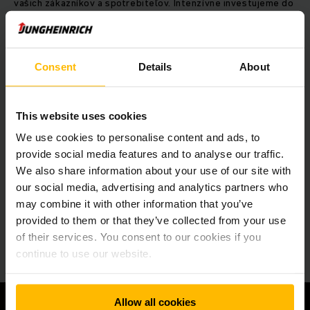
vašich zákazníkov a spotrebiteľov. Intenzívne investujeme do
výskumu a vývoja, aby ste mohli pomocou príslušne
flexibilného a pokrokového automatizačného riešenia
úspešne osláviť premiéru. Neustále rozširujeme naše
portfólio, aby sme v skladoch mohli predstaviť výkonné a
Consent
Details
About
prepojené nové alebo optimalizované technológie. To platí
tak pre nové zariadenia, ako aj pre modernizáciu alebo
rozširovanie existujúcich zariadení na celom svete.
This website uses cookies
Náš súčasný súbor automatizačnej techniky siaha od
prepravných systémov bez vodiča a prepravnej techniky cez
We use cookies to personalise content and ads, to
automatizované sklady drobných súčiastok a paletové
provide social media features and to analyse our traffic.
sklady až po hviezdu nášho umeleckého súboru, náš
We also share information about your use of our site with
pokrokový systém manažmentu skladu (Warehouse
our social media, advertising and analytics partners who
Management System), Jungheinrich WMS. Všetko, čo je
may combine it with other information that you’ve
potrebné na perfektne zohraté automatizačné riešenie, vám
z pozície hlavného dodávateľa komplexných riešení dodáme
provided to them or that they’ve collected from your use
a integrujeme priamo z jednej ruky.
of their services. You consent to our cookies if you
continue to use our website.
Allow all cookies