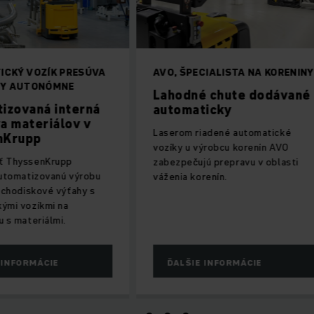
 VOZÍK PRESÚVA
AVO, ŠPECIALISTA NA KORENINY
UTONÓMNE
Lahodné chute dodávané
vaná interná
automaticky
ateriálov v
Laserom riadené automatické
upp
vozíky u výrobcu korenín AVO
yssenKrupp
zabezpečujú prepravu v oblasti
matizovanú výrobu
váženia korenín.
diskové výťahy s
vozíkmi na
ateriálmi.
ORMÁCIE
ĎALŠIE INFORMÁCIE