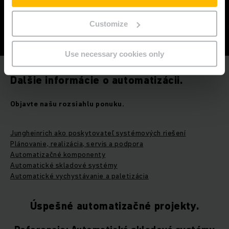
Customize
Use necessary cookies only
Ďalšie informácie o automatizácii.
Objavte našu rozsiahlu ponuku.
Jungheinrich ako poskytovateľ systémových riešení
Plánovanie, realizácia, servis a podpora
Automatizačné komponenty
Automatické skladové systémy
Automatické vychystávanie a paletizácia
Úspešné automatizačné projekty.