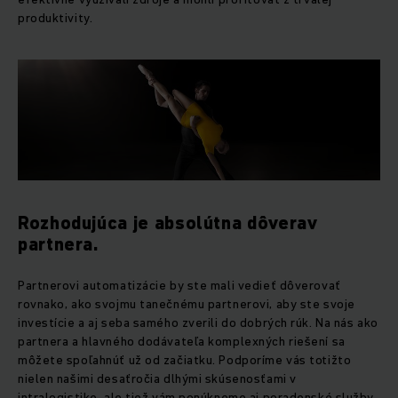
produktivity.
Rozhodujúca je absolútna dôverav
partnera.
Partnerovi automatizácie by ste mali vedieť dôverovať
rovnako, ako svojmu tanečnému partnerovi, aby ste svoje
investície a aj seba samého zverili do dobrých rúk. Na nás ako
partnera a hlavného dodávateľa komplexných riešení sa
môžete spoľahnúť už od začiatku. Podporíme vás totižto
nielen našimi desaťročia dlhými skúsenosťami v
intralogistike, ale tiež vám ponúkneme aj poradenské služby