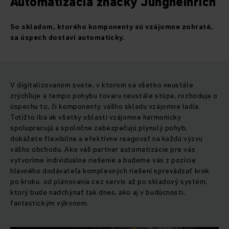
Automatizácia značky Jungheinrich
So skladom, ktorého komponenty sú vzájomne zohraté,
sa úspech dostaví automaticky.
V digitalizovanom svete, v ktorom sa všetko neustále
zrýchľuje a tempo pohybu tovaru neustále stúpa, rozhoduje o
úspechu to, či komponenty vášho skladu vzájomne ladia.
Totižto iba ak všetky oblasti vzájomne harmonicky
spolupracujú a spoločne zabezpečujú plynulý pohyb,
dokážete flexibilne a efektívne reagovať na každú výzvu
vášho obchodu. Ako váš partner automatizácie pre vás
vytvoríme individuálne riešenie a budeme vás z pozície
hlavného dodávateľa komplexných riešení sprevádzať krok
po kroku, od plánovania cez servis až po skladový systém,
ktorý bude nadchýnať tak dnes, ako aj v budúcnosti,
fantastickým výkonom.