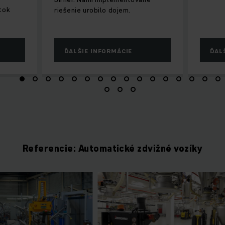
tok
riešenie urobilo dojem.
ĎALŠIE INFORMÁCIE
ĎAL
Referencie: Automatické zdvižné vozíky