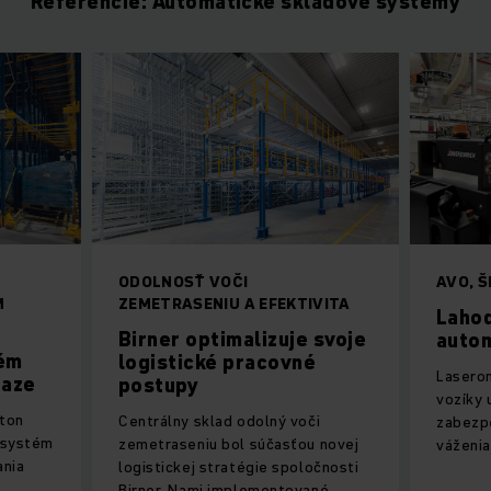
Referencie: Automatické skladové systémy
ODOLNOSŤ VOČI
AVO, Š
M
ZEMETRASENIU A EFEKTIVITA
Laho
Birner optimalizuje svoje
auto
tém
logistické pracovné
Lasero
iaze
postupy
vozíky 
 ton
Centrálny sklad odolný voči
zabezpe
 systém
zemetraseniu bol súčasťou novej
váženia
ania
logistickej stratégie spoločnosti
Birner. Nami implementované