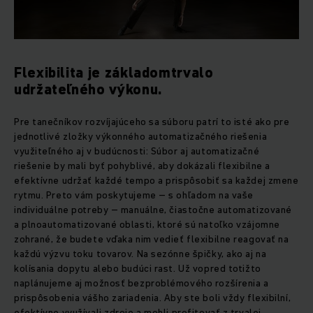
Flexibilita je základomtrvalo
udržateľného výkonu.
Pre tanečníkov rozvíjajúceho sa súboru patrí to isté ako pre
jednotlivé zložky výkonného automatizačného riešenia
využiteľného aj v budúcnosti: Súbor aj automatizačné
riešenie by mali byť pohyblivé, aby dokázali flexibilne a
efektívne udržať každé tempo a prispôsobiť sa každej zmene
rytmu. Preto vám poskytujeme – s ohľadom na vaše
individuálne potreby – manuálne, čiastočne automatizované
a plnoautomatizované oblasti, ktoré sú natoľko vzájomne
zohrané, že budete vďaka nim vedieť flexibilne reagovať na
každú výzvu toku tovarov. Na sezónne špičky, ako aj na
kolísania dopytu alebo budúci rast. Už vopred totižto
naplánujeme aj možnosť bezproblémového rozšírenia a
prispôsobenia vášho zariadenia. Aby ste boli vždy flexibilní,
efektívne využívali zdroje a mohli profitovať z trvalej