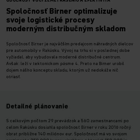
ODOLNOSŤ VOČI ZEMETRASENIU A EFEKTIVITA
Spoločnosť Birner optimalizuje
svoje logistické procesy
moderným distribučným skladom
Spoločnosť Birner je najväčším predajcom náhradných dielcov
pre automobily v Rakúsku. Vývoj na trhu si v poslednej dobe
vyžiadal, aby vybudovala moderné distribučné centrum.
Avšak: leží v tektonickom pásme 4. Preto na Birner urobil
dojem nášho konceptu skladu, ktorým už nedokáže nič
otriasť.
Detailné plánovanie
S celkovým počtom 29 prevádzok a 560 zamestnancami po
celom Rakúsku dosiahla spoločnosť Birner v roku 2016 ročný
obrat približne 140 miliónov eur. Spoločnosť má vo svojom