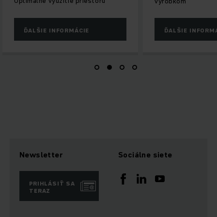
Optimálne využitie priestoru
výrobkom
ĎALŠIE INFORMÁCIE
ĎALŠIE INFORM
Newsletter
Sociálne siete
PRIHLÁSIŤ SA
TERAZ