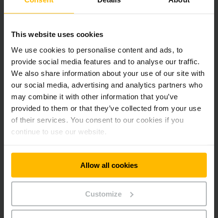
technológiou paletového a kontajnerového dopravníka. V
súčasnosti dosahuje skladová kapacita takmer 5 700 paliet a
viac ako 160 000 regálových pozícií. Vysokozdvižné vozíky
okrem toho zvyšujú produktivitu práce a napomáhajú
This website uses cookies
optimalizácii.
We use cookies to personalise content and ads, to
provide social media features and to analyse our traffic.
Trojnásobný víťaz – výkon s
We also share information about your use of our site with
budúcnosťou
our social media, advertising and analytics partners who
may combine it with other information that you’ve
Manažér logistiky, Stefan Ulz, je s výsledkom spokojný:
provided to them or that they’ve collected from your use
„Spoločnosť Jungheinrich sa ukázala byť partnerom, ktorý
of their services. You consent to our cookies if you
dokázal poskytnúť najlepší koncept regálov a bezpečnosti v
continue to use our website.
rámci troch výberových konaní na regálové systémy a
trojposchodový vyskladňovací sklad. Mimoriadne pôsobivé
bolo, že všetky časti riešenia boli bez problémov
Allow all cookies
integrované do jedného celku, čím sa vytvorilo ucelené a
komplexné logistické riešenie. “ Toto partnerstvo pretrvá,
keďže „v budúcnosti plánujeme naďalej využívať služby
Customize
ponúkané spoločnosťou Jungheinrich, najmä ak bude
potrebné rozšíriť distribučné centrum“, hovorí Ulz.