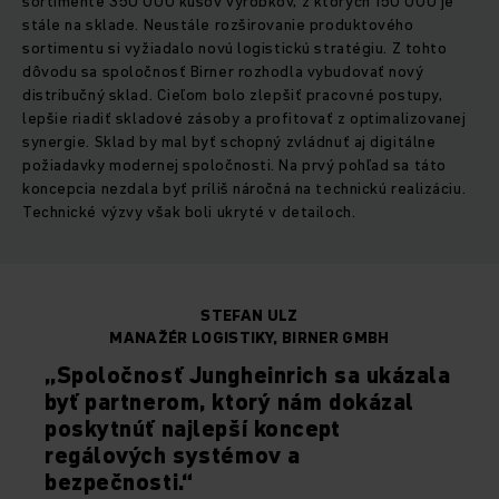
sortimente 350 000 kusov výrobkov, z ktorých 150 000 je
stále na sklade. Neustále rozširovanie produktového
sortimentu si vyžiadalo novú logistickú stratégiu. Z tohto
dôvodu sa spoločnosť Birner rozhodla vybudovať nový
distribučný sklad. Cieľom bolo zlepšiť pracovné postupy,
lepšie riadiť skladové zásoby a profitovať z optimalizovanej
synergie. Sklad by mal byť schopný zvládnuť aj digitálne
požiadavky modernej spoločnosti. Na prvý pohľad sa táto
koncepcia nezdala byť príliš náročná na technickú realizáciu.
Technické výzvy však boli ukryté v detailoch.
STEFAN ULZ
MANAŽÉR LOGISTIKY, BIRNER GMBH
„Spoločnosť Jungheinrich sa ukázala
byť partnerom, ktorý nám dokázal
poskytnúť najlepší koncept
regálových systémov a
bezpečnosti.“