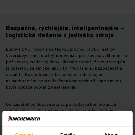
Bezpečné, rýchlejšie, inteligentnejšie –
logistické riešenie z jediného zdroja
Budova z 90. rokov, s úžitkovou plochou 11 600 metrov
štvorcových, musela byť upravená a prestavaná vzhľadom na
požiadavky modernej doby. Ukázalo sa tiež, že tento región
je oblasťou seizmickej aktivity. Prioritami sú bezpečnosť a
stabilita. Na spoločnosť Birner sme urobili dojem
najmodernejšou centralizačnou koncepciou šitou na mieru,
ktorá dokáže odolať zemetraseniu.
Od zásielok od dodávateľa až po dodávku kompletných
objednávok – naše riešenie sa skladá z políc, oceľovej
konštrukcie a paletového regálového skladu, čím sa
zabezpečuje efektívny a konzistentný pracovný tok
náhradných dielov. Jednotlivé oblasti sú prepojené
Consent
Details
About