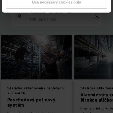
Use necessary cookies only
Referenčný list Birner
PDF
(363,1 KB)
Statické skladovanie drobných
Statické skladova
súčiastok
Viacmiestny r
Poschodový policový
širokou uličko
systém
Priamy prístup ku 