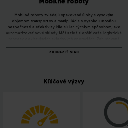
Mobilné roboty
Mobilné roboty zvládajú opakované úlohy s vysokým
objemom transportov a manipulácie s vysokou úrovňou
bezpečnosti a efektivity. Nie sú len rýchlym spôsobom, ako
automatizovať nové sklady. Môžu tiež zlepšiť vaše logistické
procesy v existujúcich skladových operáciách. Zabudovaná
flexibilita umožňuje následné zmeny v procese.
Aby sme predišli prestojom vo fáze spúšťania projektu,
ZOBRAZIŤ VIAC
vopred simulujeme optimálne trasy a dôkladne testujeme
hardvér aj softvér. Od prvého dňa tak získate maximálnu
spoľahlivosť a efektívne procesy.
Naše mobilné roboty využívajú
najmodernejší
Kľúčové výzvy
bezpečnostný systém
. Integrované 360° bezpečnostné
senzory zabezpečia bezpečnú prevádzku aj v zmiešanej
premávke s ľuďmi a technikou.
Hlavná oblasť nasadenia je
automatizácia opakovaných
skladových a transportných úloh
. Niektoré z našich
mobilných robotov dokážu automaticky rozpoznať nosiče
nákladu a objekty. Zastavia pred prekážkou alebo ju
bezpečne obídu podľa preferencie procesu. V prípade