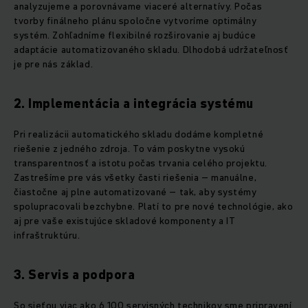
analyzujeme a porovnávame viaceré alternatívy. Počas
tvorby finálneho plánu spoločne vytvoríme optimálny
systém. Zohľadníme flexibilné rozširovanie aj budúce
adaptácie automatizovaného skladu. Dlhodobá udržateľnosť
je pre nás základ.
2. Implementácia a integrácia systému
Pri realizácii automatického skladu dodáme kompletné
riešenie z jedného zdroja. To vám poskytne vysokú
transparentnosť a istotu počas trvania celého projektu.
Zastrešíme pre vás všetky časti riešenia – manuálne,
čiastočne aj plne automatizované – tak, aby systémy
spolupracovali bezchybne. Platí to pre nové technológie, ako
aj pre vaše existujúce skladové komponenty a IT
infraštruktúru.
3. Servis a podpora
So sieťou viac ako 6 100 servisných technikov sme pripravení