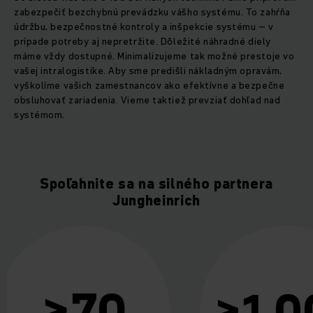
zabezpečiť bezchybnú prevádzku vášho systému. To zahŕňa
údržbu, bezpečnostné kontroly a inšpekcie systému – v
prípade potreby aj nepretržite. Dôležité náhradné diely
máme vždy dostupné. Minimalizujeme tak možné prestoje vo
vašej intralogistike. Aby sme predišli nákladným opravám,
vyškolíme vašich zamestnancov ako efektívne a bezpečne
obsluhovať zariadenia. Vieme taktiež prevziať dohľad nad
systémom.
Spoľahnite sa na silného partnera
Jungheinrich
>6.
>1.000