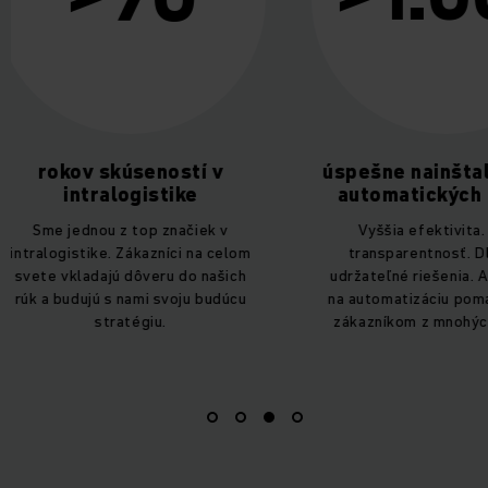
úspešne nainštalovaných
servisných 
automatických riešení
pracovníkov
celom
Vyššia efektivita. Väčšia
transparentnosť. Dlhodobo
Perfektne udrži
udržateľné riešenia. Ako experti
vysoká dostupn
na automatizáciu pomáhame rásť
úspechu autom
zákazníkom z mnohých odvetví.
odborníci sú