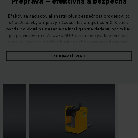
Preprava – efektívna a bezpečná
Efektivita nákladov aj energií plus bezpečnosť procesov: to
sú požiadavky prepravy v časoch Intralogistics 4.0. K tomu
patria individuálne riešenia na inteligentne riadenú, optimálnu
prepravu tovarov. Viac ako 600 variantov vysokozdvižných
vozíkov, ťahačov a ťažných súprav až po prepravné systémy
bez vodiča.
ZOBRAZIŤ VIAC