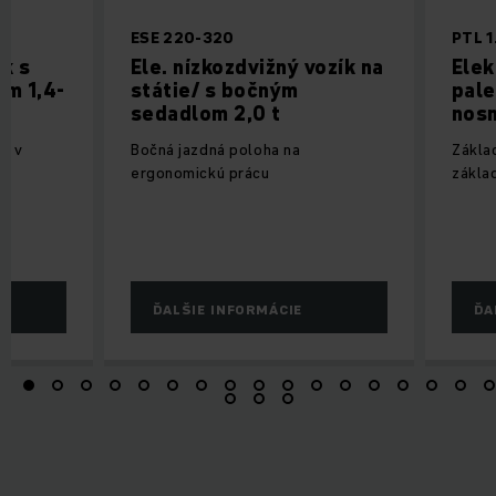
ESE 220-320
PTL 1
k s
Ele. nízkozdvižný vozík na
Elek
ím 1,4-
státie/ s bočným
pale
sedadlom 2,0 t
nosn
cu v
Bočná jazdná poloha na
Zákla
ergonomickú prácu
zákla
ĎALŠIE INFORMÁCIE
ĎA