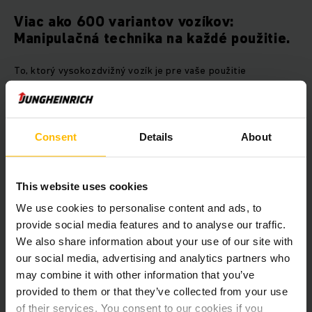
Viac ako 600 variantov vozíkov:
Manipulačná technika na každé použitie.
To, ktorý vysokozdvižný vozík je pre vaše použitie
najpohodlnejší a predovšetkým najefektívnejší, závisí od
mnohých faktorov. Krátke, stredne krátke a dlhé prepravné
trasy si príslušne vyžadujú rôzne riešenia. Úzke skladové
priestory si vyžadujú mimoriadne obratné a kompaktné
Consent
Details
About
zariadenia. V niektorých skladových priestoroch môže byť
výhodou aj použitie univerzálnych vozíkov, ako je napr.
elektrický vysokozdvižný vozík EFG značky Jungheinrich
This website uses cookies
alebo náš vysokozdvižný vozík s výsuvným zdvíhacím
zariadením ETV na kombinovanú prepravu a naskladňovanie,
We use cookies to personalise content and ads, to
resp. vyskladňovanie. Ďalšou rozhodujúcou otázkou je to, kto
provide social media features and to analyse our traffic.
bude prepravné stroje alebo vozíky obsluhovať. Často sa
We also share information about your use of our site with
meniaca obsluha alebo vodiči potrebujú na efektívnu a
our social media, advertising and analytics partners who
produktívnu prácu individuálne ovládacie prvky. Na všetky
tieto najrôznejšie prípady použitia a požiadavky vám spol.
may combine it with other information that you’ve
Jungheinrich poskytuje optimálne vozíky v konfigurácii, ktorá
provided to them or that they’ve collected from your use
je pre vás ideálna. Až po špeciálne konštrukčné riešenia
of their services. You consent to our cookies if you