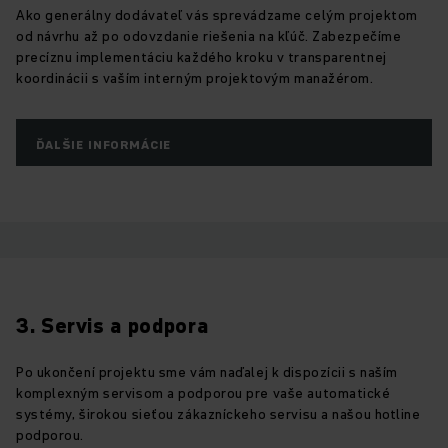
Ako generálny dodávateľ vás sprevádzame celým projektom
od návrhu až po odovzdanie riešenia na kľúč. Zabezpečíme
precíznu implementáciu každého kroku v transparentnej
koordinácii s vaším interným projektovým manažérom.
ĎALŠIE INFORMÁCIE
3. Servis a podpora
Po ukončení projektu sme vám naďalej k dispozícii s naším
komplexným servisom a podporou pre vaše automatické
systémy, širokou sieťou zákazníckeho servisu a našou hotline
podporou.