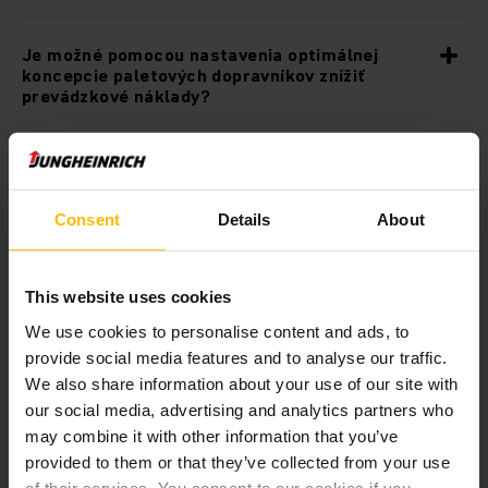
Je možné pomocou nastavenia optimálnej
koncepcie paletových dopravníkov znížiť
prevádzkové náklady?
Sú zariadenia pre manipuláciu s paletami od
spoločnosti Jungheinrich udržateľné?
Consent
Details
About
Môžem kombinovať paletové dopravníkové
systémy od Jungheinrich s inými produktmi
This website uses cookies
automatizácie?
We use cookies to personalise content and ads, to
provide social media features and to analyse our traffic.
Je možné integrovať paletové dopravníkové
We also share information about your use of our site with
systémy do existujúcej IT infraštruktúry?
our social media, advertising and analytics partners who
may combine it with other information that you’ve
provided to them or that they’ve collected from your use
of their services. You consent to our cookies if you