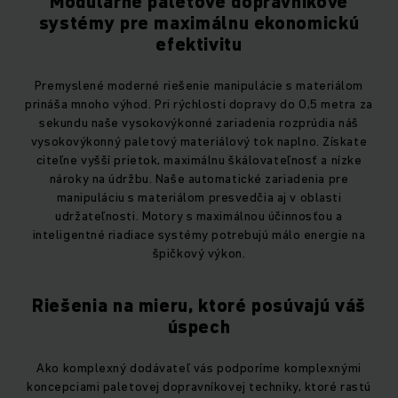
Modulárne paletové dopravníkové
systémy pre maximálnu ekonomickú
efektivitu
Premyslené moderné riešenie manipulácie s materiálom
prináša mnoho výhod. Pri rýchlosti dopravy do 0,5 metra za
sekundu naše vysokovýkonné zariadenia rozprúdia náš
vysokovýkonný paletový materiálový tok naplno. Získate
citeľne vyšší prietok, maximálnu škálovateľnosť a nízke
nároky na údržbu. Naše automatické zariadenia pre
manipuláciu s materiálom presvedčia aj v oblasti
udržateľnosti. Motory s maximálnou účinnosťou a
inteligentné riadiace systémy potrebujú málo energie na
špičkový výkon.
Riešenia na mieru, ktoré posúvajú váš
úspech
Ako komplexný dodávateľ vás podporíme komplexnými
koncepciami paletovej dopravníkovej techniky, ktoré rastú