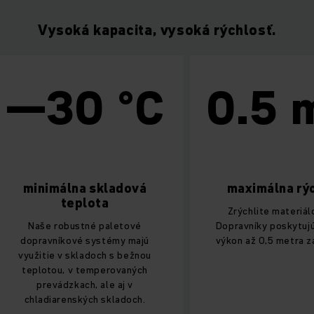
Vysoká kapacita, vysoká rýchlosť.
0 °C
0.5 m/s
na skladová
maximálna rýchlosť
plota
Zrýchlite materiálový tok.
stné paletové
Dopravníky poskytujú pôsobivý
vé systémy majú
výkon až 0,5 metra za sekundu.
kladoch s bežnou
v temperovaných
ach, ale aj v
ských skladoch.