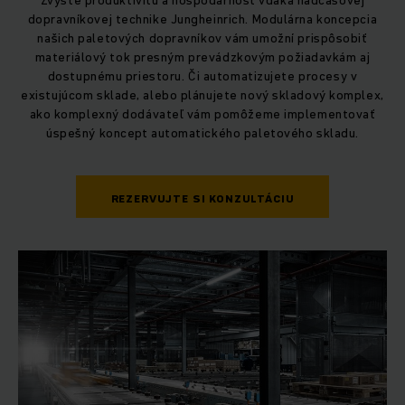
Zvýšte produktivitu a hospodárnosť vďaka nadčasovej
dopravníkovej technike Jungheinrich. Modulárna koncepcia
našich paletových dopravníkov vám umožní prispôsobiť
materiálový tok presným prevádzkovým požiadavkám aj
dostupnému priestoru. Či automatizujete procesy v
existujúcom sklade, alebo plánujete nový skladový komplex,
ako komplexný dodávateľ vám pomôžeme implementovať
úspešný koncept automatického paletového skladu.
REZERVUJTE SI KONZULTÁCIU