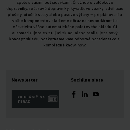
spolu s vašimi požiadavkami. Či už ide o valčekové
dopravníky, reťazové dopravníky, kyvadlové vozíky, zdvíhacie
plošiny, otočné stoly alebo pásové výťahy – pri plánovaní a
voľbe komponentov kladieme dôraz na hospodárnosť a
efektivitu vášho automatického paletového skladu. Či
automatizujete existujúci sklad, alebo realizujete nový
koncept skladu, poskytneme vám odborné poradenstvo aj
komplexné know-how.
Newsletter
Sociálne siete
PRIHLÁSIŤ SA
TERAZ