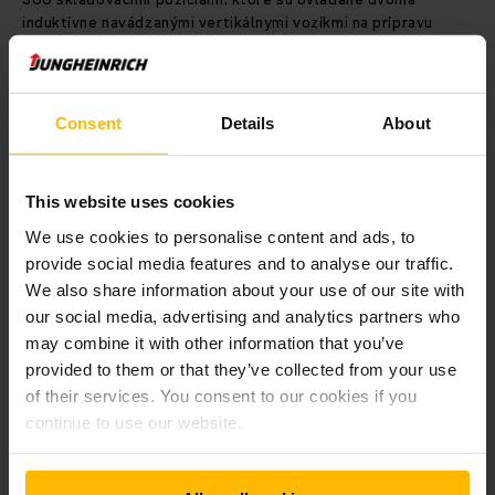
induktívne navádzanými vertikálnymi vozíkmi na prípravu
tovaru Jungheinrich EKS 210.
Regálový systém na ťažké palety so širokou uličkou
Consent
Details
About
poskytuje aj približne 15 000 skladovacích pozícií
obsluhovaných vysokozdvižnými vozíkmi s posuvným
zdvíhacím zariadením. Spolu sa na prepravu v sklade, ktorý je
140 metrov dlhý a 110 metrov široký, používa 20 vozíkov
This website uses cookies
Jungheinrich.
We use cookies to personalise content and ads, to
provide social media features and to analyse our traffic.
Modulárny regálový systém navyše ponúka špeciálne
We also share information about your use of our site with
riešenie na protipožiarnu ochranu, aby nebolo potrebné
our social media, advertising and analytics partners who
používať samočinné hasiace zariadenia.
may combine it with other information that you’ve
provided to them or that they’ve collected from your use
Účinnejšie procesy a kratšie časy
of their services. You consent to our cookies if you
prípravy tovaru
continue to use our website.
Zvýšenie objemu tovaru a celkovej kapacity, ako aj