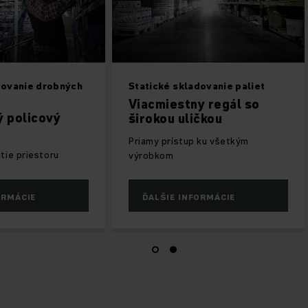
dovanie drobných
Statické skladovanie paliet
Viacmiestny regál so
 policový
širokou uličkou
Priamy prístup ku všetkým
tie priestoru
výrobkom
ORMÁCIE
ĎALŠIE INFORMÁCIE