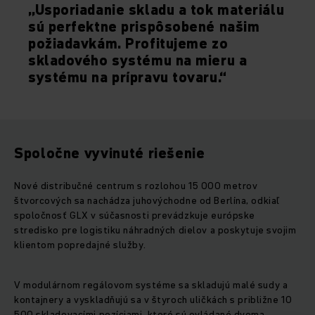
„Usporiadanie skladu a tok materiálu
sú perfektne prispôsobené našim
požiadavkám. Profitujeme zo
skladového systému na mieru a
systému na prípravu tovaru.“
Spoločne vyvinuté riešenie
Nové distribučné centrum s rozlohou 15 000 metrov
štvorcových sa nachádza juhovýchodne od Berlína, odkiaľ
spoločnosť GLX v súčasnosti prevádzkuje európske
stredisko pre logistiku náhradných dielov a poskytuje svojim
klientom popredajné služby.
V modulárnom regálovom systéme sa skladujú malé sudy a
kontajnery a vyskladňujú sa v štyroch uličkách s približne 10
500 skladovacími pozíciami, ktoré sú ovládané dvoma