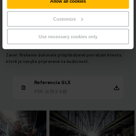
efektívnejšie procesy a kratšie časy prípravy tovaru
Allow all cookies
zabezpečujú, že skupina GLX má všetky predpoklady na ďalší
rast.
Customize
Klient v súčasnosti zvažuje aj pripojenie priamo k systému
Use necessary cookies only
SAP pomocou riešenia Jungheinrich warehouseNavigation.
Záver: Riešenie dokonale prispôsobené potrebám klienta,
ktoré je navyše pripravené na budúcnosť.
Referencia GLX
PDF
(419,3 KB)