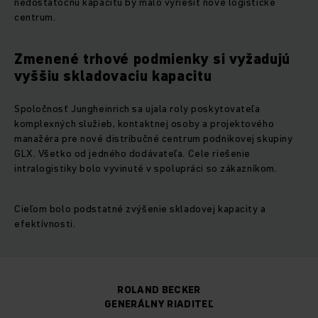
nedostatočnú kapacitu by malo vyriešiť nové logistické
centrum.
Zmenené trhové podmienky si vyžadujú
vyššiu skladovaciu kapacitu
Spoločnosť Jungheinrich sa ujala roly poskytovateľa
komplexných služieb, kontaktnej osoby a projektového
manažéra pre nové distribučné centrum podnikovej skupiny
GLX. Všetko od jedného dodávateľa. Cele riešenie
intralogistiky bolo vyvinuté v spolupráci so zákazníkom.
Cieľom bolo podstatné zvýšenie skladovej kapacity a
efektívnosti.
ROLAND BECKER
GENERÁLNY RIADITEĽ