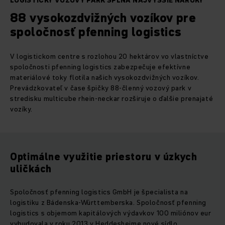
LOGISTICKÝ VOZOVÝ PARK SPĹŇA NAJVYŠŠIE NÁROKY
88 vysokozdvižných vozíkov pre
spoločnosť pfenning logistics
V logistickom centre s rozlohou 20 hektárov vo vlastníctve
spoločnosti pfenning logistics zabezpečuje efektívne
materiálové toky flotila našich vysokozdvižných vozíkov.
Prevádzkovateľ v čase špičky 88-členný vozový park v
stredisku multicube rhein-neckar rozširuje o ďalšie prenajaté
vozíky.
Optimálne využitie priestoru v úzkych
uličkách
Spoločnosť pfenning logistics GmbH je špecialista na
logistiku z Bádenska-Württemberska. Spoločnosť pfenning
logistics s objemom kapitálových výdavkov 100 miliónov eur
vybudovala v roku 2013 v Heddesheime nové sídlo