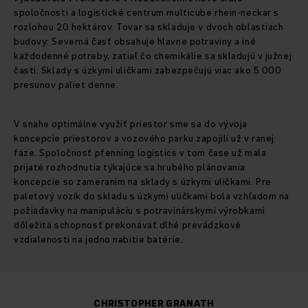
spoločnosti a logistické centrum multicube rhein-neckar s
rozlohou 20 hektárov. Tovar sa skladuje v dvoch oblastiach
budovy: Severná časť obsahuje hlavne potraviny a iné
každodenné potreby, zatiaľ čo chemikálie sa skladujú v južnej
časti. Sklady s úzkymi uličkami zabezpečujú viac ako 5 000
presunov paliet denne.
V snahe optimálne využiť priestor sme sa do vývoja
koncepcie priestorov a vozového parku zapojili už v ranej
fáze. Spoločnosť pfenning logistics v tom čase už mala
prijaté rozhodnutia týkajúce sa hrubého plánovania
koncepcie so zameraním na sklady s úzkymi uličkami. Pre
paletový vozík do skladu s úzkymi uličkami bola vzhľadom na
požiadavky na manipuláciu s potravinárskymi výrobkami
dôležitá schopnosť prekonávať dlhé prevádzkové
vzdialenosti na jedno nabitie batérie.
CHRISTOPHER GRANATH