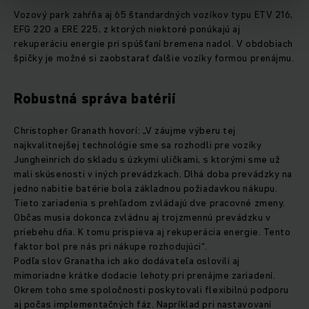
Vozový park zahŕňa aj 65 štandardných vozíkov typu ETV 216,
EFG 220 a ERE 225, z ktorých niektoré ponúkajú aj
rekuperáciu energie pri spúšťaní bremena nadol. V obdobiach
špičky je možné si zaobstarať ďalšie vozíky formou prenájmu.
Robustná správa batérií
Christopher Granath hovorí: „V záujme výberu tej
najkvalitnejšej technológie sme sa rozhodli pre vozíky
Jungheinrich do skladu s úzkymi uličkami, s ktorými sme už
mali skúsenosti v iných prevádzkach. Dlhá doba prevádzky na
jedno nabitie batérie bola základnou požiadavkou nákupu.
Tieto zariadenia s prehľadom zvládajú dve pracovné zmeny.
Občas musia dokonca zvládnu aj trojzmennú prevádzku v
priebehu dňa. K tomu prispieva aj rekuperácia energie. Tento
faktor bol pre nás pri nákupe rozhodujúci“.
Podľa slov Granatha ich ako dodávateľa oslovili aj
mimoriadne krátke dodacie lehoty pri prenájme zariadení.
Okrem toho sme spoločnosti poskytovali flexibilnú podporu
aj počas implementačných fáz. Napríklad pri nastavovaní