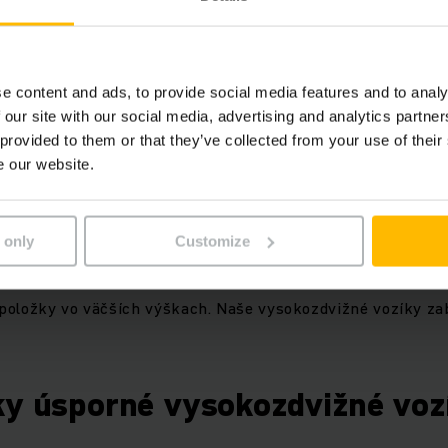
koncepcia s optimálnym využi
e content and ads, to provide social media features and to analy
 our site with our social media, advertising and analytics partn
 provided to them or that they’ve collected from your use of their
e our website.
ladov porazila konkurenciu. Vyznačuje sa optimálnym využit
i trasami. V našom sklade s úzkymi uličkami je všetko nav
 only
Customize
ky medzi našimi paletovými regálmi typu B v sklade s úzkym
 priestoru. Naše paletové regály optimalizujú využitie prie
položky vo väčších výškach. Naše vysokozdvižné vozíky za
ky úsporné vysokozdvižné voz