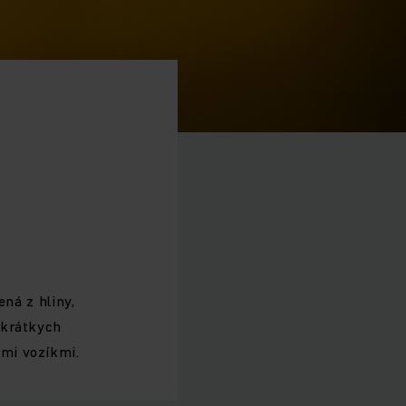
ená z hliny,
 krátkych
ými vozíkmi.