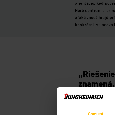
orientáciu, keď pove
Herb centrum z príro
efektívnosť hrajú p
konkrétni, skladová 
„Riešenie
znamená, 
logistick
udržateľn
Consent