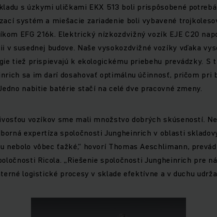
skladu s úzkymi uličkami EKX 513 boli prispôsobené potreb
ezací systém a miešacie zariadenie boli vybavené trojkoles
kom EFG 216k. Elektrický nízkozdvižný vozík EJE C20 na
cii v susednej budove. Naše vysokozdvižné vozíky vďaka v
gie tiež prispievajú k ekologickému priebehu prevádzky. S 
nrich sa im darí dosahovať optimálnu účinnosť, pričom pri
 Jedno nabitie batérie stačí na celé dve pracovné zmeny.
hlivosťou vozíkov sme mali množstvo dobrých skúseností. Ne
orná expertíza spoločnosti Jungheinrich v oblasti skladový
iu nebolo vôbec ťažké,“ hovorí Thomas Aeschlimann, prevádz
poločnosti Ricola. „Riešenie spoločnosti Jungheinrich pre 
nterné logistické procesy v sklade efektívne a v duchu udrža