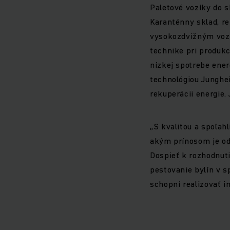
Paletové vozíky do 
Karanténny sklad, r
vysokozdvižným vozí
technike pri produk
nízkej spotrebe ener
technológiou Junghei
rekuperácii energie.
„S kvalitou a spoľa
akým prínosom je odb
Dospieť k rozhodnut
pestovanie bylín v s
schopní realizovať i