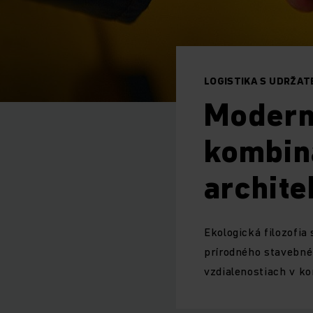
LOGISTIKA S UDRŽA
Moderný
kombiná
archite
Ekologická filozofia 
prírodného stavebné
vzdialenostiach v k