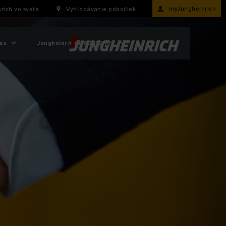
myJungheinrich
rich vo svete
Vyhľadávanie pobočiek
ás
Jungheinrich PROFISHOP