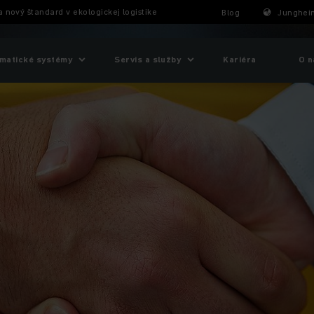
a nový štandard v ekologickej logistike
Blog
Junghein
matické systémy
Servis a služby
Kariéra
O n