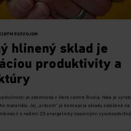
TEĽNÝM ROZVOJOM
 hlinený sklad je
ciou produktivity a
ktúry
spoločnosti je zakotvená v Herb centre Ricola. Hala je vyrob
ho materiálu. Jej „srdcom“ je koncepcia skladu založená na
ombinácii s našimi 23 energeticky úspornými vysokozdvižn