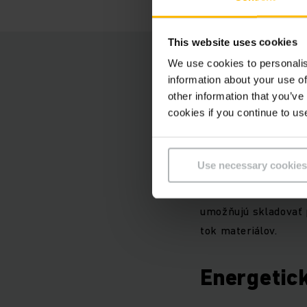
This website uses cookies
Skladová 
We use cookies to personalis
information about your use of
priestoru
other information that you’ve
cookies if you continue to us
Koncepcia našich sk
krátkymi prepravným
Use necessary cookies
šírku pracovnej ulič
vyžaduje len minimum
umožňujú skladovať 
tok materiálov.
Energetic