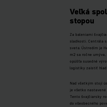
Veľká spo
stopou
Za baleniami švajčia
sladkosti. Centrála 
sveta. Ústredím je H
m2 sa ročne umýva, s
opúšťa susedné výro
logistiky zaistiť hla
Nad všetkým stojí ús
je všetko nastavené 
Tento švajčiarsky ro
do všeobecného pove