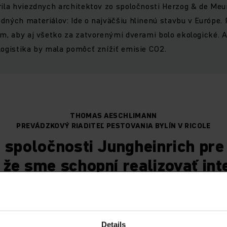
rila hviezdnych architektov zo spoločnosti Herzog & de Meur
dných materiálov: Ide o najväčšiu hlinenú stavbu v Európe. 
rím, aby aj všetko za zatvorenými dverami bolo ekologické.
logistika by mala pomôcť znížiť emisie CO2.
THOMAS AESCHLIMANN
PREVÁDZKOVÝ RIADITEĽ PESTOVANIA BYLÍN V RICOLE
 spoločnosti Jungheinrich pre
že sme schopní realizovať int
é procesy v sklade efektívne a
ého rozvoja.“
Details