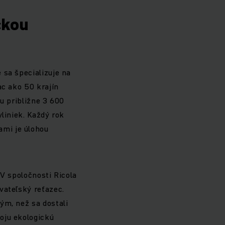
ckou
 sa špecializuje na
ac ako 50 krajín
u približne 3 600
liniek. Každý rok
ami je úlohou
 V spoločnosti Ricola
vateľský reťazec.
ým, než sa dostali
oju ekologickú