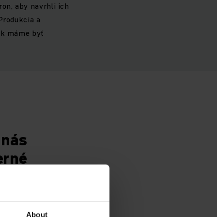
on, aby navrhli ich
Produkcia a
 Ak máme byť
 nás
erné
 v duchu
About