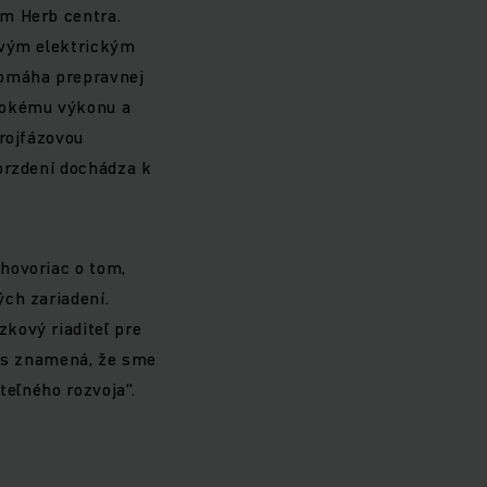
ám Herb centra.
ovým elektrickým
pomáha prepravnej
ysokému výkonu a
trojfázovou
 brzdení dochádza k
hovoriac o tom,
ch zariadení.
kový riaditeľ pre
nás znamená, že sme
teľného rozvoja“.