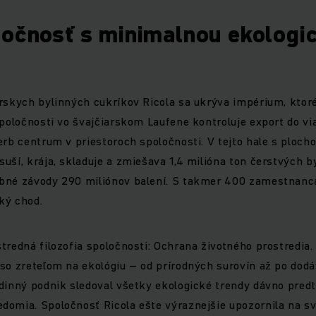
ločnosť s minimalnou ekologi
rskych bylinných cukríkov Ricola sa ukrýva impérium, ktoré
spoločnosti vo švajčiarskom Laufene kontroluje export do vi
erb centrum v priestoroch spoločnosti. V tejto hale s plocho
uší, krája, skladuje a zmiešava 1,4 milióna ton čerstvých by
bné závody 290 miliónov balení. S takmer 400 zamestnanc
dký chod.
tredná filozofia spoločnosti: Ochrana životného prostredia.
so zreteľom na ekológiu – od prírodných surovín až po dodá
dinný podnik sledoval všetky ekologické trendy dávno predt
domia. Spoločnosť Ricola ešte výraznejšie upozornila na sv