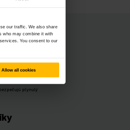
tím
se our traffic. We also share
ers who may combine it with
 services. You consent to our
ím priestoru a
rhnuté v líniách. Na
Allow all cookies
i uličkami sa
storu, keďže
bezpečujú plynulý
íky