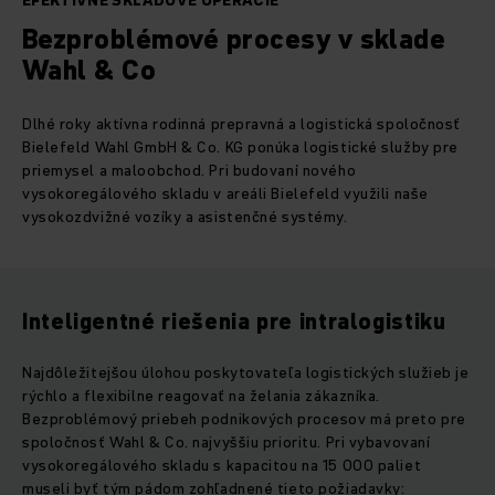
EFEKTÍVNE SKLADOVÉ OPERÁCIE
Bezproblémové procesy v sklade
Wahl & Co
Dlhé roky aktívna rodinná prepravná a logistická spoločnosť
Bielefeld Wahl GmbH & Co. KG ponúka logistické služby pre
priemysel a maloobchod. Pri budovaní nového
vysokoregálového skladu v areáli Bielefeld využili naše
vysokozdvižné vozíky a asistenčné systémy.
Inteligentné riešenia pre intralogistiku
Najdôležitejšou úlohou poskytovateľa logistických služieb je
rýchlo a flexibilne reagovať na želania zákazníka.
Bezproblémový priebeh podnikových procesov má preto pre
spoločnosť Wahl & Co. najvyššiu prioritu. Pri vybavovaní
vysokoregálového skladu s kapacitou na 15 000 paliet
museli byť tým pádom zohľadnené tieto požiadavky: