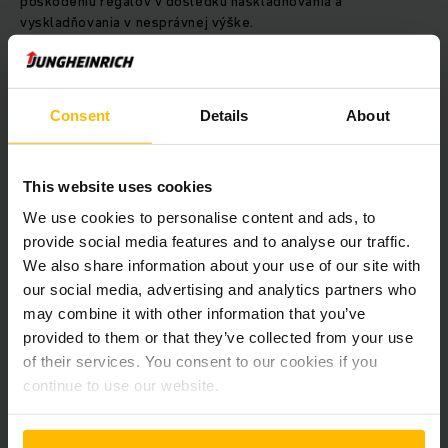
poškodeniu regálov v dôsledku naskladňovania a
vyskladňovania v nesprávnej výške.
Súčasťou dodávky sú aj dva vysokozdvižné vozíky EKX 515,
ktoré dosahujú vysokú rýchlosť jazdy. Sú vybavené
Consent
Details
About
asistenčným systémom warehouseNAVIGATION a
prostredníctvom logistického rozhrania zo systému WMS
prijímajú objednávku do ovládacích prvkov vysokozdvižného
vozíka. Na naskladnenie a vyskladnenie tovaru vodičovi stačí
This website uses cookies
pridať plyn, keďže vysokozdvižný vozík už pozná správnu
We use cookies to personalise content and ads, to
trasu. Tým sa šetrí čas a zvyšuje efektivita. Okrem toho sa
provide social media features and to analyse our traffic.
dokončená objednávka cez logistické rozhranie automaticky
We also share information about your use of our site with
prenesie späť do systému WMS. Skenovanie na cieľovom
mieste viac nie je potrebné a sklad s úzkymi uličkami je
our social media, advertising and analytics partners who
možné implementovať bez štítkov.
may combine it with other information that you’ve
provided to them or that they’ve collected from your use
of their services. You consent to our cookies if you
Optimálna podpora skladových procesov
continue to use our website.
Jörn Wahl-Schwentker, generálny riaditeľ spoločnosti Wahl &
Co, bol ohromený skladovou technikou pre vysoké regály: