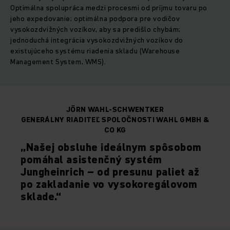
Optimálna spolupráca medzi procesmi od príjmu tovaru po
jeho expedovanie; optimálna podpora pre vodičov
vysokozdvižných vozíkov, aby sa predišlo chybám;
jednoduchá integrácia vysokozdvižných vozíkov do
existujúceho systému riadenia skladu (Warehouse
Management System, WMS).
JÖRN WAHL-SCHWENTKER
GENERÁLNY RIADITEĽ SPOLOČNOSTI WAHL GMBH &
CO KG
„Našej obsluhe ideálnym spôsobom
pomáhal asistenčný systém
Jungheinrich – od presunu paliet až
po zakladanie vo vysokoregálovom
sklade.“