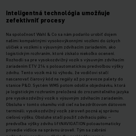
Inteligentná technológia umožňuje
zefektívniť procesy
Na spoločnosť Wahl & Co sa nám podarilo urobiť dojem
našimi kompaktnými vysokovýkonnými vozíkmi do úzkych
uličiek a vozíkmi s výsuvným zdvíhacím zariadením, ako
logistickým rozhraním, ktoré získalo niekoľko ocenení.
Rozhodli sa pre vysokozdvižný vozík s výsuvným zdvíhacím
zariadením ETV 214 s poloautomatickou predvoľbou výšky
zdvihu. Tento vozík má tú výhodu, že vodičovi stačí
nascanovať čiarový kód na regály až po prevoze palety do
stanice P&D. Systém WMS potom odošle objednávku, ktorá
je logistickým rozhraním preložená do zrozumiteľného jazyka
pre vysokozdvižný vozík s výsuvným zdvíhacím zariadením.
Obsluha v tomto okamihu vidí cieľ na bezdrôtovom dátovom
termináli; vysokozdvižný vozík zároveň pozná aj správnu
cieľovú výšku. Obsluhe stačí použiť zdvíhaciu páku –
predvoľba výšky zdvihu liftNAVIGATION poloautomaticky
privedie vidlice na správnu úroveň. Tým sa zabráni