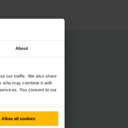
About
ravu v oblasti
ovať zberné nádoby
se our traffic. We also share
ers who may combine it with
 services. You consent to our
je optimalizované
upnosťou 98 percent
 postupy.
Allow all cookies