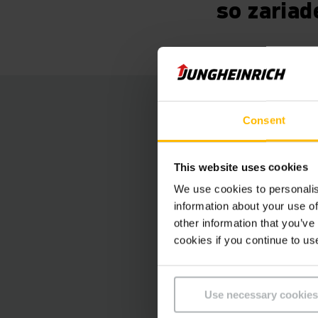
so zariad
Bezobsluž
Consent
Laserom navádzané b
This website uses cookies
váženia korenín už n
We use cookies to personalis
pod fľašové a dávko
information about your use of
other information that you’ve
Výhody bezobslužných
cookies if you continue to us
trasy, ako aj prakti
ponúkajú vysokú spo
Use necessary cookies