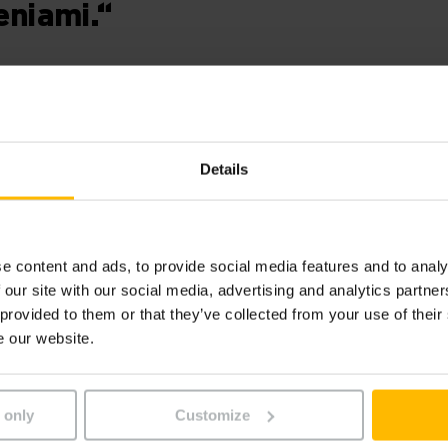
eniami.“
né vozíky
Details
ezobslužné vozíky u výrobcu korenín AVO zabezpečujú prep
iekoľko rokov. Ich úlohou je s vysokou presnosťou umiestň
e content and ads, to provide social media features and to analy
vacie systémy.
 our site with our social media, advertising and analytics partn
 provided to them or that they’ve collected from your use of their
 vozíkov spočívajú v laserovej navigácii, ktorá zabezpeču
e our website.
cky úplnú elimináciu škôd vznikajúcich pri preprave. S dost
ľahlivosť, minimálne personálne náklady a štandardizované
 only
Customize