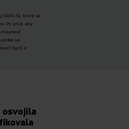
 (AGV-S), ktoré sa
v. Po prvé, aby
 schopnosť
ustále sa
ostí šarží s
 osvojila
fikovala