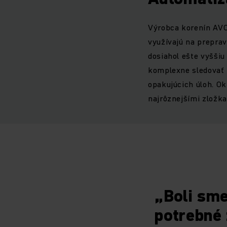
Výrobca korenín AVO
využívajú na preprav
dosiahol ešte vyššiu
komplexne sledovať r
opakujúcich úloh. Ok
najrôznejšími zložk
„Boli sme
potrebné 