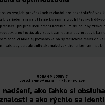
 sa vo svojich prevádzkach rozhodol pre bezobslužné vozíky
u k zariadeniam na váženie korenín z troch hlavných dôvodo
 presnosť pri produkcií zmesí korenín. Po druhé, aby získal
ecepty, a po tretie, aby zbavil zamestnancov pracoviska ne
rem toho vznikla aj požiadavka na spracúvanie menších veľk
ami tak, aby sa zabránilo akémukoľvek druhu kontaminácie.
GORAN MILOSEVIC
PREVÁDZKOVÝ RIADITEĽ ZÁVODOV AVO
 nadšení, ako ľahko si obsluha
znalosti a ako rýchlo sa identi