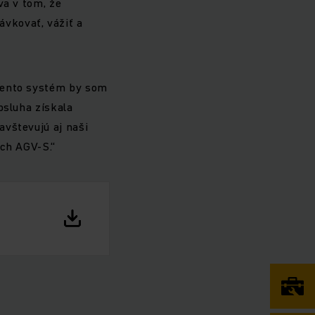
va v tom, že
vkovať, vážiť a
„Tento systém by som
bsluha získala
avštevujú aj naši
ich AGV-S.“