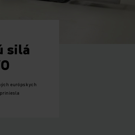
 silá
VO
dných európskych
priniesla