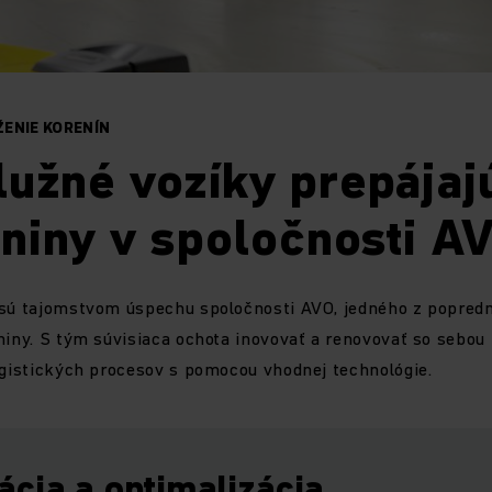
ENIE KORENÍN
užné vozíky prepájajú
niny v spoločnosti A
 sú tajomstvom úspechu spoločnosti AVO, jedného z popre
niny. S tým súvisiaca ochota inovovať a renovovať so sebou 
ogistických procesov s pomocou vhodnej technológie.
cia a optimalizácia