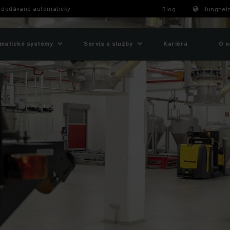
 dodávané automaticky
Blog
Junghein
matické systémy
Servis a služby
Kariéra
O n