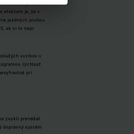
fraštruktúry, vďaka
m efektom je, že v
nie jazdných pruhov,
, ak si to napr.
bslužých vozíkov v
logramov, rýchlosť
 nevyhnutná pri
me zvykli prenášať
ný dopravný systém