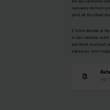
bol tou správnou voľ
namiesto ôsmich sur
plniť až štyridsať dr
Z tohto dôvodu je G
si bez váhania zvoli
potrebné zručnosti a
zákazníci, ktorí maj
Refe
PDF