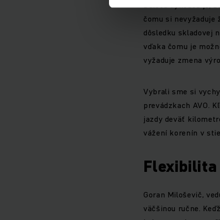
Ďalšou výhodou je, 
čomu si nevyžaduje ž
dôsledku skladovej n
vďaka čomu je možné 
vyžaduje zmena výro
Vybrali sme si vych
prevádzkach AVO. Kľú
jazdy deväť kilometr
vážení korenín v sti
Flexibilit
Goran Miloševič, ved
väčšinou ručne. Keď