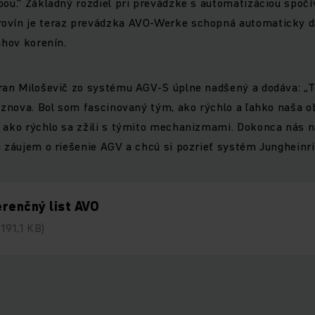
bou.“ Základný rozdiel pri prevádzke s automatizáciou spočí
ovín je teraz prevádzka AVO-Werke schopná automaticky dá
uhov korenín.
oran Miloševič zo systému AGV-S úplne nadšený a dodáva: 
l znova. Bol som fascinovaný tým, ako rýchlo a ľahko naša o
 ako rýchlo sa zžili s týmito mechanizmami. Dokonca nás n
ú záujem o riešenie AGV a chcú si pozrieť systém Jungheinr
renčný list AVO
(191,1 KB)