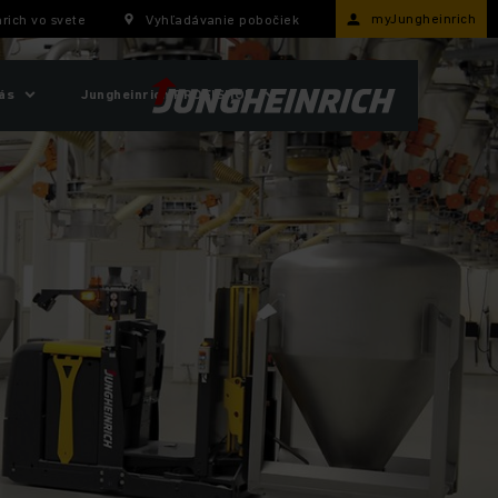
myJungheinrich
rich vo svete
Vyhľadávanie pobočiek
ás
Jungheinrich PROFISHOP