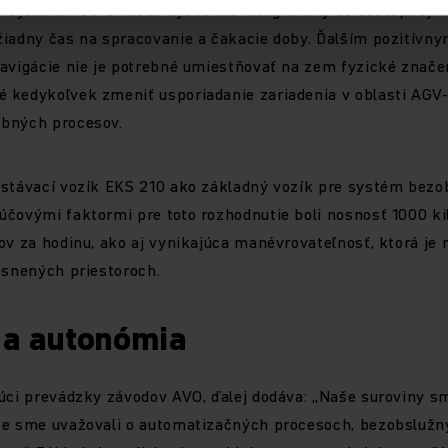
že systém AGV-S môže byť ľahko integrovaný do dostupnej in
iadny čas na spracovanie a čakacie doby. Ďalším pozitívny
avigácie nie je potrebné umiestňovať na zem fyzické znače
kedykoľvek zmeniť usporiadanie zariadenia v oblasti AGV-S
bných procesov.
ystávací vozík EKS 210 ako základný vozík pre systém bezo
čovými faktormi pre toto rozhodnutie boli nosnosť 1000 ki
ov za hodinu, ako aj vynikajúca manévrovateľnosť, ktorá je
esnených priestoroch.
a a autonómia
úci prevádzky závodov AVO, ďalej dodáva: „Naše suroviny s
že sme uvažovali o automatizačných procesoch, bezobsluž