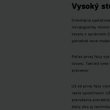
Vysoký st
Orientácia spoločnos
intralogistiky mimor
tovaru v správnom č
potrebné nové moder
Počas prvej fázy výs
tovaru. Taktiež sme 
procesov.
Už od prvej fázy vý
raste spoločnosti. U
prerušenia prevádzky
diely, ako aj techni