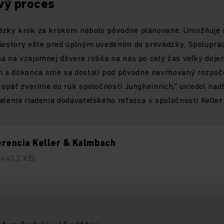
vý proces
dzky krok za krokom nebolo pôvodne plánované. Umožňuje
riestory ešte pred úplným uvedením do prevádzky. Spoluprá
á na vzájomnej dôvere robila na nás po celý čas veľký doje
a dokonca sme sa dostali pod pôvodne navrhovaný rozpoče
i opäť zveríme do rúk spoločnosti Jungheinrich,“ uviedol na
elenia riadenia dodávateľského reťazca v spoločnosti Kelle
rencia Keller & Kalmbach
(441,2 KB)