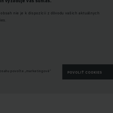
h vyžaduje váš súhlas.
 obsah nie je k dispozícii z dôvodu vašich aktuálnych
ies.
obsahu povoľte „marketingové“
POVOLIŤ COOKIES