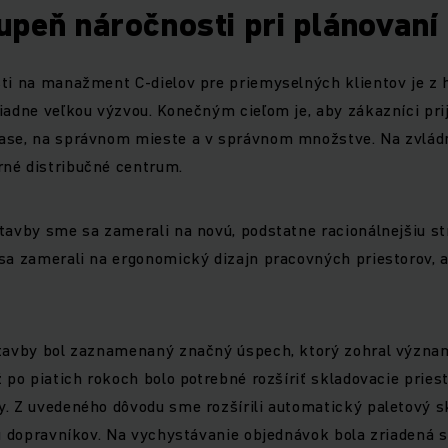
upeň náročnosti pri plánovaní
ti na manažment C-dielov pre priemyselných klientov je z 
iadne veľkou výzvou. Konečným cieľom je, aby zákazníci pri
ase, na správnom mieste a v správnom množstve. Na zvládnu
né distribučné centrum.
tavby sme sa zamerali na novú, podstatne racionálnejšiu st
sa zamerali na ergonomický dizajn pracovných priestorov, a
stavby bol zaznamenaný značný úspech, ktorý zohral význa
ž po piatich rokoch bolo potrebné rozšíriť skladovacie pries
. Z uvedeného dôvodu sme rozšírili automatický paletový s
ku dopravníkov. Na vychystávanie objednávok bola zriadená 