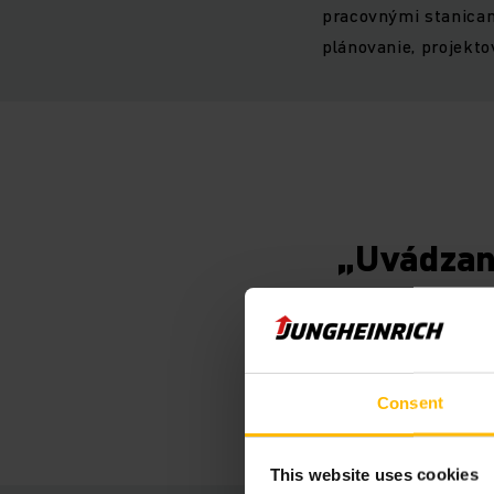
pracovnými stanicam
plánovanie, projekto
„Uvádzan
pôvodne 
využívať 
uvedením
Consent
This website uses cookies