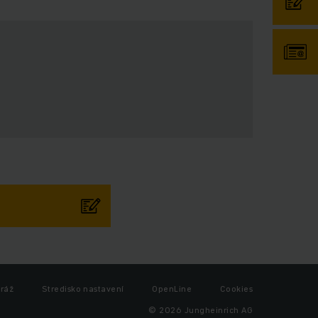
iráž
Stredisko nastavení
OpenLine
Cookies
© 2026 Jungheinrich AG