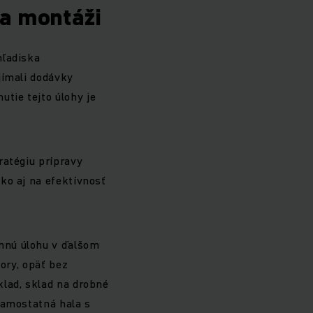
 a montáži
hľadiska
jímali dodávky
tie tejto úlohy je
ratégiu prípravy
ko aj na efektívnosť
mnú úlohu v ďalšom
tory, opäť bez
klad, sklad na drobné
samostatná hala s