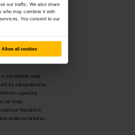
se our traffic. We also share
itím
ers who may combine it with
 services. You consent to our
ré sa vďaka
ie nielen týchto
 sa dosahuje
Allow all cookies
k a začiatkom roka
oveň sa zdvojnásobila
Softvér vypočíta
ou sa majú
zpečuje flexibilnú
kou dodacou lehotou.