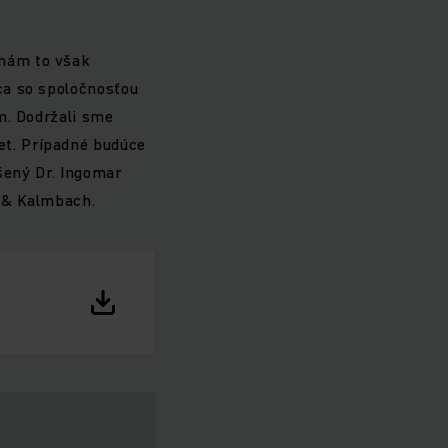
 nám to však
ca so spoločnosťou
m. Dodržali sme
t. Prípadné budúce
dšený Dr. Ingomar
r & Kalmbach.