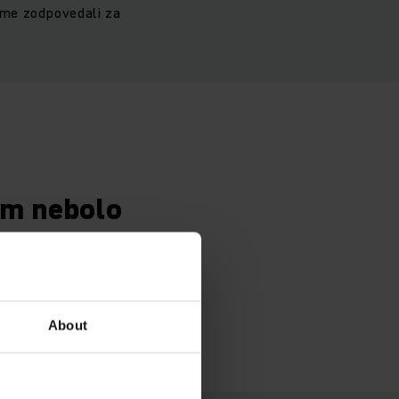
sme zodpovedali za
om nebolo
však
 úplným
About