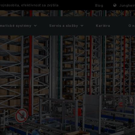
ojnásobila, efektívnosť sa zvýšila
Blog
Junghein
matické systémy
Servis a služby
Kariéra
O n