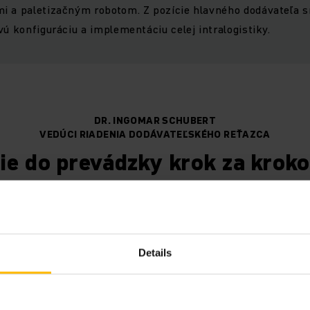
i a paletizačným robotom. Z pozície hlavného dodávateľa 
vú konfiguráciu a implementáciu celej intralogistiky.
DR. INGOMAR SCHUBERT
VEDÚCI RIADENIA DODÁVATEĽSKÉHO REŤAZCA
ie do prevádzky krok za krok
plánované. Umožňuje nám to 
skladové priestory ešte pred
 do prevádzky.“
Details