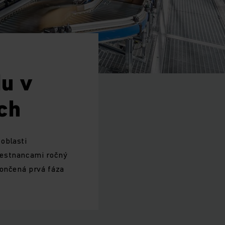
du v
ch
oblasti
mestnancami ročný
končená prvá fáza