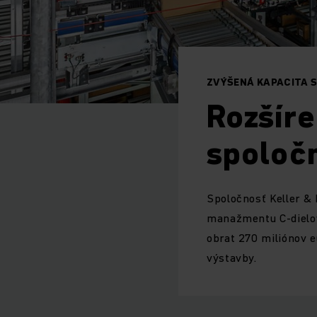
ZVÝŠENÁ KAPACITA 
Rozšíre
spoločn
Spoločnosť Keller &
manažmentu C-dielov
obrat 270 miliónov e
výstavby.