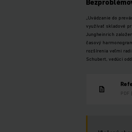
Bezproblémo
„Uvádzanie do prevá
využívať skladové p
Jungheinrich založen
časový harmonogram 
rozšírenia veľmi rad
Schubert, vedúci odd
Refe
PDF