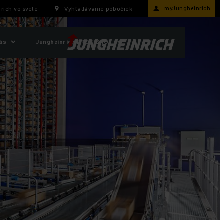
myJungheinrich
rich vo svete
Vyhľadávanie pobočiek
ás
Jungheinrich PROFISHOP