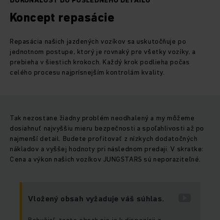
DOKONALOSŤ DO POSLEDNÉHO DETAILU
Koncept repasácie
Repasácia našich jazdených vozíkov sa uskutočňuje po
jednotnom postupe, ktorý je rovnaký pre všetky vozíky, a
prebieha v šiestich krokoch. Každý krok podlieha počas
celého procesu najprísnejším kontrolám kvality.
Tak nezostane žiadny problém neodhalený a my môžeme
dosiahnuť najvyššiu mieru bezpečnosti a spoľahlivosti až po
najmenší detail. Budete profitovať z nízkych dodatočných
nákladov a vyššej hodnoty pri následnom predaji. V skratke:
Cena a výkon našich vozíkov JUNGSTARS sú neporaziteľné.
Vložený obsah vyžaduje váš súhlas.