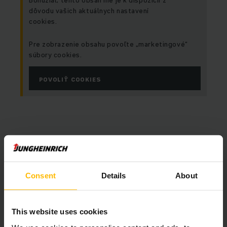
Bohužiaľ, tento obsah nie je k dispozícii z
dôvodu vašich aktuálnych nastavení
cookies.
Pre zobrazenie obsahu povoľte „marketingové“
súbory cookies.
POVOLIŤ COOKIES
Consent
Details
About
This website uses cookies