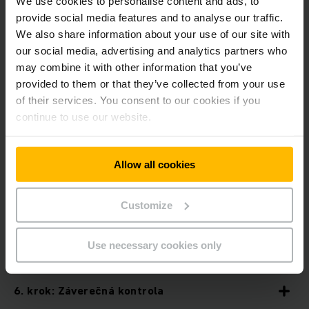
We use cookies to personalise content and ads, to
provide social media features and to analyse our traffic.
We also share information about your use of our site with
our social media, advertising and analytics partners who
1. krok: Vstupná kontrola
may combine it with other information that you’ve
provided to them or that they’ve collected from your use
2. krok: Demontáž
of their services. You consent to our cookies if you
continue to use our website.
3. krok: Repasácia komponentov
Allow all cookies
4. krok: Úprava povrchu
Customize
5. krok: Opätovná montáž
Use necessary cookies only
6. krok: Záverečná kontrola