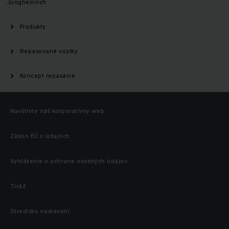
Jungheinrich
Produkty
Repasované vozíky
Koncept repasácie
Navštívte náš korporatívny web
Zákon EÚ o údajoch
Vyhlásenie o ochrane osobných údajov
Tiráž
Stredisko nastavení