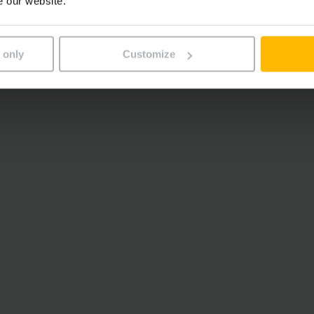
e our website.
 only
Customize