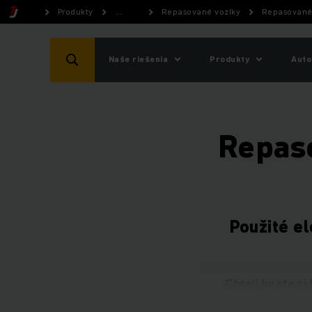
Produkty
...
Repasované vozíky
Repasované 
Naše riešenia
Produkty
Auto
Repas
Použité e
Chceli by ste s
sortiment elektri