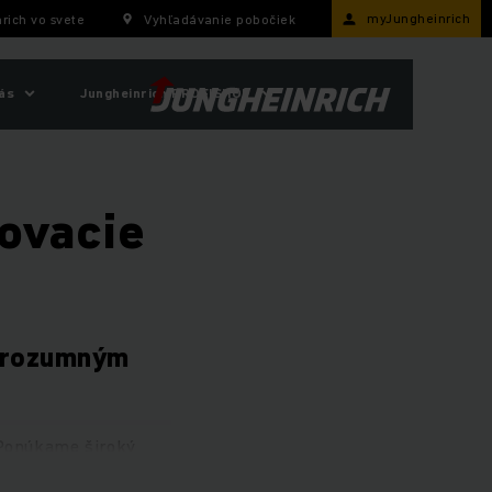
myJungheinrich
rich vo svete
Vyhľadávanie pobočiek
ás
Jungheinrich PROFISHOP
ovacie
e rozumným
 Ponúkame široký
 stavu ako nové
a