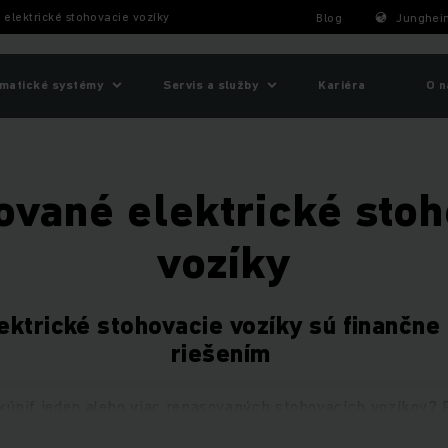
elektrické stohovacie vozíky
Blog
Junghein
matické systémy
Servis a služby
Kariéra
O n
ované elektrické stoh
vozíky
lektrické stohovacie vozíky sú finančn
riešením
i kúpiť jeden alebo viac repasovaných stohovacích vozíkov?
ckých stohovacích vozíkov, ktoré boli
zrekonštruované do