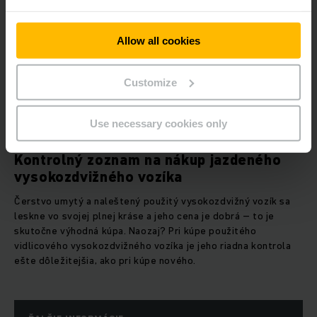
Allow all cookies
Customize
Use necessary cookies only
S TÝMITO TIPMI BUDE ÚSPECH ZARUČENÝ
Kontrolný zoznam na nákup jazdeného
vysokozdvižného vozíka
Čerstvo umytý a naleštený použitý vysokozdvižný vozík sa
leskne vo svojej plnej kráse a jeho cena je dobrá – to je
skutočne výhodná kúpa. Naozaj? Pri kúpe použitého
vidlicového vysokozdvižného vozíka je jeho riadna kontrola
ešte dôležitejšia, ako pri kúpe nového.