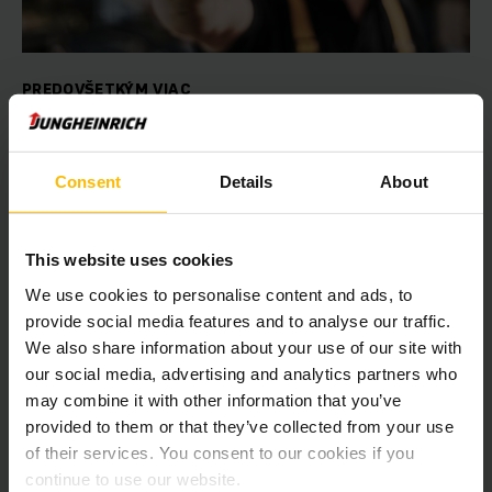
PREDOVŠETKÝM VIAC
Záruka
Vďaka jedinečnej priemyselnej repasácii v jednom z
Consent
Details
About
najmodernejších závodov v Európe patria naše vynovené
vozíky nielen k najlepším jazdeným vozíkom, ale aj k vozíkom,
ktoré sú „skoro ako nové“, s najlepším pomerom ceny a
výkonu v odvetví.
This website uses cookies
We use cookies to personalise content and ads, to
provide social media features and to analyse our traffic.
ĎALŠIE INFORMÁCIE
We also share information about your use of our site with
our social media, advertising and analytics partners who
may combine it with other information that you’ve
provided to them or that they’ve collected from your use
of their services. You consent to our cookies if you
continue to use our website.