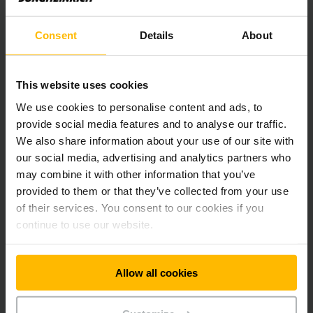
Nové logistické priestory, ktorých otvorenie je naplánované
na začiatok roka 2025, budú zahŕňať celý rad zariadení
Consent
Details
About
Jungheinrich, ako napríklad vysokoúrovňový regálový sklad
obsluhovaný tromi automatizovanými vozíkmi s veľmi úzkymi
uličkami typu EKX 516ka, automatizovaný sklad drobných
súčiastok - miniload, a množstvo rozličných typov
This website uses cookies
paletových dopravníkov. Vybuduje sa rovnako aj vyrovnávací
We use cookies to personalise content and ads, to
sklad, v ktorom sa pracovné stanice zásobujú podľa princípu
provide social media features and to analyse our traffic.
G2P (tovar k operátorovi). Spojenie s výrobným priestorom je
tiež automatizované prostredníctvom mobilných robotov
We also share information about your use of our site with
typu EKS 215a. Okrem toho bude celé riešenie riadené
our social media, advertising and analytics partners who
systémom Warehouse Control System spoločnosti
may combine it with other information that you’ve
Jungheinrich.
provided to them or that they’ve collected from your use
of their services. You consent to our cookies if you
"Sme hrdí na to, že môžeme spoločnosti Sartorius Stedim
continue to use our website.
Biotech ponúknuť kompletné logistické riešenie
zodpovedajúce jej ambíciám. Zásobovanie výrobnej linky,
najmä vo farmaceutickom priemysle, je veľkou výzvou na
Allow all cookies
zabezpečenie kvality, preto je dôležité zaviesť spoľahlivé,
škálovateľné a flexibilné automatizované riešenie," uvádza
Sylvia Monteagudo, manažérka pre predaj a rozvoj podnikania