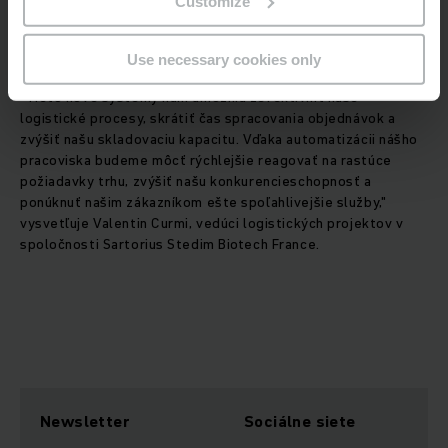
Customize
v oblasti automatizovaných systémov spoločnosti
Jungheinrich France.
Use necessary cookies only
"Tieto nové systémy nám umožnia zefektívniť naše
logistické procesy, skrátiť čas spracovania objednávok a
zvýšiť našu skladovaciu kapacitu. Vďaka automatizácii nášho
pracoviska budeme môcť rýchlejšie reagovať na rastúce
požiadavky trhu, zvýšiť našu konkurencieschopnosť a
ponúknuť našim zákazníkom ešte spoľahlivejšie služby,"
vysvetľuje Valentin Curmi, vedúci logistických projektov v
spoločnosti Sartorius Stedim Biotech France.
Newsletter
Sociálne siete