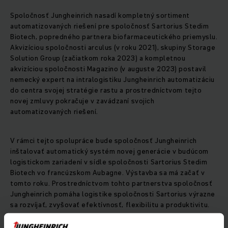
Spoločnosť Jungheinrich nasadí kompletný sortiment
automatizovaných riešení pre spoločnosť Sartorius Stedim
Biotech, popredného partnera biofarmaceutického priemyslu.
Akvizíciou spoločnosti arculus (v roku 2021), skupiny Storage
Solution Group (začiatkom roka 2023) a kompletnou
akvizíciou spoločnosti Magazino (v auguste 2023) postavil
nemecký expert na intralogistiku Jungheinrich automatizáciu
do centra svojej stratégie rastu a prostredníctvom tejto
novej zmluvy pokračuje v zavádzaní svojich
automatizovaných riešení.
V rámci tejto spolupráce bude spoločnosť Jungheinrich
inštalovať automatický systém novej generácie v budúcom
logistickom zariadení v sídle spoločnosti Sartorius Stedim
Biotech vo francúzskom Aubagne. Výstavba sa má začať v
tomto roku. Prostredníctvom tohto partnerstva spoločnosť
Jungheinrich pomáha logistike spoločnosti Sartorius výrazne
sa rozvíjať, zvyšovať efektívnosť, flexibilitu a produktivitu.