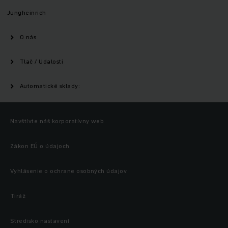
Jungheinrich
O nás
Tlač / Udalosti
Automatické sklady:
Navštívte náš korporatívny web
Zákon EÚ o údajoch
Vyhlásenie o ochrane osobných údajov
Tiráž
Stredisko nastavení