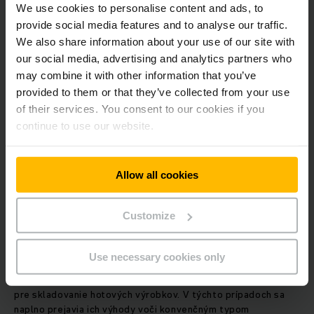
detekciu prekážok, minimalizujú riziko nehôd a zranení
We use cookies to personalise content and ads, to
zamestnancov. Poskytujú tiež presný prehľad o pohybe
provide social media features and to analyse our traffic.
tovaru a zaznamenaných udalostiach, čo umožňuje riešiť v
We also share information about your use of our site with
skladoch potenciálne problémy.
our social media, advertising and analytics partners who
may combine it with other information that you’ve
Kedy sa oplatí investovať do
provided to them or that they’ve collected from your use
automatických skladov
of their services. You consent to our cookies if you
continue to use our website.
Pred investíciou do automatických skladov je potrebné
zvážiť, či sú pre tento druh skladov vytvorené vhodné
podmienky, ako je napríklad možnosť stavby do výšky cez 25
Allow all cookies
metrov, stabilné zloženie nosičov nákladu, definovateľné
materiálové toky a zmenovosť operatívy.
Customize
Automatické sklady si nájdu uplatnenie tam, kde sa vyžaduje
Use necessary cookies only
trojzmenná, prípadne nepretržitá prevádzka. Sú vhodné pre
výrobný segment ako sklady vstupných surovín, či naopak
pre skladovanie hotových výrobkov. V týchto prípadoch sa
naplno prejavia ich výhody voči konvenčným typom