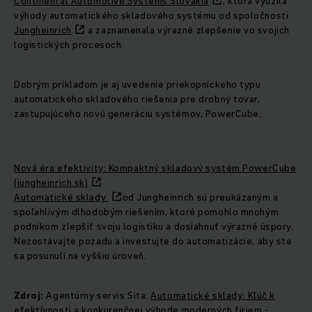
Continental Automotive Systems Slovakia
, ktorá využila
výhody automatického skladového systému od spoločnosti
Jungheinrich
a zaznamenala výrazné zlepšenie vo svojich
logistických procesoch.
Dobrým príkladom je aj uvedenie priekopníckeho typu
automatického skladového riešenia pre drobný tovar,
zastupujúceho novú generáciu systémov, PowerCube.
Nová éra efektivity: Kompaktný skladový systém PowerCube
(jungheinrich.sk)
Automatické sklady
od Jungheinrich sú preukázaným a
spoľahlivým dlhodobým riešením, ktoré pomohlo mnohým
podnikom zlepšiť svoju logistiku a dosiahnuť výrazné úspory.
Nezostávajte pozadu a investujte do automatizácie, aby ste
sa posunuli na vyššiu úroveň.
Zdroj:
Agentúrny servis Sita:
Automatické sklady: Kľúč k
efektívnosti a konkurenčnej výhode moderných firiem -