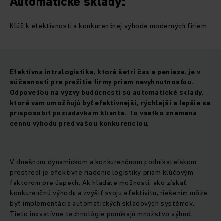
Automatické sklady:
Kľúč k efektívnosti a konkurenčnej výhode moderných firiem
Efektívna intralogistika, ktorá šetrí čas a peniaze, je v
súčasnosti pre prežitie firmy priam nevyhnutnosťou.
Odpoveďou na výzvy budúcnosti sú automatické sklady,
ktoré vám umožňujú byť efektívnejší, rýchlejší a lepšie sa
prispôsobiť požiadavkám klienta. To všetko znamená
cennú výhodu pred vašou konkurenciou.
V dnešnom dynamickom a konkurenčnom podnikateľskom
prostredí je efektívne riadenie logistiky priam kľúčovým
faktorom pre úspech. Ak hľadáte možnosti, ako získať
konkurenčnú výhodu a zvýšiť svoju efektivitu, riešením môže
byť implementácia automatických skladových systémov.
Tieto inovatívne technológie ponúkajú množstvo výhod.