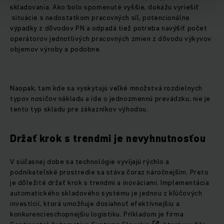
skladovania. Ako bolo spomenuté vyššie, dokážu vyriešiť
situácie s nedostatkom pracovných síl, potencionálne
výpadky z dôvodov PN a odpadá tiež potreba navýšiť počet
operátorov jednotlivých pracovných zmien z dôvodu výkyvov
objemov výroby a podobne.
Naopak, tam kde sa vyskytujú veľké množstvá rozdielnych
typov nosičov nákladu a ide o jednozmennú prevádzku, nie je
tento typ skladu pre zákazníkov výhodou.
Držať krok s trendmi je nevyhnutnosťou
V súčasnej dobe sa technológie vyvíjajú rýchlo a
podnikateľské prostredie sa stáva čoraz náročnejším. Preto
je dôležité držať krok s trendmi a inováciami. Implementácia
automatického skladového systému je jednou z kľúčových
investícií, ktorá umožňuje dosiahnuť efektívnejšiu a
konkurencieschopnejšiu logistiku. Príkladom je firma