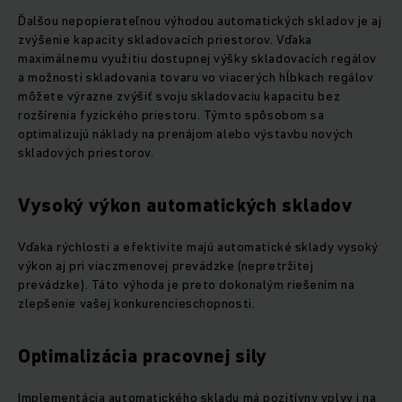
Ďalšou nepopierateľnou výhodou automatických skladov je aj
zvýšenie kapacity skladovacích priestorov. Vďaka
maximálnemu využitiu dostupnej výšky skladovacích regálov
a možnosti skladovania tovaru vo viacerých hĺbkach regálov
môžete výrazne zvýšiť svoju skladovaciu kapacitu bez
rozšírenia fyzického priestoru. Týmto spôsobom sa
optimalizujú náklady na prenájom alebo výstavbu nových
skladových priestorov.
Vysoký výkon automatických skladov
Vďaka rýchlosti a efektivite majú automatické sklady vysoký
výkon aj pri viaczmenovej prevádzke (nepretržitej
prevádzke). Táto výhoda je preto dokonalým riešením na
zlepšenie vašej konkurencieschopnosti.
Optimalizácia pracovnej sily
Implementácia automatického skladu má pozitívny vplyv i na