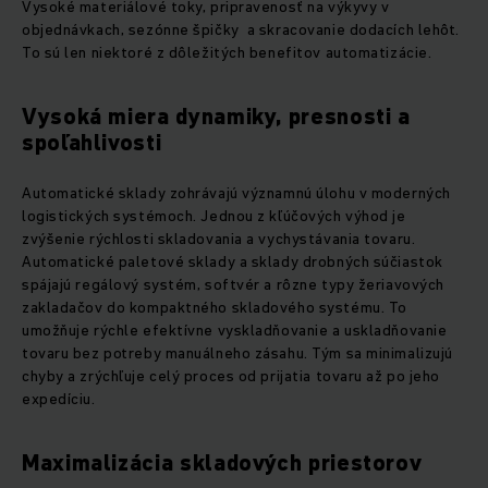
Vysoké materiálové toky, pripravenosť na výkyvy v
objednávkach, sezónne špičky a skracovanie dodacích lehôt.
To sú len niektoré z dôležitých benefitov automatizácie.
Vysoká miera dynamiky, presnosti a
spoľahlivosti
Automatické sklady zohrávajú významnú úlohu v moderných
logistických systémoch. Jednou z kľúčových výhod je
zvýšenie rýchlosti skladovania a vychystávania tovaru.
Automatické paletové sklady a sklady drobných súčiastok
spájajú regálový systém, softvér a rôzne typy žeriavových
zakladačov do kompaktného skladového systému. To
umožňuje rýchle efektívne vyskladňovanie a uskladňovanie
tovaru bez potreby manuálneho zásahu. Tým sa minimalizujú
chyby a zrýchľuje celý proces od prijatia tovaru až po jeho
expedíciu.
Maximalizácia skladových priestorov