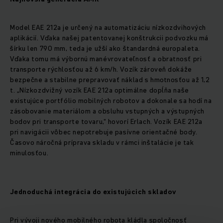
Model EAE 212a je určený na automatizáciu nízkozdvihových
aplikácií. Vďaka našej patentovanej konštrukcii podvozku má
šírku len 790 mm, teda je užší ako štandardná europaleta.
Vďaka tomu má výbornú manévrovateľnosť a obratnosť pri
transporte rýchlosťou až 6 km/h. Vozík zároveň dokáže
bezpečne a stabilne prepravovať náklad s hmotnosťou až 1,2
t. „Nízkozdvižný vozík EAE 212a optimálne dopĺňa naše
existujúce portfólio mobilných robotov a dokonale sa hodí na
zásobovanie materiálom a obsluhu vstupných a výstupných
bodov pri transporte tovaru,“ hovorí Erlach. Vozík EAE 212a
pri navigácii vôbec nepotrebuje pasívne orientačné body.
Časovo náročná príprava skladu v rámci inštalácie je tak
minulosťou.
Jednoduchá integrácia do existujúcich skladov
Pri vývoji nového mobilného robota kládla spoločnosť