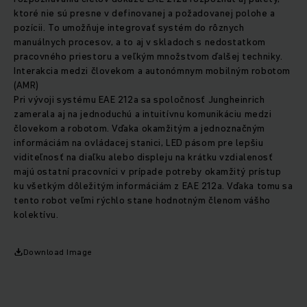
ktoré nie sú presne v definovanej a požadovanej polohe a
pozícii. To umožňuje integrovať systém do rôznych
manuálnych procesov, a to aj v skladoch s nedostatkom
pracovného priestoru a veľkým množstvom ďalšej techniky.
Interakcia medzi človekom a autonómnym mobilným robotom
(AMR)
Pri vývoji systému EAE 212a sa spoločnosť Jungheinrich
zamerala aj na jednoduchú a intuitívnu komunikáciu medzi
človekom a robotom. Vďaka okamžitým a jednoznačným
informáciám na ovládacej stanici, LED pásom pre lepšiu
viditeľnosť na diaľku alebo displeju na krátku vzdialenosť
majú ostatní pracovníci v prípade potreby okamžitý prístup
ku všetkým dôležitým informáciám z EAE 212a. Vďaka tomu sa
tento robot veľmi rýchlo stane hodnotným členom vášho
kolektívu.
Download Image