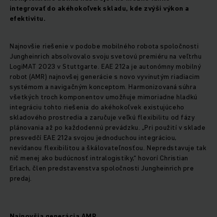
integrovať do akéhokoľvek skladu, kde zvýši výkon a
efektivitu.
Najnovšie riešenie v podobe mobilného robota spoločnosti
Jungheinrich absolvovalo svoju svetovú premiéru na veľtrhu
LogiMAT 2023 v Stuttgarte. EAE 212a je autonómny mobilný
robot (AMR) najnovšej generácie s novo vyvinutým riadiacim
systémom a navigačným konceptom. Harmonizovaná súhra
všetkých troch komponentov umožňuje mimoriadne hladkú
integráciu tohto riešenia do akéhokoľvek existujúceho
skladového prostredia a zaručuje veľkú flexibilitu od fázy
plánovania až po každodennú prevádzku. „Pri použití v sklade
presvedčí EAE 212a svojou jednoduchou integráciou,
nevídanou flexibilitou a škálovateľnosťou. Nepredstavuje tak
nič menej ako budúcnosť intralogistiky,“ hovorí Christian
Erlach, člen predstavenstva spoločnosti Jungheinrich pre
predaj.
Najnovšia generácia AMR