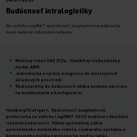
04/27/2023
Budúcnosť intralogistiky
Na veľtrhu LogiMAT spoločnosť Jungheinrich predstavila
nové mobilné robotické riešenie.
Mobilný robot EAE 212a , flexibilný nízkozdvižný
model AMR.
Jednoduchá a rýchla integrácia do existujúcich
skladových prostredí.
Škálovateľný do budúcnosti vďaka novému nástroju
na modelovanie a konfiguráciu.
Hamburg/Stuttgart, Spoločnosť Jungheinrich
predstavila na veľtrhu LogiMAT 2023 mobilné robotické
riešenie budúcnosti. Vďaka optimálnej súhre
autonómneho mobilného robota, riadiaceho systému a
komplexného balíka nástrojov ho možno ľahko