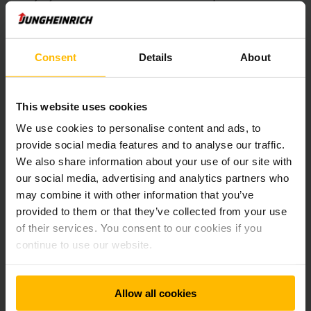
Jungheinrich osobitný dôraz na ideálnu súhru hardvéru a
softvéru, ako aj na ich prepojenie a integráciu do celkového
systému. Na vytvorenie komplexného riešenia spoločnosť
využila svoje rozsiahle know how v oblasti zariadení na
Consent
Details
About
manipuláciu s materiálom, ako aj svoje odborné znalosti v
oblasti procesov a softvéru. Zamerala sa na komplexný balík
nástrojov s vlastným systémom Jungheinrich Mobile Robot
This website uses cookies
Control (MRC). Systém Jungheinrich MRC zahŕňa centrálnu
správu objednávok, riadenie vozíkov, modelovací nástroj a
We use cookies to personalise content and ads, to
vizualizáciu v reálnom čase. Vďaka novému modelovaciemu
provide social media features and to analyse our traffic.
nástroju je možné naplánovať projekt s využitím mobilného
We also share information about your use of our site with
robota na báze EAE 212a v priebehu niekoľkých hodín; pri
our social media, advertising and analytics partners who
jednoduchých projektoch je to dokonca možné už za 30
may combine it with other information that you’ve
minút.
provided to them or that they’ve collected from your use
of their services. You consent to our cookies if you
Škálovateľnosť pre budúcnosť
continue to use our website.
Nový balík nástrojov, ktorý je neoddeliteľnou súčasťou
Allow all cookies
mobilného robota, umožňuje rýchle a jednoduché
prispôsobenie prevádzkových a jazdných plôch pri zmene