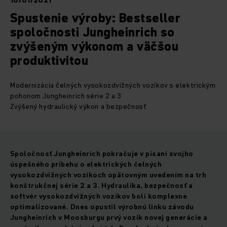
10/01/2021
Spustenie výroby: Bestseller
spoločnosti Jungheinrich so
zvýšeným výkonom a väčšou
produktivitou
Modernizácia čelných vysokozdvižných vozíkov s elektrickým
pohonom Jungheinrich série 2 a 3
Zvýšený hydraulický výkon a bezpečnosť
Spoločnosť Jungheinrich pokračuje v písaní svojho
úspešného príbehu o elektrických čelných
vysokozdvižných vozíkoch opätovným uvedením na trh
konštrukčnej série 2 a 3. Hydraulika, bezpečnosť a
softvér vysokozdvižných vozíkov boli komplexne
optimalizované. Dnes opustil výrobnú linku závodu
Jungheinrich v Moosburgu prvý vozík novej generácie a