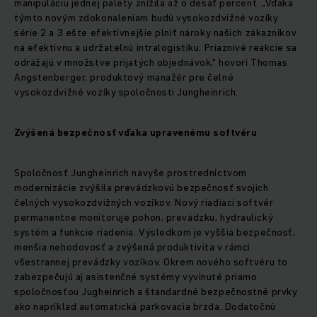
manipuláciu jednej palety znížila až o desať percent. „Vďaka
týmto novým zdokonaleniam budú vysokozdvižné vozíky
série 2 a 3 ešte efektívnejšie plniť nároky našich zákazníkov
na efektívnu a udržateľnú intralogistiku. Priaznivé reakcie sa
odrážajú v množstve prijatých objednávok,“ hovorí Thomas
Angstenberger, produktový manažér pre čelné
vysokozdvižné vozíky spoločnosti Jungheinrich.
Zvýšená bezpečnosť vďaka upravenému softvéru
Spoločnosť Jungheinrich navyše prostredníctvom
modernizácie zvýšila prevádzkovú bezpečnosť svojich
čelných vysokozdvižných vozíkov. Nový riadiaci softvér
permanentne monitoruje pohon, prevádzku, hydraulický
systém a funkcie riadenia. Výsledkom je vyššia bezpečnosť,
menšia nehodovosť a zvýšená produktivita v rámci
všestrannej prevádzky vozíkov. Okrem nového softvéru to
zabezpečujú aj asistenčné systémy vyvinuté priamo
spoločnosťou Jugheinrich a štandardné bezpečnostné prvky
ako napríklad automatická parkovacia brzda. Dodatočnú