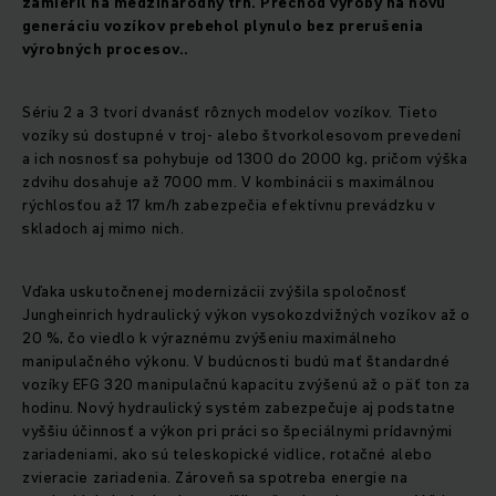
zamieril na medzinárodný trh. Prechod výroby na novú
generáciu vozíkov prebehol plynulo bez prerušenia
výrobných procesov.
.
Sériu 2 a 3 tvorí dvanásť rôznych modelov vozíkov. Tieto
vozíky sú dostupné v troj- alebo štvorkolesovom prevedení
a ich nosnosť sa pohybuje od 1300 do 2000 kg, pričom výška
zdvihu dosahuje až 7000 mm. V kombinácii s maximálnou
rýchlosťou až 17 km/h zabezpečia efektívnu prevádzku v
skladoch aj mimo nich.
Vďaka uskutočnenej modernizácii zvýšila spoločnosť
Jungheinrich hydraulický výkon vysokozdvižných vozíkov až o
20 %, čo viedlo k výraznému zvýšeniu maximálneho
manipulačného výkonu. V budúcnosti budú mať štandardné
vozíky EFG 320 manipulačnú kapacitu zvýšenú až o päť ton za
hodinu. Nový hydraulický systém zabezpečuje aj podstatne
vyššiu účinnosť a výkon pri práci so špeciálnymi prídavnými
zariadeniami, ako sú teleskopické vidlice, rotačné alebo
zvieracie zariadenia. Zároveň sa spotreba energie na