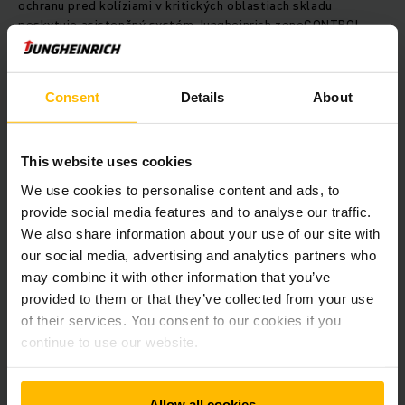
ochranu pred kolíziami v kritických oblastiach skladu
poskytuje asistenčný systém Jungheinrich zoneCONTROL.
PureEnergy a lítiovo-iónové batérie pre energetickú
efektívnosť
Consent
Details
About
Elektrické vozíky série 2 a 3 sú vybavené najmodernejšími
This website uses cookies
trojfázovými motormi s technologickým konceptom
PureEnergy spoločnosti Jungheinrich pre zvýšenú
We use cookies to personalise content and ads, to
energetickú efektívnosť. Vďaka tomu dosahujú tieto
provide social media features and to analyse our traffic.
vysokozdvižné vozíky veľmi vysokú účinnosť. Okrem toho sú
We also share information about your use of our site with
k dispozícii s progresívnou lítiovo-iónovou technológiou.
our social media, advertising and analytics partners who
Batérie umožňujú rýchle a pohodlné priebežné dobíjanie, a
may combine it with other information that you’ve
preto sú ideálne pre viaczmennú prevádzku. „Životnosť
lítiovo-iónových batérií je trikrát dlhšia ako životnosť
provided to them or that they’ve collected from your use
bežných systémov na uskladňovanie energie. Očakávame, že
of their services. You consent to our cookies if you
naši zákazníci sa rozhodnú pre lítiovo-iónovú technológiu, a
continue to use our website.
preto sme tomu prispôsobili montážne procesy v
Moorsburgu. Lítiovo-iónové batérie majú v porovnaní s
oloveno-kyselinovými batériami množstvo výhod pri
Allow all cookies