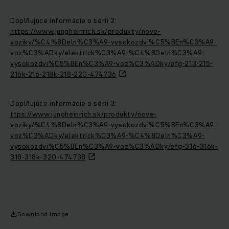
Doplňujúce informácie o sérii 2:
https://www.jungheinrich.sk/produkty/nove-
voziky/%C4%8Deln%C3%A9-vysokozdvi%C5%BEn%C3%A9-
voz%C3%ADky/elektrick%C3%A9-%C4%8Deln%C3%A9-
vysokozdvi%C5%BEn%C3%A9-voz%C3%ADky/efg-213-215-
216k-216-218k-218-220-474736
Doplňujúce informácie o sérii 3:
ttps://www.jungheinrich.sk/produkty/nove-
voziky/%C4%8Deln%C3%A9-vysokozdvi%C5%BEn%C3%A9-
voz%C3%ADky/elektrick%C3%A9-%C4%8Deln%C3%A9-
vysokozdvi%C5%BEn%C3%A9-voz%C3%ADky/efg-316-316k-
318-318k-320-474738
Download Image