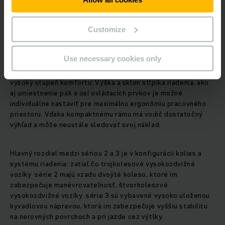
každodennej prevádzke – napríklad vyžadujú menšiu údržbu,“
hovorí Thomas Angstenberger.
Customize
Pohodlné pracovné prostredie
Use necessary cookies only
Kompletnú ponuku troj- a štvorkolesových vozíkov dopĺňa
vysoký stupeň komfortu: Výška a sklon stĺpika riadenia, ako
aj umiestnenie pák a osí ovládacích prvkov je možné
individuálne nastaviť pre maximálnu ergonómiu pracovného
priestoru. Vďaka kompaktnému rámu má vodič dostatočný
výhľad a môže neustále sledovať svoj náklad.
Hlavný rozdiel medzi sériou 2 a 3 je v konfigurácii kolies a
systému riadenia: zatiaľ čo trojkolesové vysokozdvižné
vozíky série 2 majú vzadu dvojité koleso, ktoré im
zabezpečuje manévrovateľnosť, štvorkolesové
vysokozdvižné vozíky série 3 sú vybavené vysoko uloženou
kyvadlovou nápravou, ktorá im zabezpečuje vyššiu stabilitu
na nerovných povrchoch a pri jazde cez výtlky.