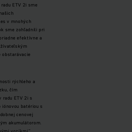
i radu ETV 2i sme
 našich
dnes v mnohých
k sme zohľadnili pri
riadne efektívne a
užívateľským
e obstarávacie
nosti rýchleho a
zku, čím
y radu ETV 2i s
o iónovou batériou s
dobnej cenovej
ovým akumulátorom.
nými vozíkmi,“