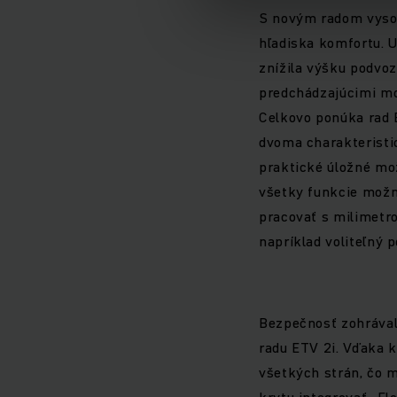
S novým radom vysok
hľadiska komfortu. U
znížila výšku podvoz
predchádzajúcimi mo
Celkovo ponúka rad 
dvoma charakteristic
praktické úložné mož
všetky funkcie možn
pracovať s milimetro
napríklad voliteľný p
Bezpečnosť zohrával
radu ETV 2i. Vďaka k
všetkých strán, čo m
krytu integrovať „Flo