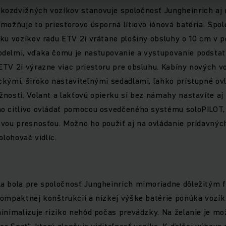
ozdvižných vozíkov stanovuje spoločnosť Jungheinrich aj 
možňuje to priestorovo úsporná lítiovo iónová batéria. Spo
ku vozíkov radu ETV 2i vrátane plošiny obsluhy o 10 cm v p
delmi, vďaka čomu je nastupovanie a vystupovanie podstat
ETV 2i výrazne viac priestoru pre obsluhu. Kabíny nových v
kými, široko nastaviteľnými sedadlami, ľahko prístupné ov
nosti. Volant a lakťovú opierku si bez námahy nastavíte a
o citlivo ovládať pomocou osvedčeného systému soloPILOT,
vou presnosťou. Možno ho použiť aj na ovládanie prídavných
olohovač vidlíc.
a bola pre spoločnosť Jungheinrich mimoriadne dôležitým fa
ompaktnej konštrukcii a nízkej výške batérie ponúka vozík 
inimalizuje riziko nehôd počas prevádzky. Na želanie je m
or Spot“, ktorý zlepšuje viditeľnosť vozíka. K ďalšej výbave 