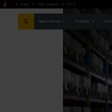
O nás
Tlač / Udalosti
ETV 2i
Naše riešenia
Produkty
Auto