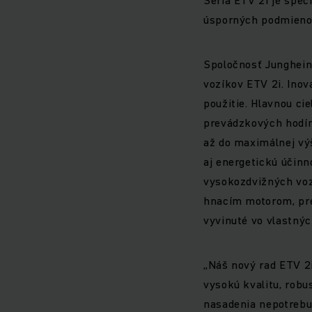
úsporných podmieno
Spoločnosť Junghein
vozíkov ETV 2i. Inov
použitie. Hlavnou ci
prevádzkových hodín
až do maximálnej vý
aj energetickú účinn
vysokozdvižných vo
hnacím motorom, pre
vyvinuté vo vlastnýc
„Náš nový rad ETV 2i
vysokú kvalitu, robu
nasadenia nepotrebu