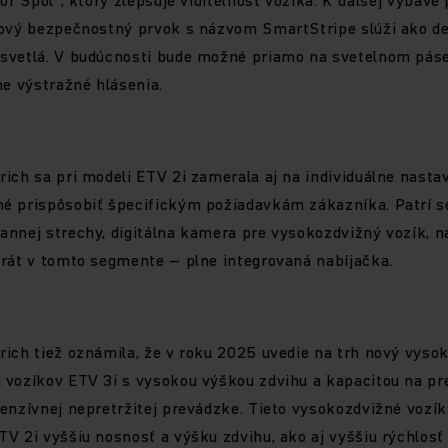
Nový bezpečnostný prvok s názvom SmartStripe slúži ako de
svetlá. V budúcnosti bude možné priamo na svetelnom páse
ne výstražné hlásenia.
ich sa pri modeli ETV 2i zamerala aj na individuálne nastav
é prispôsobiť špecifickým požiadavkám zákazníka. Patrí
annej strechy, digitálna kamera pre vysokozdvižný vozík, 
krát v tomto segmente – plne integrovaná nabíjačka.
rich tiež oznámila, že v roku 2025 uvedie na trh nový vys
 vozíkov ETV 3i s vysokou výškou zdvihu a kapacitou na pr
enzívnej nepretržitej prevádzke. Tieto vysokozdvižné vozí
V 2i vyššiu nosnosť a výšku zdvihu, ako aj vyššiu rýchlosť 