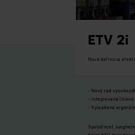
ETV 2i
Nová definícia efekt
- Nový rad vysokozd
- Integrovaná lítiov
- Vylepšená ergonóm
Spoločnosť Jungheinr
Séria ETV 2i je špeci