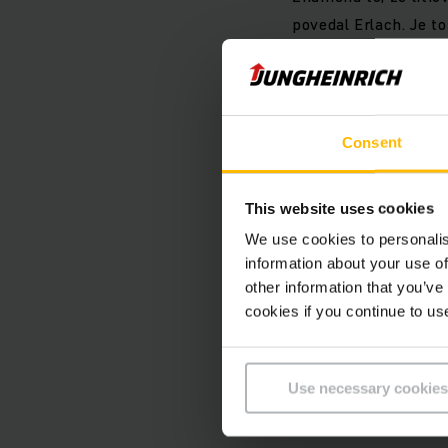
povedal Erlach. Je to
náklady. Vozíky Jung
menej energie ako v
Consent
V štandardnej verzi
kratšie ako bežné v
This website uses cookies
We use cookies to personalis
information about your use of
other information that you’ve
To znamená, že nové
cookies if you continue to us
2 775 mm. Model ETV 
ktorý je ešte o 100
triede a je vhodný n
Use necessary cookies