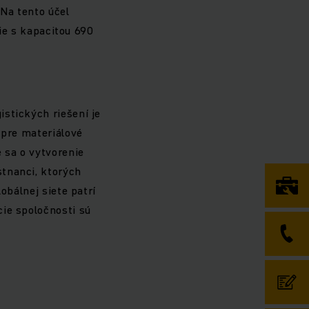
 Na tento účel
rie s kapacitou 690
stických riešení je
 pre materiálové
 sa o vytvorenie
stnanci, ktorých
obálnej siete patrí
cie spoločnosti sú