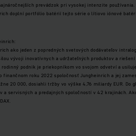
najnáročnejších prevádzok pri vysokej intenzite používania.
ch doplní portfólio batérií tejto série o lítiovo iónové baté
einrich:
ich ako jeden z popredných svetových dodávateľov intralogi
ilou vývoji inovatívnych a udržateľných produktov a riešení
 rodinný podnik je priekopníkom vo svojom odvetví a usiluje
Vo finančnom roku 2022 spoločnosť Jungheinrich a jej zame
ižne 20 000, dosiahli tržby vo výške 4,76 miliardy EUR. Do gl
 a servisných a predajných spoločností v 42 krajinách. Ak
MDAX.