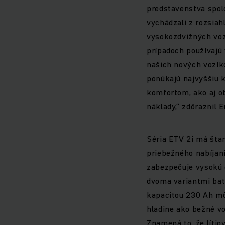
predstavenstva spolo
vychádzali z rozsiah
vysokozdvižných voz
prípadoch používajú 
našich nových vozík
ponúkajú najvyššiu 
komfortom, ako aj o
náklady,“ zdôraznil E
Séria ETV 2i má štan
priebežného nabíjan
zabezpečuje vysokú d
dvoma variantmi baté
kapacitou 230 Ah m
hladine ako bežné v
Znamená to, že lítio