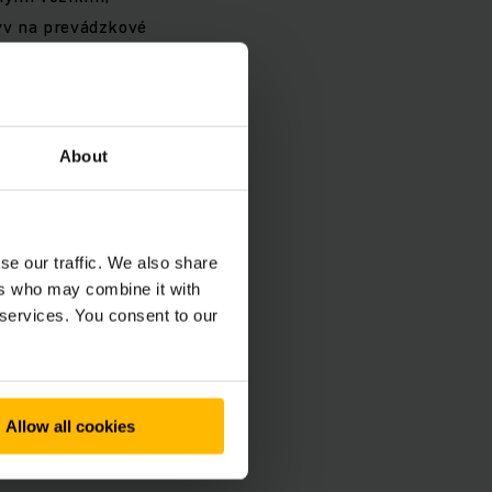
plyv na prevádzkové
ní približne o 20 %
About
, a preto sú výrazne
se our traffic. We also share
ers who may combine it with
 services. You consent to our
ličkách so šírkou od
zmerom L2 1 178 mm,
m vozíkom vo svojej
Allow all cookies