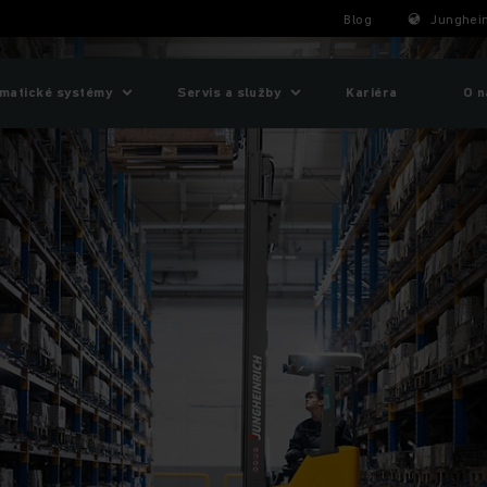
Blog
Junghein
matické systémy
Servis a služby
Kariéra
O n