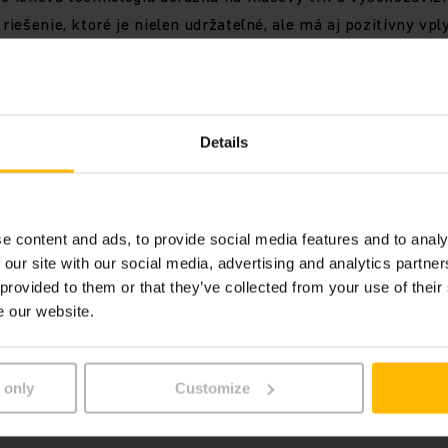
 riešenie, ktoré je nielen udržateľné, ale má aj pozitívny v
heinrich s lítiovo iónovými batériami spotrebujú pri používa
ozíky s oloveno kyselinovými akumulátormi.
Details
i majú vysokozdvižné vozíky radu ETV 2i rozmer L2 1 278 mm
ysokozdvižné vozíky s rovnakou zostatkovou nosnosťou.
e content and ads, to provide social media features and to analy
 our site with our social media, advertising and analytics partn
 provided to them or that they’ve collected from your use of their
 vozíky možno bezpečne a efektívne používať aj v úzkych u
e our website.
214i s 230 Ah batériou je k dispozícii aj s voliteľným ro
 mm kratší. Vďaka tomu je najkompaktnejším vysokozdvižný
a použitie v obzvlášť stiesnených skladových priestoroch.
 only
Customize