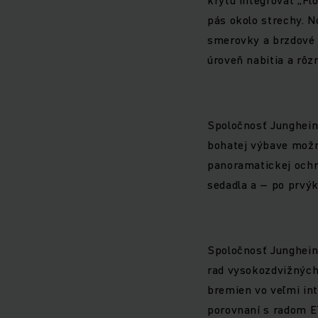
pás okolo strechy. 
smerovky a brzdové 
úroveň nabitia a rôz
Spoločnosť Jungheinr
bohatej výbave možn
panoramatickej ochr
sedadla a – po prvý
Spoločnosť Junghein
rad vysokozdvižných
bremien vo veľmi int
porovnaní s radom ET