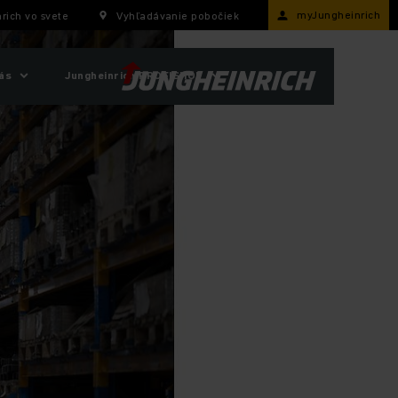
myJungheinrich
rich vo svete
Vyhľadávanie pobočiek
ás
Jungheinrich PROFISHOP