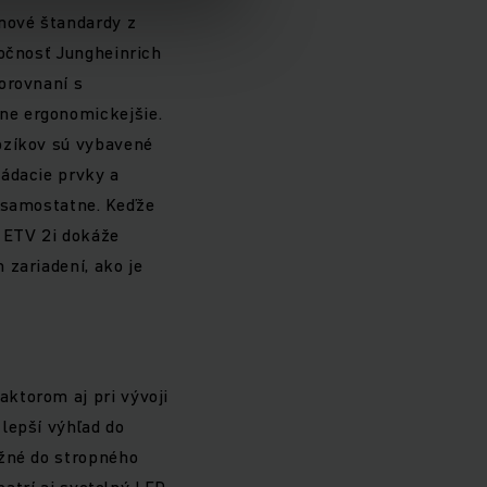
nové štandardy z
ločnosť Jungheinrich
orovnaní s
ne ergonomickejšie.
ozíkov sú vybavené
ládacie prvky a
j samostatne. Keďže
 ETV 2i dokáže
 zariadení, ako je
ktorom aj pri vývoji
lepší výhľad do
ožné do stropného
patrí aj svetelný LED