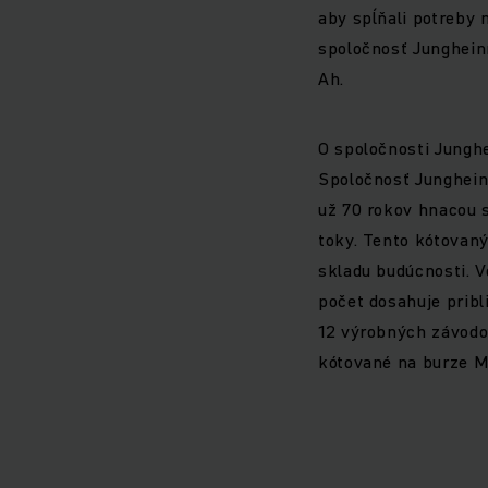
aby spĺňali potreby 
spoločnosť Jungheinri
Ah.
O spoločnosti Jungh
Spoločnosť Jungheinr
už 70 rokov hnacou s
toky. Tento kótovaný
skladu budúcnosti. 
počet dosahuje pribl
12 výrobných závodov
kótované na burze 