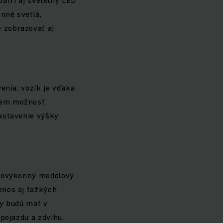
nné svetlá,
 zobrazovať aj
enia: vozík je vďaka
 sem možnosť
nastavenie výšky
okovýkonný modelový
enos aj ťažkých
ky budú mať v
pojazdu a zdvihu,