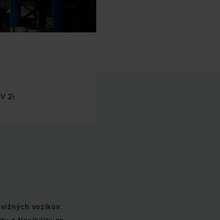
V 2i
dvižných vozíkov:
u a flexibilitu za