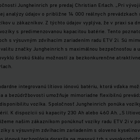
čnosti Jungheinrich pre predaj Christian Erlach. „Pri vývoj
lej analýzy údajov o približne 14 000 reálnych prevádzkach
íkov u zákazníkov. Z týchto údajov vyplýva, že v praxi sa 
vozíky s predimenzovanou kapacitou batérie. Tento poznato
och s výsuvným zdvíhacím zariadením radu ETV 2i. Sú mimo
kvalitu značky Jungheinrich s maximálnou bezpečnosťou a 
bvyklú širokú škálu možností za bezkonkurenčne atraktívn
rlach.
dardne integrovanú lítiovo iónovú batériu, ktorá vďaka mož
ia a bezúdržbovosti umožňuje mimoriadne flexibilnú prevád
isponibilitu vozíka. Spoločnosť Jungheinrich ponúka vozík
rií. K dispozícii sú kapacity 230 Ah alebo 460 Ah. „S lítiov
ôžeme našim zákazníkom ponúknuť vozíky radu ETV 2i v po
ozíky s výsuvným zdvíhacím zariadením s oloveno kyselin
vo iónová technológia dorazila na masový trh s vysokozdviž