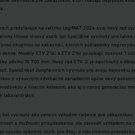
k.
rich predstavuje na veľtrhu LogiMAT 2024 svoj nový rad v
atívny lítiovo iónový vozík bol špeciálne vyvinutý pre ľahké
eľovou skupinou sú zákazníci, ktorých požiadavky neprevyšuj
 denne. Modely ETV 214i a ETV 216i ponúkajú nosnosť 1 400
šky zdvihu 10 700 mm. Nový rad ETV 2i je navrhnutý s dôra
osť. Spoločnosť Jungheinrich vyvinula pre svoju najnovšiu g
zíkov s výsuvným zdvíhacím zariadením úplne nový pohon
vodovkou a hnacím kolesom, ako aj s novou generáciou meni
h laboratóriách.
 bol vyvinutý ako cenovo výhodné riešenie pre zákazníkov, k
stnosť a možnosti prispôsobenia, ale zároveň vzhľadom na n
jú vysoko výkonný vozík pre dvoj- a viaczmennú prevádzku,