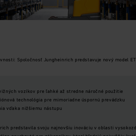
ívnosti: Spoločnosť Jungheinrich predstavuje nový model ET
vižných vozíkov pre ľahké až stredne náročné použitie
o iónová technológia pre mimoriadne úspornú prevádzku
ia vďaka nižšiemu nástupu
ich predstavila svoju najnovšiu inováciu v oblasti vysokoz
álne navrhnutá pre zákazníkov, ktorí hľadajú najvyššiu kvalit