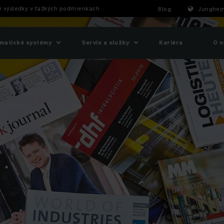
é výsledky v ťažkých podmienkach
Blog
Junghein
matické systémy
Servis a služby
Kariéra
O n