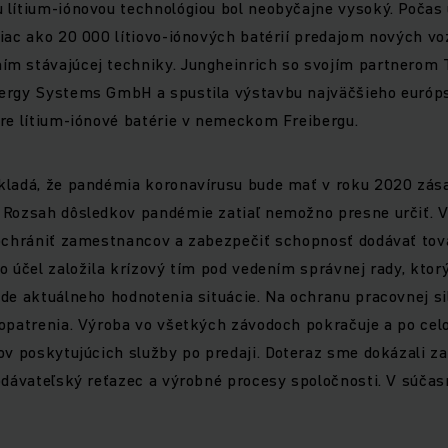
 lítium-iónovou technológiou bol neobyčajne vysoký. Počas
iac ako 20 000 lítiovo-iónových batérií predajom nových vo
m stávajúcej techniky. Jungheinrich so svojím partnerom T
ergy Systems GmbH a spustila výstavbu najväčšieho európs
re lítium-iónové batérie v nemeckom Freibergu.
kladá, že pandémia koronavírusu bude mať v roku 2020 zás
 Rozsah dôsledkov pandémie zatiaľ nemožno presne určiť. V
 ochrániť zamestnancov a zabezpečiť schopnosť dodávať tov
o účel založila krízový tím pod vedením správnej rady, ktor
de aktuálneho hodnotenia situácie. Na ochranu pracovnej sil
 opatrenia. Výroba vo všetkých závodoch pokračuje a po ce
ov poskytujúcich služby po predaji. Doteraz sme dokázali z
odávateľský reťazec a výrobné procesy spoločnosti. V súčas