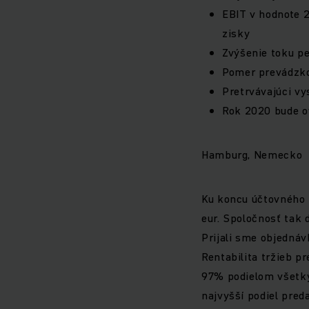
EBIT v hodnote 
zisky
Zvýšenie toku pe
Pomer prevádzko
Pretrvávajúci vy
Rok 2020 bude o
Hamburg, Nemecko
Ku koncu účtovného r
eur. Spoločnosť tak 
Prijali sme objednáv
Rentabilita tržieb p
97% podielom všetký
najvyšší podiel pred