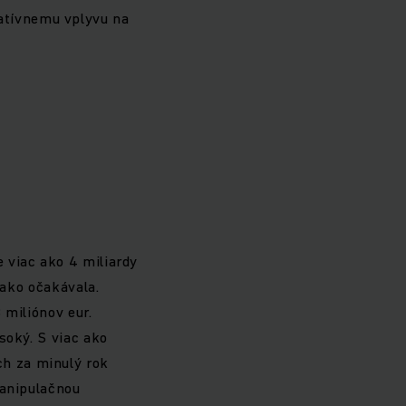
atívnemu vplyvu na
 viac ako 4 miliardy
 ako očakávala.
 miliónov eur.
soký. S viac ako
h za minulý rok
manipulačnou