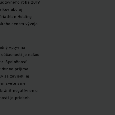
 účtovného roka 2019
zíkov ako aj
riathlon Holding
keho centra vývoja,
adný vplyv na
 súčasnosti je našou
ar. Spoločnosť
ý denne prijíma
y sa zaviedli aj
lom svete sme
abrániť negatívnemu
nosti je priebeh