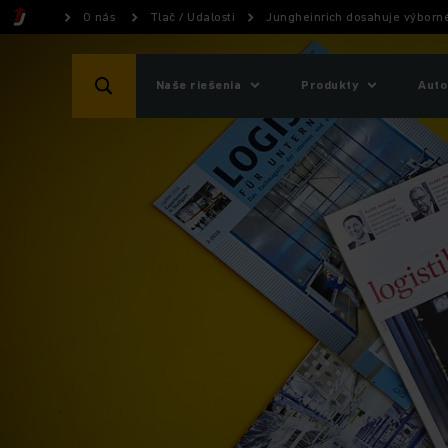
O nás
Tlač / Udalosti
Jungheinrich dosahuje výborn
Naše riešenia
Produkty
Auto