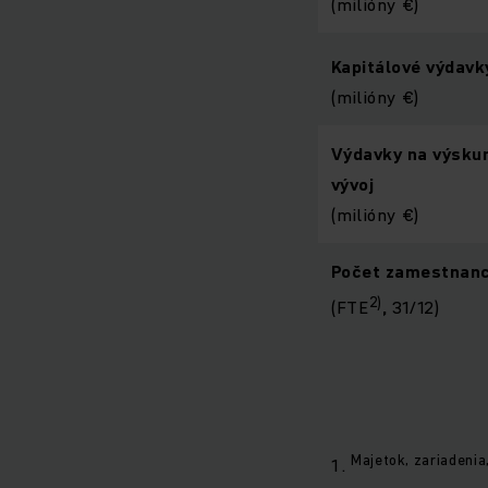
(milióny €)
Kapitálové výdavk
(milióny €)
Výdavky na výsku
vývoj
(milióny €)
Počet zamestnan
2)
(FTE
,
31/12)
Majetok, zariadeni