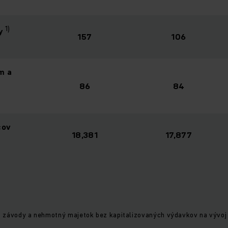
1)
y
157
106
m a
86
84
cov
18,381
17,877
a, závody a nehmotný majetok bez kapitalizovaných výdavkov na vývoj