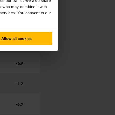
se our traffic. We also share
 v rozmedzí od 3,5
ers who may combine it with
uť 150 až 200
 services. You consent to our
až 5,5 percent. Do
Allow all cookies
%
-6.9
-1.2
-6.7