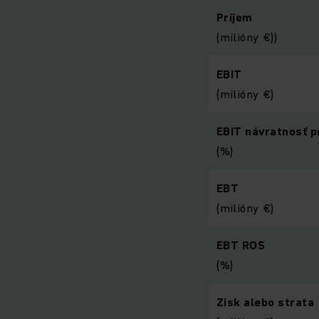
Príjem
(milióny €))
EBIT
(milióny €)
EBIT n
ávratnosť 
(%)
EBT
(milióny €)
EBT ROS
(%)
Zisk alebo strata