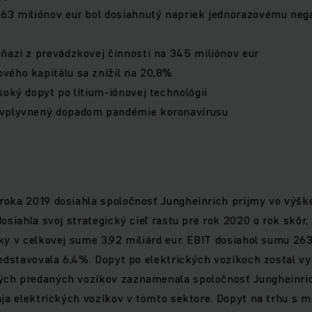
263 miliónov eur bol dosiahnutý napriek jednorazovému neg
ňazí z prevádzkovej činnosti na 345 miliónov eur
vého kapitálu sa znížil na 20,8%
soký dopyt po lítium-iónovej technológii
vplyvnený dopadom pandémie koronavírusu
oka 2019 dosiahla spoločnosť Jungheinrich príjmy vo výške
dosiahla svoj strategický cieľ rastu pre rok 2020 o rok skôr,
ky v celkovej sume 3,92 miliárd eur. EBIT dosiahol sumu 263
redstavovala 6,4%. Dopyt po elektrických vozíkoch zostal vy
ch predaných vozíkov zaznamenala spoločnosť Jungheinric
aja elektrických vozíkov v tomto sektore. Dopyt na trhu s 