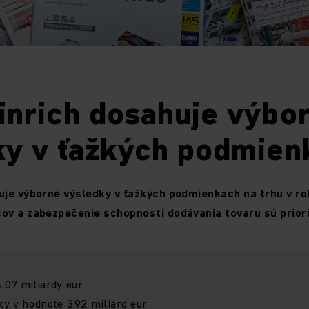
inrich dosahuje výbo
ky v ťažkých podmien
uje výborné výsledky v ťažkých podmienkach na trhu v r
ov a zabezpečenie schopnosti dodávania tovaru sú prior
,07 miliardy eur
ky v hodnote 3,92 miliárd eur