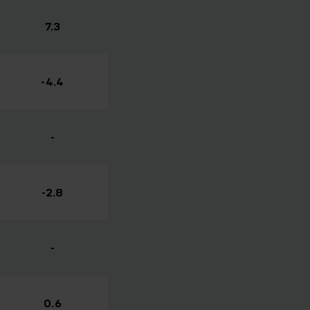
7.3
-4.4
-
-2.8
-
0.6