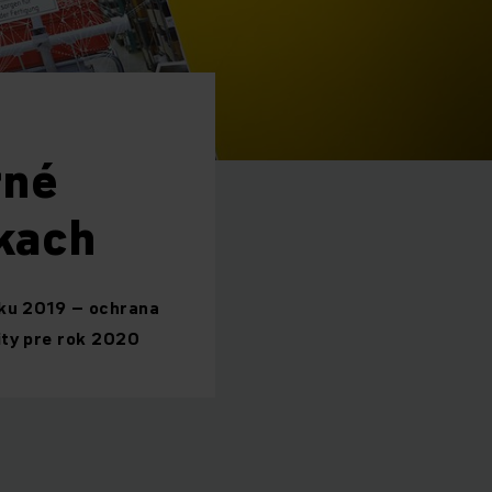
rné
kach
oku 2019 – ochrana
ity pre rok 2020