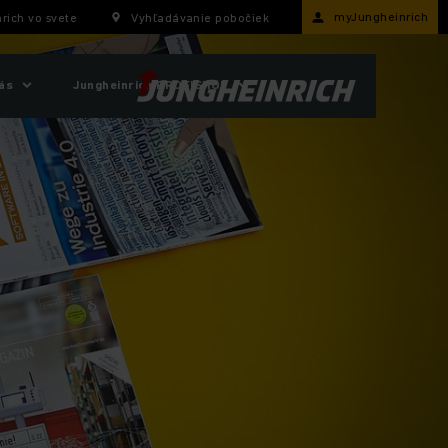
myJungheinrich
rich vo svete
Vyhľadávanie pobočiek
ás
Jungheinrich PROFISHOP