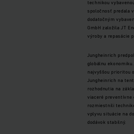
technikou vybavenou
spoločnosť predala v
dodatočným vybavení
GmbH založila JT En
výroby a repasácie p
Jungheinrich predpo
globálnu ekonomiku.
najvyššou prioritou
Jungheinrich na tent
rozhodnutia na zákla
viaceré preventívne
rozmiestnili technik
vplyvu situácie na d
dodávok stabilný.