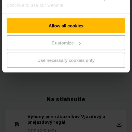
continue to use our website.
Allow all cookies
Customize
Use necessary cookies only
Na stiahnutie
Výhody pre zákazníkov Vjazdový a
prejazdový regál
PDF
(2,5 MB)