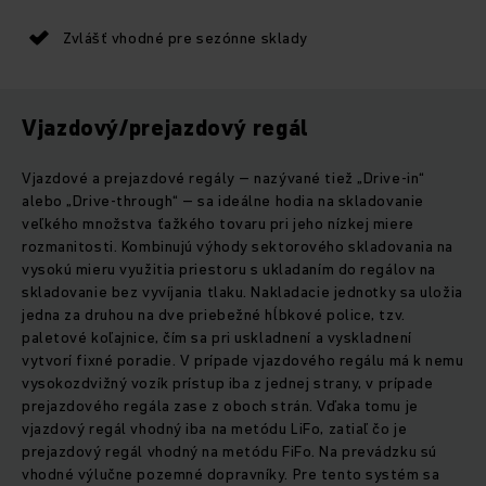
Zvlášť vhodné pre sezónne sklady
Vjazdový/prejazdový regál
Vjazdové a prejazdové regály – nazývané tiež „Drive-in“
alebo „Drive-through“ – sa ideálne hodia na skladovanie
veľkého množstva ťažkého tovaru pri jeho nízkej miere
rozmanitosti. Kombinujú výhody sektorového skladovania na
vysokú mieru využitia priestoru s ukladaním do regálov na
skladovanie bez vyvíjania tlaku. Nakladacie jednotky sa uložia
jedna za druhou na dve priebežné hĺbkové police, tzv.
paletové koľajnice, čím sa pri uskladnení a vyskladnení
vytvorí fixné poradie. V prípade vjazdového regálu má k nemu
vysokozdvižný vozík prístup iba z jednej strany, v prípade
prejazdového regála zase z oboch strán. Vďaka tomu je
vjazdový regál vhodný iba na metódu LiFo, zatiaľ čo je
prejazdový regál vhodný na metódu FiFo. Na prevádzku sú
vhodné výlučne pozemné dopravníky. Pre tento systém sa