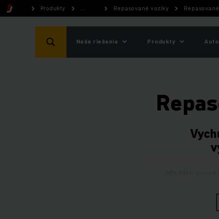
Produkty
...
Repasované vozíky
Repasované 
Naše riešenia
Produkty
Auto
Repas
Vychu
v
Hľadáte vysok
Jungheinrich má vo
Rovnako ako naše
n