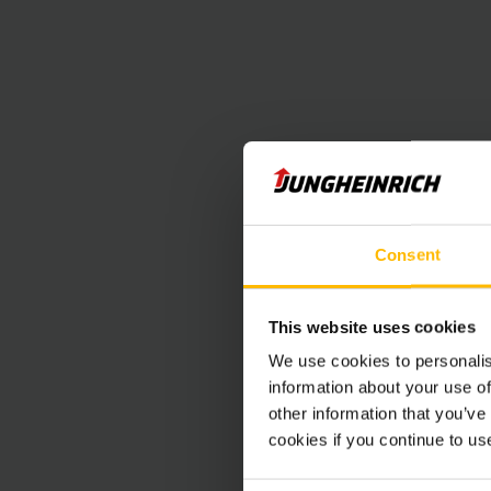
najužších prie
výnimočnému komfor
vys
Okrem našich p
vyhľadávač repaso
atraktívnou cen
vychystávac
Consent
This website uses cookies
We use cookies to personalis
information about your use of
other information that you’ve
cookies if you continue to us