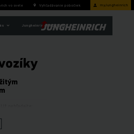
myJungheinrich
rich vo svete
Vyhľadávanie pobočiek
ás
Jungheinrich PROFISHOP
vozíky
užitým
om
Už nehľadajte:
ysokovýkonný stroj.
sované vychystávacie