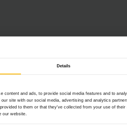
storoch a výške dosahu až 14 metrov
či vysokovýkonnému 
tu jazdy a ovládaniu a najmodernejšej ergonómii, rozhodnut
okozdvižný vychystávací vozík je výhrou vo všetkých smer
oužitých vysokozdvižných vychystávacích vozíkov môžete 
vaných vozíkov
a prezrieť si ďalšie produkty, ktoré by vás
ou alebo technickým výkonom. Samozrejme, vždy sa oplatí po
ie vozíky na prenájom
alebo
nové vychystávacie vozíky
Details
e content and ads, to provide social media features and to analy
 our site with our social media, advertising and analytics partn
 provided to them or that they’ve collected from your use of their
e our website.