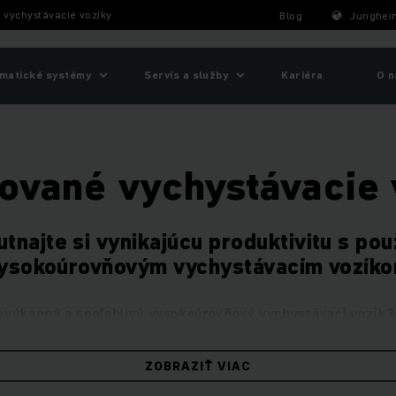
vychystávacie vozíky
Blog
Junghein
matické systémy
Servis a služby
Kariéra
O n
ované vychystávacie 
tnajte si vynikajúcu produktivitu s po
ysokoúrovňovým vychystávacím vozík
ovýkonný a spoľahlivý vysokoúrovňový vychystávací vozík? 
zík, ktorý potrebujete, či už chcete základný model alebo v
ZOBRAZIŤ VIAC
ové vysokoúrovňové vychystávacie vozíky
, aj naše repa