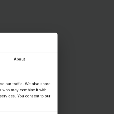
vychystávaniu,
ie kúpiť si použitý
och.
vyskúšať aj náš
 mohli zaujať svojou
zrieť si aj naše
na predaj.
About
se our traffic. We also share
ers who may combine it with
 services. You consent to our