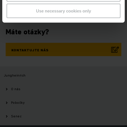
TERAZ
Use necessary cookies only
Máte otázky?
KONTAKTUJTE NÁS
Jungheinrich
O nás
Pobočky
Senec