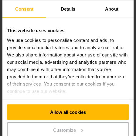
Jungheinrich spol. s r.o.
Consent
Details
About
Dial'ničná cesta 17
903 01 Senec
Slovakia
This website uses cookies
Telefón:
We use cookies to personalise content and ads, to
+421-2-49 20 58 00
provide social media features and to analyse our traffic.
We also share information about your use of our site with
KONTAKTUJTE NÁS
our social media, advertising and analytics partners who
may combine it with other information that you’ve
provided to them or that they’ve collected from your use
POPIS CESTY
of their services. You consent to our cookies if you
continue to use our website.
Allow all cookies
Newsletter
Sociálne siete
Customize
PRIHLÁSIŤ SA