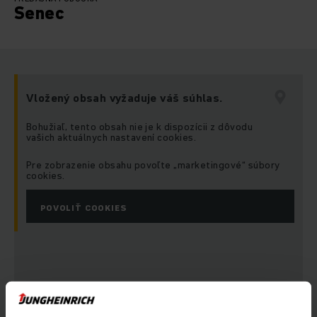
Senec
Vložený obsah vyžaduje váš súhlas.
Bohužiaľ, tento obsah nie je k dispozícii z dôvodu
vašich aktuálnych nastavení cookies.
Pre zobrazenie obsahu povoľte „marketingové“ súbory
cookies.
POVOLIŤ COOKIES
Adresa