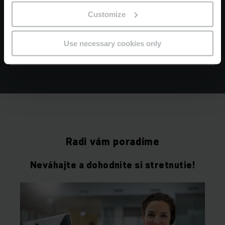
Zaregistrujte sa a dlhé čakanie na odpoveď
bude minulosťou
Customize
Use necessary cookies only
VŠETKY INFORMÁCIE
Radi vám poradíme
Neváhajte a dohodnite si stretnutie!