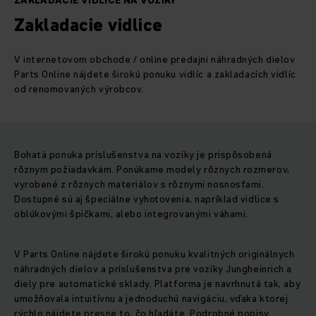
ZAKLADACIE VIDLICE NA VOZÍKY
Zakladacie vidlice
V internetovom obchode / online predajni náhradných dielov
Parts Online nájdete širokú ponuku vidlíc a zakladacích vidlíc
od renomovaných výrobcov.
Bohatá ponuka príslušenstva na vozíky je prispôsobená
rôznym požiadavkám. Ponúkame modely rôznych rozmerov,
vyrobené z rôznych materiálov s rôznymi nosnosťami.
Dostupné sú aj špeciálne vyhotovenia, napríklad vidlice s
oblúkovými špičkami, alebo integrovanými váhami.
V Parts Online nájdete širokú ponuku kvalitných originálnych
náhradných dielov a príslušenstva pre vozíky Jungheinrich a
diely pre automatické sklady. Platforma je navrhnutá tak, aby
umožňovala intuitívnu a jednoduchú navigáciu, vďaka ktorej
rýchlo nájdete presne to, čo hľadáte. Podrobné popisy