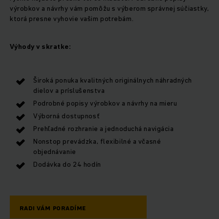
výrobkov a návrhy vám pomôžu s výberom správnej súčiastky,
ktorá presne vyhovie vašim potrebám.
Výhody v skratke:
Široká ponuka kvalitných originálnych náhradných
dielov a príslušenstva
Podrobné popisy výrobkov a návrhy na mieru
Výborná dostupnosť
Prehľadné rozhranie a jednoduchá navigácia
Nonstop prevádzka, flexibilné a včasné
objednávanie
Dodávka do 24 hodín
RADI VÁM PORADÍME