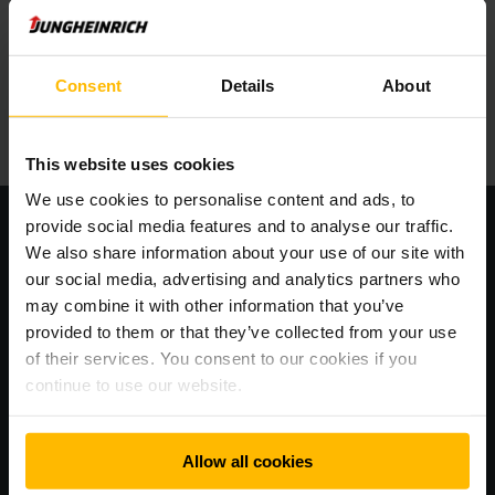
ĎALŠIE INFORMÁCIE
Consent
Details
About
This website uses cookies
We use cookies to personalise content and ads, to
provide social media features and to analyse our traffic.
We also share information about your use of our site with
our social media, advertising and analytics partners who
may combine it with other information that you’ve
provided to them or that they’ve collected from your use
of their services. You consent to our cookies if you
continue to use our website.
Allow all cookies
RÝCHLO, JEDNODUCHO A INTELIGENTNE