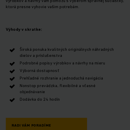
výrobkov a návrhy vám pomôžu s výberom správnej súčiastky,
ktorá presne vyhovie vašim potrebám.
Výhody v skratke:
Široká ponuka kvalitných originálnych náhradných
dielov a príslušenstva
Podrobné popisy výrobkov a návrhy na mieru
Výborná dostupnosť
Prehľadné rozhranie a jednoduchá navigácia
Nonstop prevádzka, flexibilné a včasné
objednávanie
Dodávka do 24 hodín
RADI VÁM PORADÍME