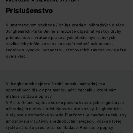
PRE VOZÍKY A SKLADOVÉ SYSTÉMY
Príslušenstvo
V internetovom obchode / online predajni náhradných dielov
Jungheinrich Parts Online si môžete objednať všetky druhy
príslušenstva, vrátane pracovných plošín, hydraulických
zdvíhacích plošín, vozíkov na dvojúrovňové nakladanie,
regálov s vysokou nosnosťou, stohovacích zásobníkov a ešte
oveľa viac.
V Jungheinrich nájdete širokú ponuku náhradných a
spotrebných dielov pre manipulačnú techniku, ktoré vám
uľahčia údržbu a opravy.
V Parts Online nájdete širokú ponuku kvalitných originálnych
náhradných dielov a príslušenstva pre vozíky Jungheinrich a
diely pre automatické sklady. Platforma je navrhnutá tak, aby
umožňovala intuitívnu a jednoduchú navigáciu, vďaka ktorej
rýchlo nájdete presne to, čo hľadáte. Podrobné popisy