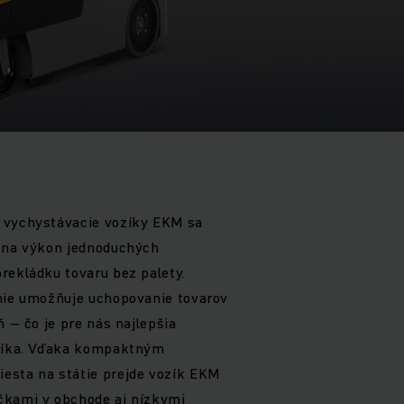
 vychystávacie vozíky EKM sa
, na výkon jednoduchých
rekládku tovaru bez palety.
enie umožňuje uchopovanie tovarov
ň – čo je pre nás najlepšia
bríka. Vďaka kompaktným
esta na státie prejde vozík EKM
čkami v obchode aj nízkymi