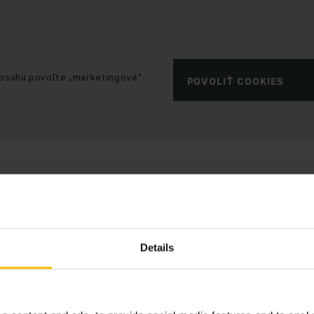
obsahu povoľte „marketingové“
POVOLIŤ COOKIES
Vlastnosti
Details
íjanie