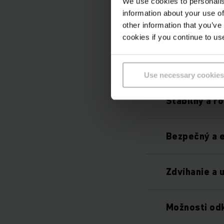
We use cookies to personalis
information about your use of
Dostupný s l
other information that you’ve
cookies if you continue to us
Nie sú potre
k tvorbe ply
Use necessary cookies
Stabilný a r
Bezpečný a 
Zdvíhanie a 
Možnosti od