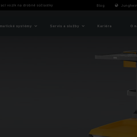
vací vozík na drobné súčiastky
Blog
Junghein
matické systémy
Servis a služby
Kariéra
O n