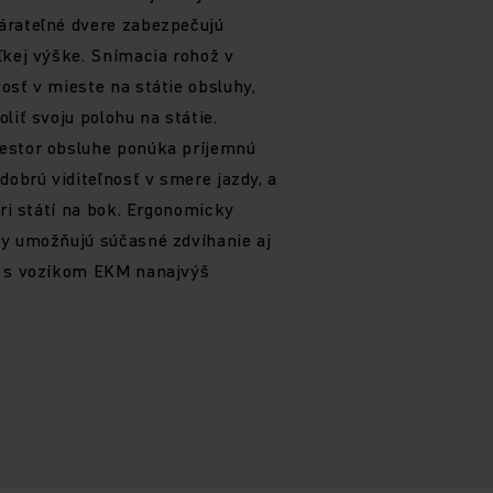
árateľné dvere zabezpečujú
ľkej výške. Snímacia rohož v
osť v mieste na státie obsluhy,
liť svoju polohu na státie.
estor obsluhe ponúka príjemnú
dobrú viditeľnosť v smere jazdy, a
pri státí na bok. Ergonomicky
ky umožňujú súčasné zdvíhanie aj
a s vozíkom EKM nanajvýš