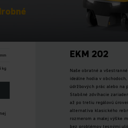
drobné
EKM 202
 mm
5 kg
Naše obratné a všestranné
ideálne hodia v obchodoch
údržbových prác alebo na p
Stabilné zdvíhacie zariad
až po tretiu regálovú úrove
alternatíva klasického re
nej
rozmerom a malej výške mi
bez problémov tesnými uli