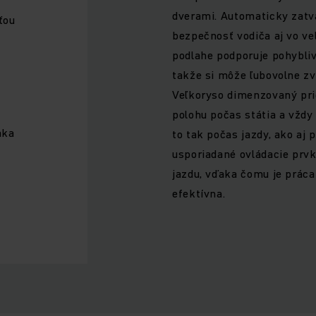
dverami. Automaticky zatv
ťou
bezpečnosť vodiča aj vo ve
podlahe podporuje pohybliv
takže si môže ľubovolne zvo
Veľkoryso dimenzovaný pri
polohu počas státia a vždy 
aka
to tak počas jazdy, ako aj 
usporiadané ovládacie prv
jazdu, vďaka čomu je prác
efektívna.