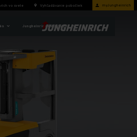
myJungheinrich
rich vo svete
Vyhľadávanie pobočiek
ás
Jungheinrich PROFISHOP