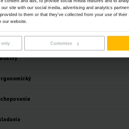
e content and ads, to provide social media features and to analy
 our site with our social media, advertising and analytics partn
ítiovo-iónovou technológiou
 provided to them or that they’ve collected from your use of their
e our website.
bné priestory na nabíjanie a vetranie, pretože ne
nu.
 only
Customize
obustný
ergonomický
uchopovanie
kladania