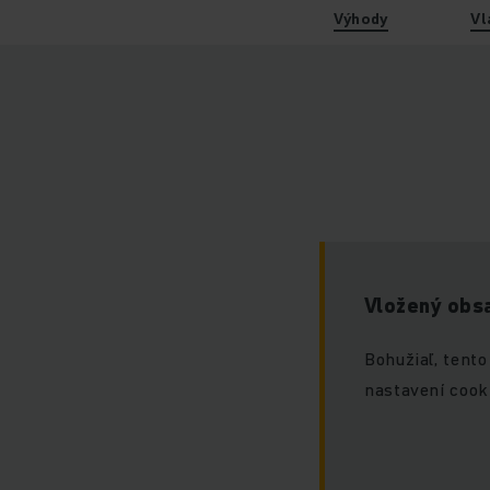
Výhody
Vl
Vložený obsa
Bohužiaľ, tento
nastavení cook