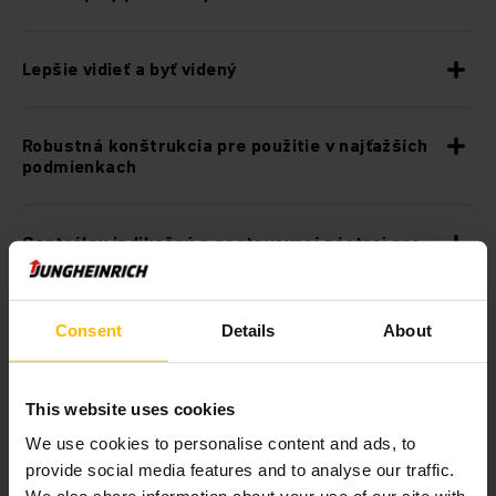
Lepšie vidieť a byť videný
Robustná konštrukcia pre použitie v najťažších
podmienkach
Centrálny indikačný a nastavovací nástroj pre
kompletný prehľad
Consent
Details
About
Perfektné pracovisko pre maximálny výkon
vyzdvihnutia
This website uses cookies
Multifunkčný volant jetPILOT
We use cookies to personalise content and ads, to
provide social media features and to analyse our traffic.