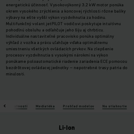
energetickú účinnosť. Vysokovýkonný 3,2 kW motor ponúka
okrem vysokého zrýchlenia a koncovej rýchlosti rôzne balíky
výbavy na ešte vyšší výkon vyzdvihnutia za hodinu.
Multifunkčný volant jetPILOT vodičovi poskytuje intuitívnu
pohodlnú obsluhu a odľahčuje jeho šiju aj chrbticu.
Individuálne nastaviteľné pracovisko ponúka optimálny
výhľad z vozíka a prácu uľahčuje vďaka optimálnemu
umiestneniu všetkých ovládacích prvkov. Na zlepšenie
procesov vyzdvihnutia s vysokými nárokmi na výkon
ponúkame poloautomatické riadenie zariadenia ECE pomocou
bezdrôtovej ovládacej jednotky – nepotrebné trasy patria do
minulosti.
Vlastnosti
Mediatéka
Prehľad modelov
Na stiahnutie
Li-Ion