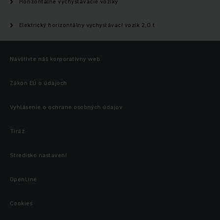
Horizontálne vychystávacie vozíky
Elektrický horizontálny vychystávací vozík 2,0 t
Navštívte náš korporatívny web
Zákon EÚ o údajoch
Vyhlásenie o ochrane osobných údajov
Tiráž
Stredisko nastavení
OpenLine
Cookies