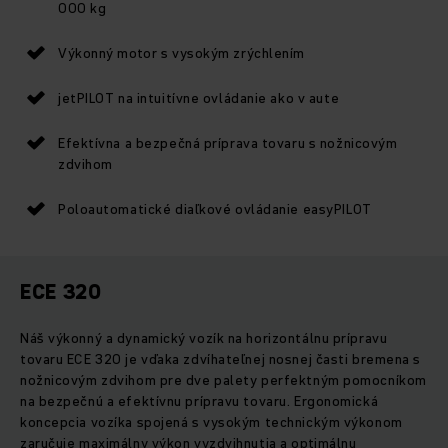
000 kg
Výkonný motor s vysokým zrýchlením
jetPILOT na intuitívne ovládanie ako v aute
Efektívna a bezpečná príprava tovaru s nožnicovým
zdvihom
Poloautomatické diaľkové ovládanie easyPILOT
ECE 320
Náš výkonný a dynamický vozík na horizontálnu prípravu
tovaru ECE 320 je vďaka zdvíhateľnej nosnej časti bremena s
nožnicovým zdvihom pre dve palety perfektným pomocníkom
na bezpečnú a efektívnu prípravu tovaru. Ergonomická
koncepcia vozíka spojená s vysokým technickým výkonom
zaručuje maximálny výkon vyzdvihnutia a optimálnu