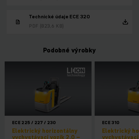
Technické údaje ECE 320
PDF
(823,6 KB)
Podobné výrobky
ECE 225 / 227 / 230
ECE 310
Elektrický horizontálny
Elektrický h
vychystávací vozík 2,0 –
vychystávací 