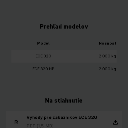
Prehľad modelov
Model
Nosnosť
ECE 320
2 000 kg
ECE 320 HP
2 000 kg
Na stiahnutie
Výhody pre zákazníkov ECE 320
PDF
(1,5 MB)