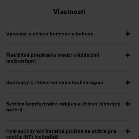
Vlastnosti
Výkonná a účinná koncepcia pohonu
Flexibilné prepínanie medzi ovládacími
možnosťami
Dostupný s lítiovo-iónovou technológiou
Systém komfortného nabíjania lítiovo-iónových
batérií
Hydraulicky zdvíhateľná plošina na státie pre
vodiča (HP) (voliteľné)