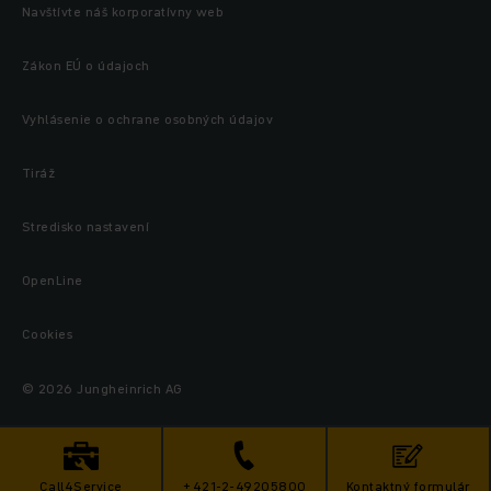
Navštívte náš korporatívny web
Zákon EÚ o údajoch
Vyhlásenie o ochrane osobných údajov
Tiráž
Stredisko nastavení
OpenLine
Cookies
© 2026 Jungheinrich AG
Call4Service
+421-2-49205800
Kontaktný formulár