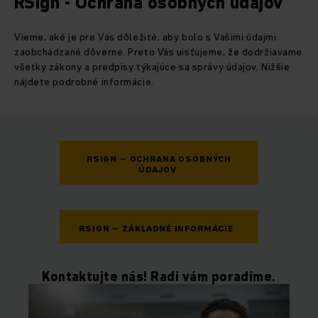
RSign - Ochrana osobných údajov
Vieme, aké je pre Vás dôležité, aby bolo s Vašimi údajmi
zaobchádzané dôverne. Preto Vás uisťujeme, že dodržiavame
všetky zákony a predpisy týkajúce sa správy údajov. Nižšie
nájdete podrobné informácie.
RSIGN – OCHRANA OSOBNÝCH
ÚDAJOV
RSIGN – ZÁKLADNÉ INFORMÁCIE
Kontaktujte nás! Radi vám poradíme.