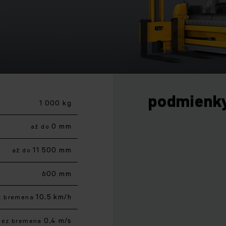
podmienk
1 000 kg
0 mm
až do
11 500 mm
až do
600 mm
10,5 km/h
z bremena
0,4 m/s
bez bremena