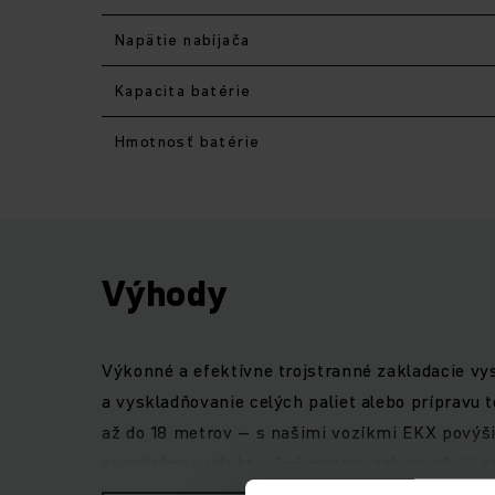
Napätie nabíjača
Kapacita batérie
Hmotnosť batérie
Výhody
Výkonné a efektívne trojstranné zakladacie v
a vyskladňovanie celých paliet alebo prípravu 
až do 18 metrov – s našimi vozíkmi EKX povýšit
synchrónne reluktančné motory zabezpečujú prvo
ktorom sú plošina na státie pre vodiča aj vidli