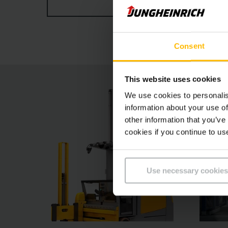
ZOBRAZIŤ VIAC
systémy zaručujú optimálne jazdné vlastnosti 
elektricky nastaviteľným ovládacím pultom, v
skladovým procesom.
Consent
This website uses cookies
We use cookies to personalis
information about your use of
other information that you’ve
cookies if you continue to us
Use necessary cookies