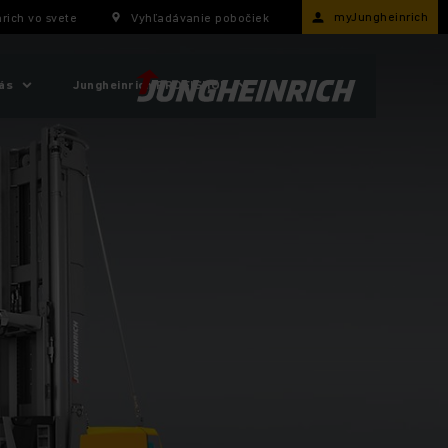
myJungheinrich
rich vo svete
Vyhľadávanie pobočiek
ás
Jungheinrich PROFISHOP