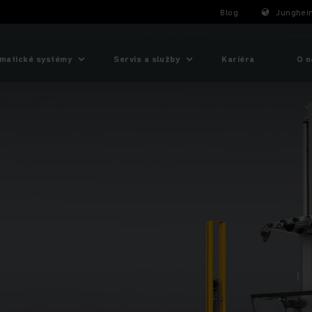
Blog
Junghein
matické systémy
Servis a služby
Kariéra
O n