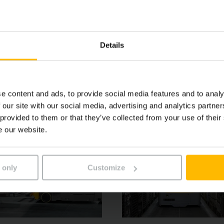
a maximálnu mieru bezpečnosti.Práca v sede alebo v stoji: 
eľkými odkladacími plochami a rôznymi možnosťami výbavy 
Details
e content and ads, to provide social media features and to analy
 our site with our social media, advertising and analytics partn
 provided to them or that they’ve collected from your use of their
e our website.
 only
Customize