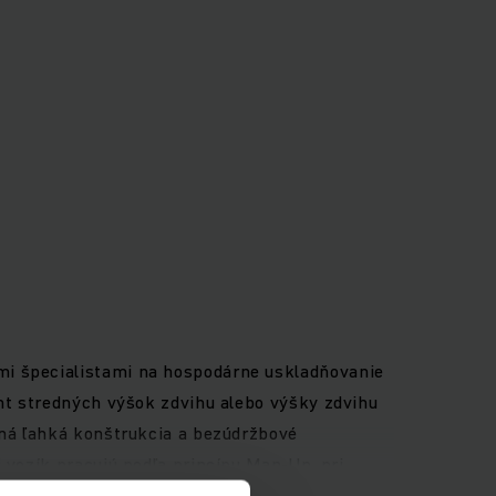
mi špecialistami na hospodárne uskladňovanie
ent stredných výšok zdvihu alebo výšky zdvihu
tná ľahká konštrukcia a bezúdržbové
 vozík pracujú podľa princípu Man-Up, pri
D pozemné riadenie a inteligentné asistenčné