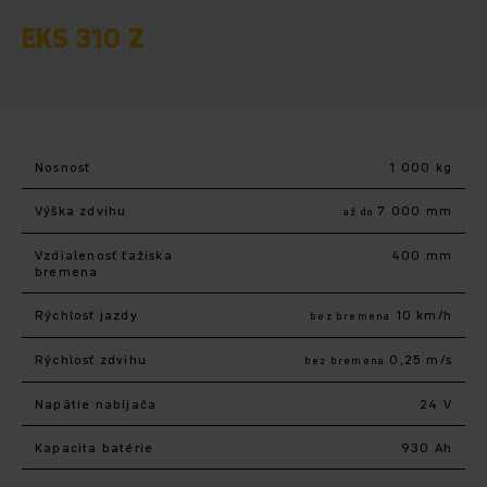
EKS 310 Z
Nosnosť
1 000 kg
Výška zdvihu
7 000 mm
až do
Vzdialenosť ťažiska
400 mm
bremena
Rýchlosť jazdy
10 km/h
bez bremena
Rýchlosť zdvihu
0,25 m/s
bez bremena
Napätie nabíjača
24 V
Kapacita batérie
930 Ah