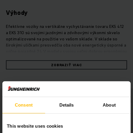
Výhody
Efektívne vozíky na vertikálne vychystávanie tovaru EKS 412
a EKS 310 sú svojimi jazdnými a zdvihovými výkonmi skvelo
optimalizované na použitie vo vašom sklade. V sklade so
širokými uličkami presvedčia oba nové energeticky úsporné a
voľne pojazdné 24 V modely svojou veľmi dobrou ergonómiou
a výkonom vychystávania. Vďaka ich rozšírenému portfóliu
zdvíhacích zariadení možno bez problémov dosiahnuť aj
ZOBRAZIŤ VIAC
výšky prekládky viac ako 10 metrov. Vďaka množstvu
individuálnych možností výbavy sú oba vozíky na vertikálnu
prípravu tovaru univerzálne použiteľné a vďaka
optimalizovanému konceptu obsluhy, ako aj výhľadu z vozíka,
umožňujú mimoriadne ergonomickú prácu. Či už s výkonnou
lítiovo-iónovou výdržou alebo pomocou oloveno-
Consent
Details
About
kyselinových batérií: Naše nové vozíky na vertikálnu prípravu
tovaru EKS 412 a EKS 310 v sebe spájajú optimálne
vychystávacie výkony a presvedčivú energetickú účinnosť.
This website uses cookies